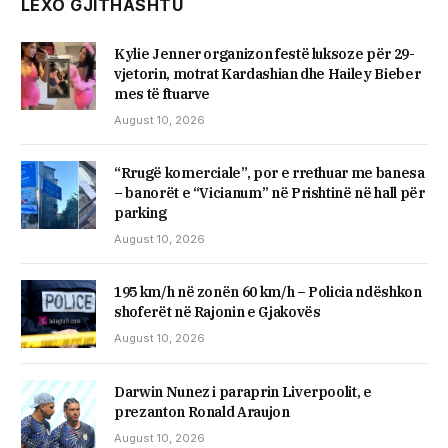
LEXO GJITHASHTU
Kylie Jenner organizon festë luksoze për 29-
vjetorin, motrat Kardashian dhe Hailey Bieber
mes të ftuarve
August 10, 2026
“Rrugë komerciale”, por e rrethuar me banesa
– banorët e “Vicianum” në Prishtinë në hall për
parking
August 10, 2026
195 km/h në zonën 60 km/h – Policia ndëshkon
shoferët në Rajonin e Gjakovës
August 10, 2026
Darwin Nunez i paraprin Liverpoolit, e
prezanton Ronald Araujon
August 10, 2026