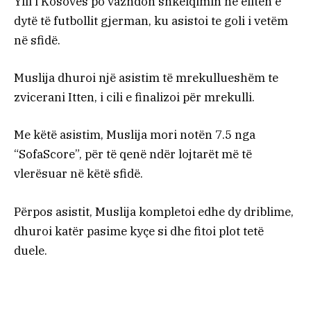
Ylli i Kosovës po vazhdon shkëlqimin në elitën e
dytë të futbollit gjerman, ku asistoi te goli i vetëm
në sfidë.
Muslija dhuroi një asistim të mrekullueshëm te
zvicerani Itten, i cili e finalizoi për mrekulli.
Me këtë asistim, Muslija mori notën 7.5 nga
“SofaScore”, për të qenë ndër lojtarët më të
vlerësuar në këtë sfidë.
Përpos asistit, Muslija kompletoi edhe dy driblime,
dhuroi katër pasime kyçe si dhe fitoi plot tetë
duele.