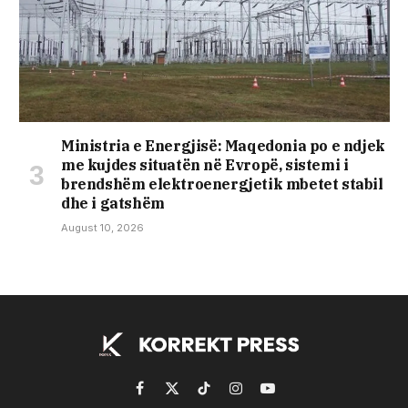
Ministria e Energjisë: Maqedonia po e ndjek
me kujdes situatën në Evropë, sistemi i
brendshëm elektroenergjetik mbetet stabil
dhe i gatshëm
August 10, 2026
Facebook
X
TikTok
Instagram
YouTube