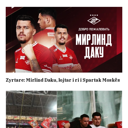
Zyrtare: Mirlind Daku, lojtar i ri i Spartak Moskës