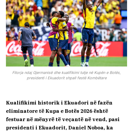
Fitorja ndaj Gjermanisë dhe kualifikimi tutje në Kupën e Botës,
presidenti i Ekuadorit shpall festë Kombëtare
Kualifikimi historik i
Ekuadori
në fazën
eliminatore të Kupa e Botës 2026 është
festuar në mënyrë të veçantë në vend, pasi
presidenti i Ekuadorit, Daniel Noboa, ka