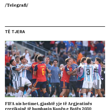
/Telegrafi/
TË TJERA
FIFA nis hetimet, gjashtë yje të Argjentinës
rrezikojnë të humbasin Kupën e Botës 2030