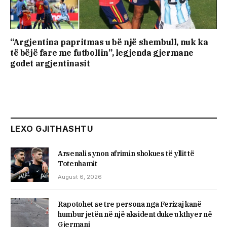
“Argjentina papritmas u bë një shembull, nuk ka
të bëjë fare me futbollin”, legjenda gjermane
godet argjentinasit
LEXO GJITHASHTU
Arsenali synon afrimin shokues të yllit të
Totenhamit
August 6, 2026
Rapotohet se tre persona nga Ferizaj kanë
humbur jetën në një aksident duke u kthyer në
Gjermani