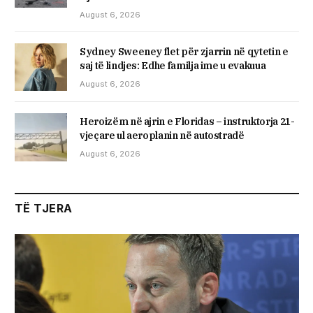
August 6, 2026
Sydney Sweeney flet për zjarrin në qytetin e
saj të lindjes: Edhe familja ime u evakuua
August 6, 2026
Heroizëm në ajrin e Floridas – instruktorja 21-
vjeçare ul aeroplanin në autostradë
August 6, 2026
TË TJERA