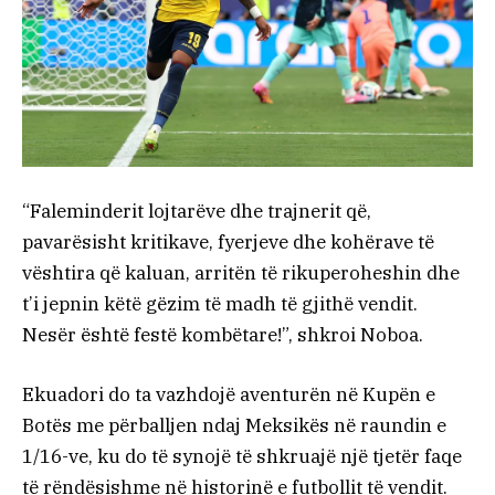
“Faleminderit lojtarëve dhe trajnerit që,
pavarësisht kritikave, fyerjeve dhe kohërave të
vështira që kaluan, arritën të rikuperoheshin dhe
t’i jepnin këtë gëzim të madh të gjithë vendit.
Nesër është festë kombëtare!”, shkroi Noboa.
Ekuadori do ta vazhdojë aventurën në Kupën e
Botës me përballjen ndaj Meksikës në raundin e
1/16-ve, ku do të synojë të shkruajë një tjetër faqe
të rëndësishme në historinë e futbollit të vendit.