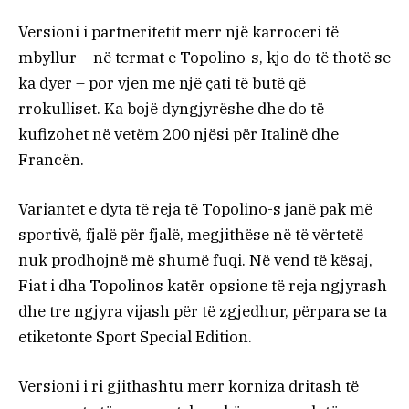
Versioni i partneritetit merr një karroceri të
mbyllur – në termat e Topolino-s, kjo do të thotë se
ka dyer – por vjen me një çati të butë që
rrokulliset. Ka bojë dyngjyrëshe dhe do të
kufizohet në vetëm 200 njësi për Italinë dhe
Francën.
Variantet e dyta të reja të Topolino-s janë pak më
sportivë, fjalë për fjalë, megjithëse në të vërtetë
nuk prodhojnë më shumë fuqi. Në vend të kësaj,
Fiat i dha Topolinos katër opsione të reja ngjyrash
dhe tre ngjyra vijash për të zgjedhur, përpara se ta
etiketonte Sport Special Edition.
Versioni i ri gjithashtu merr korniza dritash të