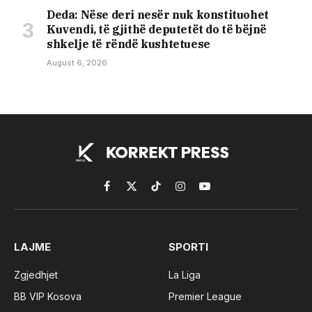
Deda: Nëse deri nesër nuk konstituohet
Kuvendi, të gjithë deputetët do të bëjnë
shkelje të rëndë kushtetuese
August 6, 2026
Facebook
X
TikTok
Instagram
YouTube
(Twitter)
LAJME
SPORTI
Zgjedhjet
La Liga
BB VIP Kosova
Premier League