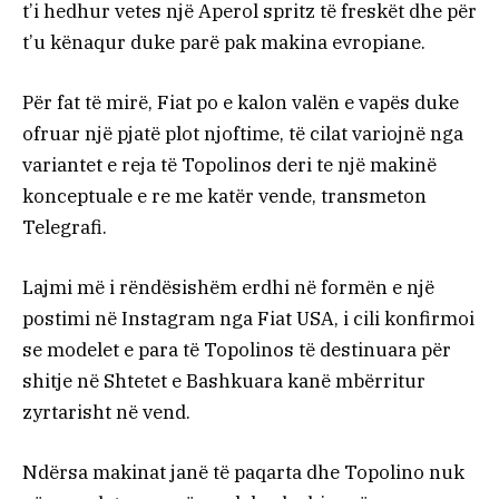
t’i hedhur vetes një Aperol spritz të freskët dhe për
t’u kënaqur duke parë pak makina evropiane.
Për fat të mirë, Fiat po e kalon valën e vapës duke
ofruar një pjatë plot njoftime, të cilat variojnë nga
variantet e reja të Topolinos deri te një makinë
konceptuale e re me katër vende, transmeton
Telegrafi.
Lajmi më i rëndësishëm erdhi në formën e një
postimi në Instagram nga Fiat USA, i cili konfirmoi
se modelet e para të Topolinos të destinuara për
shitje në Shtetet e Bashkuara kanë mbërritur
zyrtarisht në vend.
Ndërsa makinat janë të paqarta dhe Topolino nuk