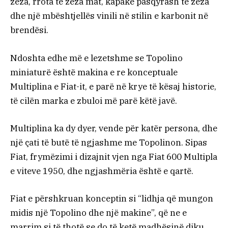
zeza, rrota të zeza mat, kapakë pasqyrash të zeza
dhe një mbështjellës vinili në stilin e karbonit në
brendësi.
Ndoshta edhe më e lezetshme se Topolino
miniaturë është makina e re konceptuale
Multiplina e Fiat-it, e parë në krye të kësaj historie,
të cilën marka e zbuloi më parë këtë javë.
Multiplina ka dy dyer, vende për katër persona, dhe
një çati të butë të ngjashme me Topolinon. Sipas
Fiat, frymëzimi i dizajnit vjen nga Fiat 600 Multipla
e viteve 1950, dhe ngjashmëria është e qartë.
Fiat e përshkruan konceptin si “lidhja që mungon
midis një Topolino dhe një makine”, që ne e
marrim si të thotë se do të ketë madhësinë diku