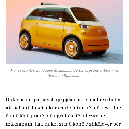
Fiat prezanton konceptin Multiplina ndërsa Topolino mbërrin në
Shtetet e Bashkuara
Duke pasur parasysh që pjesa më e madhe e botës
aktualisht duket sikur është futur në një qese dhe
është lënë pranë një ngrohësi të ndezur në
maksimum, tani duket si një kohë e shkëlqyer për