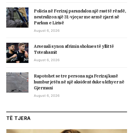
Policia në Ferizaj parandalon një rast të rëndë,
neutralizon një 31-vjeçar me armë zjarri në
Parkun e Lirisë
August 6, 2026
Arsenali synon afrimin shokues të yllit të
Totenhamit
August 6, 2026
Rapotohet se tre persona nga Ferizaj kanë
humbur jetën në një aksident duke u kthyer në
Gjermani
August 6, 2026
TË TJERA