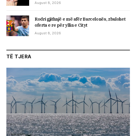
August 8, 2026
Rodri gjithnjë e më afër Barcelonës, zbulohet
oferta e re për yllin e Cityt
August 8, 2026
TË TJERA