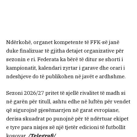
Ndërkohë, organet kompetente të FFK-së janë
duke finalizuar të gjitha detajet organizative për
sezonin e ri. Federata ka bërë të ditur se shorti i
kampionatit, kalendari zyrtar i garave dhe orari i
ndeshjeve do të publikohen në javët e ardhshme.
Sezoni 2026/27 pritet të sjellë rivalitet të madh si
në garën për titull, ashtu edhe në luftën për vendet
që sigurojnë pjesëmarrjen në garat evropiane,
derisa skuadrat po punojnë për të ndërtuar ekipet
e tyre para nisjes së një tjetër edicioni të futbollit
kosovar.
/Telegrafi/