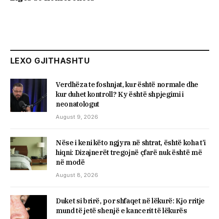
LEXO GJITHASHTU
Verdhëza te foshnjat, kur është normale dhe
kur duhet kontroll? Ky është shpjegimi i
neonatologut
August 9, 2026
Nëse i keni këto ngjyra në shtrat, është koha t’i
hiqni: Dizajnerët tregojnë çfarë nuk është më
në modë
August 8, 2026
Duket si brirë, por shfaqet në lëkurë: Kjo rritje
mund të jetë shenjë e kancerit të lëkurës