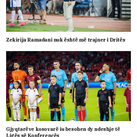
Zekirija Ramadani nuk është më trajner i Dritës
Gjyqtarëve kosovarë iu besohen dy ndeshje të
Ligës së Konferencës