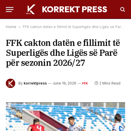
Home
»
FFK cakton datën e fillimit të Superligës dhe Ligës së Parë për sezonin 2026/27
FFK cakton datën e fillimit të
Superligës dhe Ligës së Parë
për sezonin 2026/27
By
korrektpress
June 19, 2026
2 Mins Read
FFK