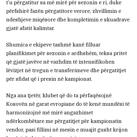
t’u përgatitur sa më mirë për sezonin e ri, duke
përfshirë fazën përgatitore verore, zhvillimin e
ndeshjeve miqësore dhe kompletimin e skuadrave
gjatë afatit kalimtar.
Shumica e ekipeve tashmë kanë filluar
planifikimet për sezonin e ardhshëm, teksa pritet
që gjatë javëve në vazhdim të intensifikohen
lëvizjet në tregun e transferimeve dhe përgatitjet
për sfidat që i presin në kampionat.
Nga ana tjetër, klubet që do ta përfaqësojnë
Kosovën në garat evropiane do të kenë mundësi të
harmonizojnë më mirë angazhimet
ndërkombëtare me përgatitjet për kampionatin
vendor, pasi fillimi në mesin e muajit gusht krijon