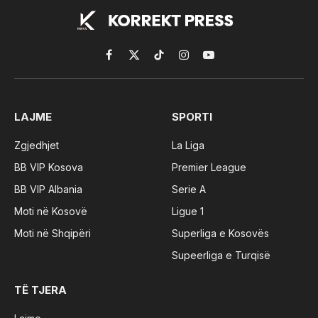
Facebook
X
TikTok
Instagram
YouTube
(Twitter)
LAJME
SPORTI
Zgjedhjet
La Liga
BB VIP Kosova
Premier League
BB VIP Albania
Serie A
Moti në Kosovë
Ligue 1
Moti në Shqipëri
Superliga e Kosovës
Supeerliga e Turqisë
TË TJERA