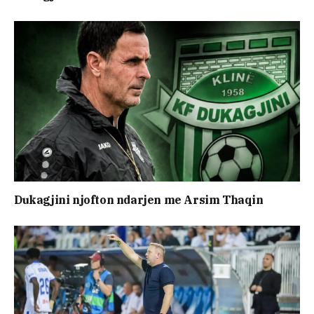
Dukagjini njofton ndarjen me Arsim Thaqin