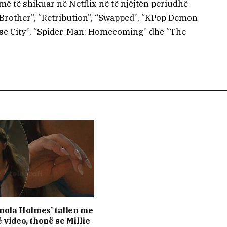
më të shikuar në Netflix në të njëjtën periudhë
le Brother”, “Retribution”, “Swapped”, “KPop Demon
dise City”, “Spider-Man: Homecoming” dhe “The
Enola Holmes’ tallen me
 video, thonë se Millie