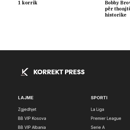
1 korrik
Bobby Brow
për thonjt
historike
LAJME
SPORTI
Zgjedhjet
La Liga
BB VIP Kosova
Premier League
BB VIP Albania
Serie A