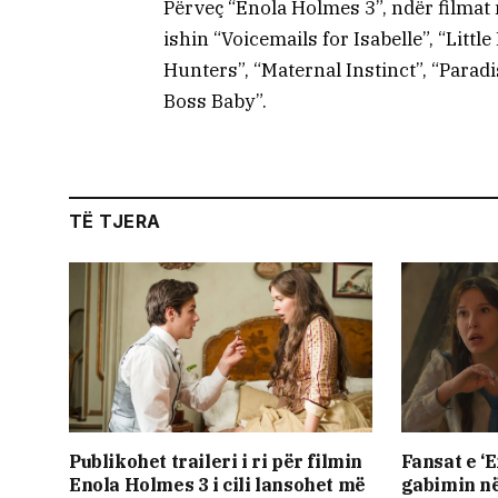
Përveç “Enola Holmes 3”, ndër filmat 
ishin “Voicemails for Isabelle”, “Litt
Hunters”, “Maternal Instinct”, “Para
Boss Baby”.
TË TJERA
Publikohet traileri i ri për filmin
Fansat e ‘
Enola Holmes 3 i cili lansohet më
gabimin në