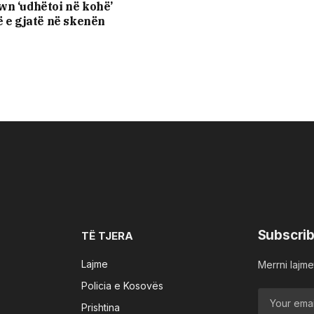
n ‘udhëtoi në kohë’
ë e gjatë në skenën
Subscrib
TË TJERA
Lajme
Merrni lajmet
Policia e Kosovës
Prishtina