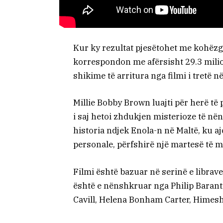
Kur ky rezultat pjesëtohet me kohëzgj
korrespondon me afërsisht 29.3 mili
shikime të arritura nga filmi i tretë në 
Millie Bobby Brown luajti për herë të 
i saj hetoi zhdukjen misterioze të nënë
historia ndjek Enola-n në Maltë, ku a
personale, përfshirë një martesë t
Filmi është bazuar në serinë e librav
është e nënshkruar nga Philip Barant
Cavill, Helena Bonham Carter, Himes