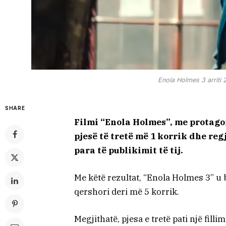
Enola Holmes 3 arriti 
SHARE
Filmi “Enola Holmes”, me protago
pjesë të tretë më 1 korrik dhe reg
para të publikimit të tij.
Me këtë rezultat, “Enola Holmes 3” u b
qershori deri më 5 korrik.
Megjithatë, pjesa e tretë pati një fill