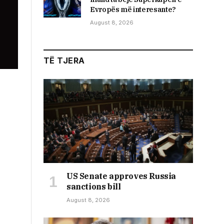
Evropës më interesante?
August 8, 2026
TË TJERA
US Senate approves Russia
sanctions bill
August 8, 2026