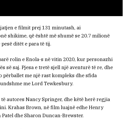
atjen e filmit prej 131 minutash, ai
onë shikime, që është më shumë se 20.7 milionë
pesë ditët e para të tij.
parë rolin e Enola-s në vitin 2020, kur personazhi
s së saj. Pjesa e tretë sjell një aventurë të re, dhe
jo përballet me një rast kompleks dhe sfida
ë mundshme me Lord Tewkesbury.
e të autores Nancy Springer, dhe këtë herë regjia
ini. Krahas Brown, në film luajnë edhe Henry
h Patel dhe Sharon Duncan-Brewster.