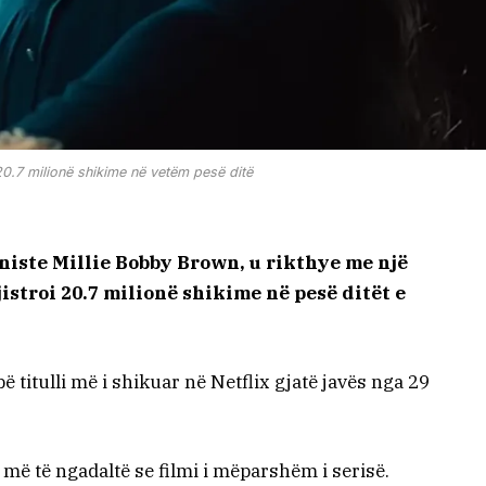
20.7 milionë shikime në vetëm pesë ditë
niste Millie Bobby Brown, u rikthye me një
jistroi 20.7 milionë shikime në pesë ditët e
ë titulli më i shikuar në Netflix gjatë javës nga 29
im më të ngadaltë se filmi i mëparshëm i serisë.