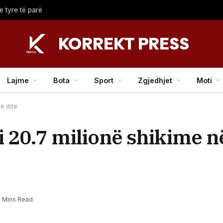
e tyre të parë
Lajme
Bota
Sport
Zgjedhjet
Moti
ë ditë
i 20.7 milionë shikime 
2 Mins Read