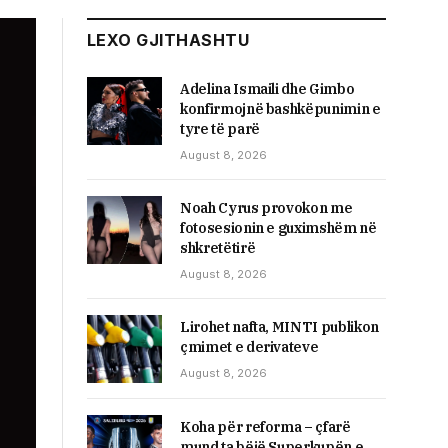
LEXO GJITHASHTU
Adelina Ismaili dhe Gimbo
konfirmojnë bashkëpunimin e
tyre të parë
August 8, 2026
Noah Cyrus provokon me
fotosesionin e guximshëm në
shkretëtirë
August 8, 2026
Lirohet nafta, MINTI publikon
çmimet e derivateve
August 8, 2026
Koha për reforma – çfarë
mund ta bëjë Superkupën e