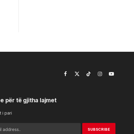
Facebook
X
TikTok
Instagram
YouTube
(Twitter)
e për të gjitha lajmet
 i pari