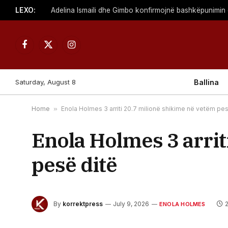
LEXO:
Adelina Ismaili dhe Gimbo konfirmojnë bashkëpunimin 
Facebook
X
Instagram
(Twitter)
Saturday, August 8
Ballina
Home
»
Enola Holmes 3 arriti 20.7 milionë shikime në vetëm pes
Enola Holmes 3 arrit
pesë ditë
By
korrektpress
July 9, 2026
ENOLA HOLMES