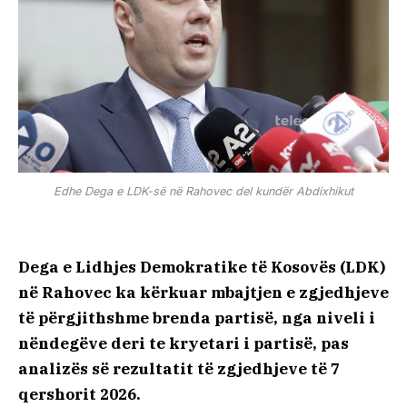
Edhe Dega e LDK-së në Rahovec del kundër Abdixhikut
Dega e Lidhjes Demokratike të Kosovës (LDK)
në Rahovec ka kërkuar mbajtjen e zgjedhjeve
të përgjithshme brenda partisë, nga niveli i
nëndegëve deri te kryetari i partisë, pas
analizës së rezultatit të zgjedhjeve të 7
qershorit 2026.