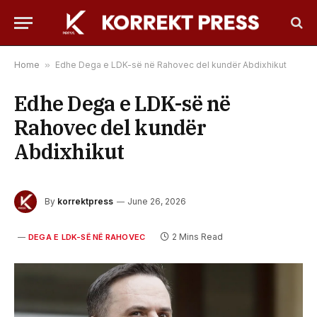
Home
»
Edhe Dega e LDK-së në Rahovec del kundër Abdixhikut
Edhe Dega e LDK-së në
Rahovec del kundër
Abdixhikut
By
korrektpress
June 26, 2026
2 Mins Read
DEGA E LDK-SË NË RAHOVEC