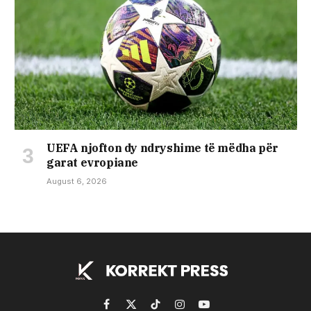
UEFA njofton dy ndryshime të mëdha për
garat evropiane
August 6, 2026
Facebook
X
TikTok
Instagram
YouTube