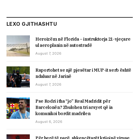
LEXO GJITHASHTU
Heroizëm në Florida – instruktorja 21-vjeçare
ul aeroplanin në autostradë
August 7, 2026
Raportohet se një pjesëtar i MUP-it serb është
ndaluar në Jarinë
August 7, 2026
Pse Rodri i tha “jo” Real Madridit për
Barcelonën? Zbulohen tri arsyet që ia
komunikoi bordit madrilen
August 6, 2026
Për herë të parë, shkencëtarët krijojnë viruse