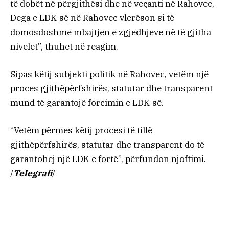
të dobët në përgjithësi dhe në veçanti në Rahovec,
Dega e LDK-së në Rahovec vlerëson si të
domosdoshme mbajtjen e zgjedhjeve në të gjitha
nivelet”, thuhet në reagim.
Sipas këtij subjekti politik në Rahovec, vetëm një
proces gjithëpërfshirës, statutar dhe transparent
mund të garantojë forcimin e LDK-së.
“Vetëm përmes këtij procesi të tillë
gjithëpërfshirës, statutar dhe transparent do të
garantohej një LDK e fortë”, përfundon njoftimi.
/
Telegrafi
/