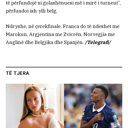
të përfundojë si golashënuesi më i mirë i turneut”,
përfundoi ish-ylli belg.
Ndryshe, në çerekfinale, Franca do të ndeshet me
Marokun, Argjentina me Zvicrën, Norvegjia me
Anglinë dhe Belgjika dhe Spanjën.
/Telegrafi/
TË TJERA