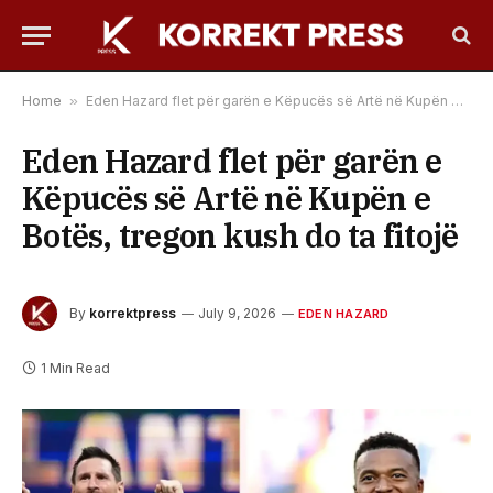
Home
»
Eden Hazard flet për garën e Këpucës së Artë në Kupën e Botës, tregon kush do ta fitojë
Eden Hazard flet për garën e
Këpucës së Artë në Kupën e
Botës, tregon kush do ta fitojë
By
korrektpress
July 9, 2026
EDEN HAZARD
1 Min Read