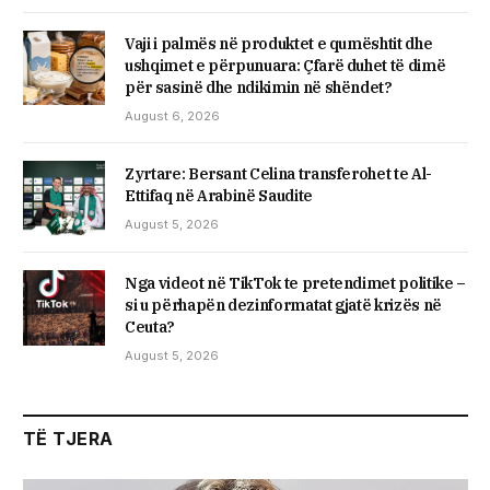
Vaji i palmës në produktet e qumështit dhe
ushqimet e përpunuara: Çfarë duhet të dimë
për sasinë dhe ndikimin në shëndet?
August 6, 2026
Zyrtare: Bersant Celina transferohet te Al-
Ettifaq në Arabinë Saudite
August 5, 2026
Nga videot në TikTok te pretendimet politike –
si u përhapën dezinformatat gjatë krizës në
Ceuta?
August 5, 2026
TË TJERA