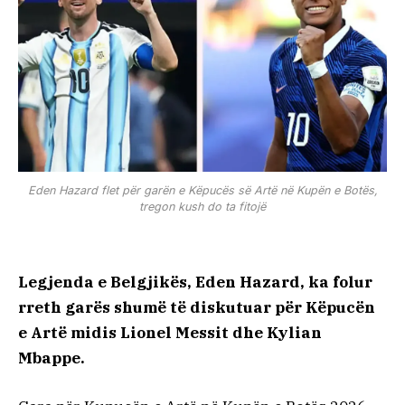
Eden Hazard flet për garën e Këpucës së Artë në Kupën e Botës,
tregon kush do ta fitojë
Legjenda e Belgjikës, Eden Hazard, ka folur
rreth garës shumë të diskutuar për Këpucën
e Artë midis Lionel Messit dhe Kylian
Mbappe.