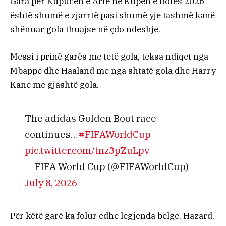
Gara për Kupucën e Artë në Kupën e Botës 2026
është shumë e zjarrtë pasi shumë yje tashmë kanë
shënuar gola thuajse në çdo ndeshje.
Messi i prinë garës me tetë gola, teksa ndiqet nga
Mbappe dhe Haaland me nga shtatë gola dhe Harry
Kane me gjashtë gola.
The adidas Golden Boot race
continues…
#FIFAWorldCup
pic.twitter.com/tnz3pZuLpv
— FIFA World Cup (@FIFAWorldCup)
July 8, 2026
Për këtë garë ka folur edhe legjenda belge, Hazard,