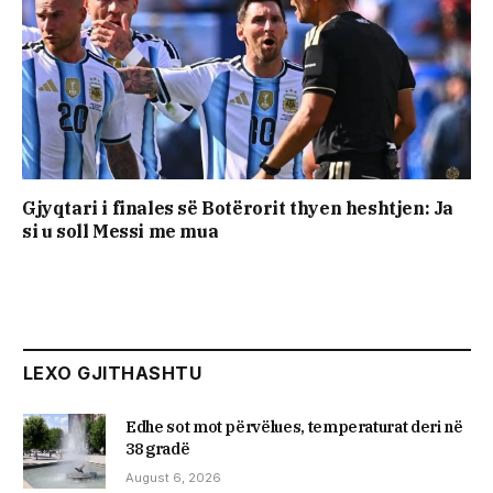
Gjyqtari i finales së Botërorit thyen heshtjen: Ja
si u soll Messi me mua
LEXO GJITHASHTU
Edhe sot mot përvëlues, temperaturat deri në
38 gradë
August 6, 2026