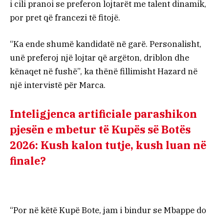
i cili pranoi se preferon lojtarët me talent dinamik,
por pret që francezi të fitojë.
“Ka ende shumë kandidatë në garë. Personalisht,
unë preferoj një lojtar që argëton, driblon dhe
kënaqet në fushë”, ka thënë fillimisht Hazard në
një intervistë për Marca.
Inteligjenca artificiale parashikon
pjesën e mbetur të Kupës së Botës
2026: Kush kalon tutje, kush luan në
finale?
“Por në këtë Kupë Bote, jam i bindur se Mbappe do