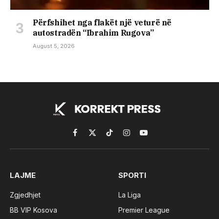
Përfshihet nga flakët një veturë në
autostradën “Ibrahim Rugova”
August 5, 2026
Facebook
X
TikTok
Instagram
YouTube
(Twitter)
LAJME
SPORTI
Zgjedhjet
La Liga
BB VIP Kosova
Premier League