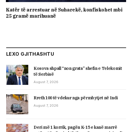
Katër të arrestuar në Suharekë, konfiskohet mbi
25 gramë marihuanë
LEXO GJITHASHTU
Kosova shpall “non grata” shefin e Telekomit
të Serbisë
August 7, 2026
Rreth 100 të vdekur nga përmbytjet në Indi
August 7, 2026
Deri më 1 korrik, pagën K-15 e kanë marrë