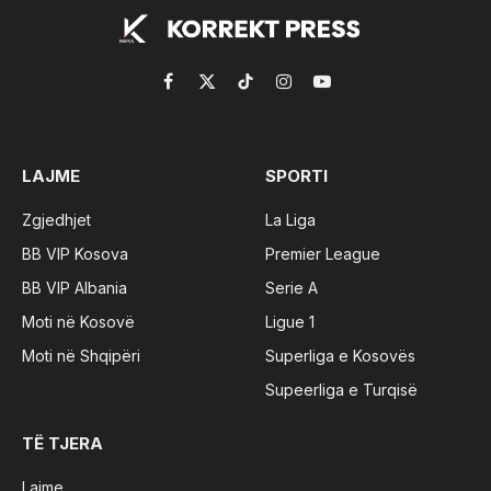
Facebook
X
TikTok
Instagram
YouTube
(Twitter)
LAJME
SPORTI
Zgjedhjet
La Liga
BB VIP Kosova
Premier League
BB VIP Albania
Serie A
Moti në Kosovë
Ligue 1
Moti në Shqipëri
Superliga e Kosovës
Supeerliga e Turqisë
TË TJERA
Lajme