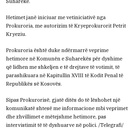
Suharekë.
Hetimet janë iniciuar me vetiniciativë nga
Prokuroria, me autorizim të Kryeprokurorit Petrit
Kryeziu.
Prokuroria është duke ndërmarrë veprime
hetimore në Komunën e Suharekës për dyshime
që lidhen me shkeljen e të drejtave të votimit, të
parashikuara në Kapitullin XVIII të Kodit Penal të
Republikës së Kosovës.
Sipas Prokurorisë, gjatë ditës do të lëshohet një
komunikatë shtesë me informacione mbi veprimet
dhe zhvillimet e mëtejshme hetimore, pas
intervistimit të të dyshuarve në polici. /Telegrafi/