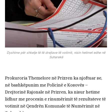
Dyshime për shkelje të të drejtave të votimit, nisin hetimet edhe në
Suharekë
Prokuroria Themelore në Prizren ka njoftuar se,
në bashkëpunim me Policinë e Kosovës –
Drejtorinë Rajonale në Prizren, ka nisur hetime
lidhur me procesin e rinumërimit të rezultateve të
votimit në Qendrën Komunale të Numërimit në