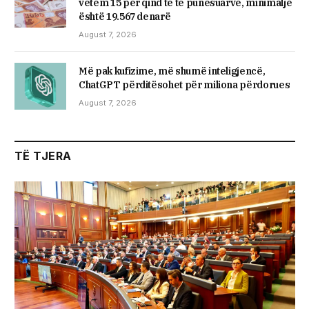
vetëm 15 për qind të të punësuarve, minimalje
është 19.567 denarë
August 7, 2026
Më pak kufizime, më shumë inteligjencë,
ChatGPT përditësohet për miliona përdorues
August 7, 2026
TË TJERA