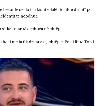
 besonte se do t’ia kishte dalë të “fikte dritat” po
ncidentit të ndodhur.
ka shkaktuar të qeshura në shtëpi.
 ti me ia fik dritat asaj shtëpie: Po t’i linte Top-i