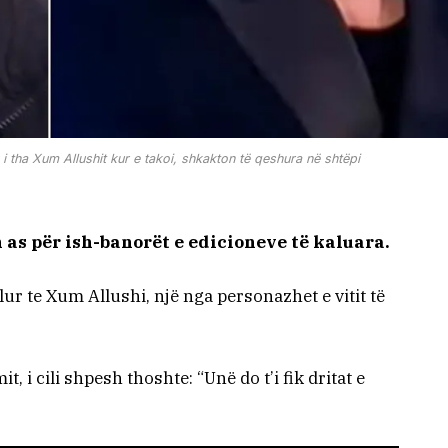
ë i tha Xum Allushit kur e takoi, shkakton të qeshura në shtëpi
n as për ish-banorët e edicioneve të kaluara.
ur te Xum Allushi, një nga personazhet e vitit të
 i cili shpesh thoshte: “Unë do t’i fik dritat e