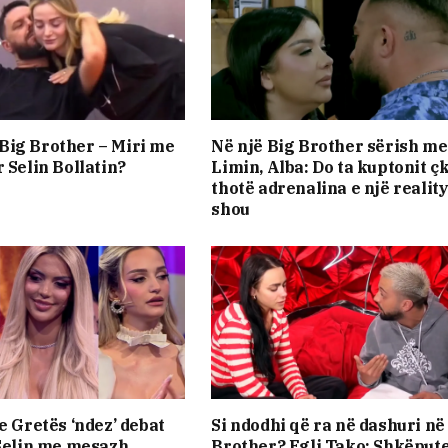
ig Brother – Miri me
Në një Big Brother sërish me
 Selin Bollatin?
Limin, Alba: Do ta kuptonit ç
thotë adrenalina e një realit
shou
e Gretës ‘ndez’ debat
Si ndodhi që ra në dashuri në
 Selin me mesazh
Brother? Egli Tako: Shkëput