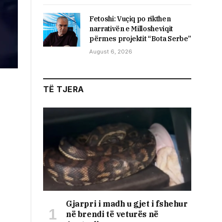
Fetoshi: Vuçiq po rikthen
narrativën e Millosheviqit
përmes projektit “Bota Serbe”
August 6, 2026
TË TJERA
Gjarpri i madh u gjet i fshehur
në brendi të veturës në