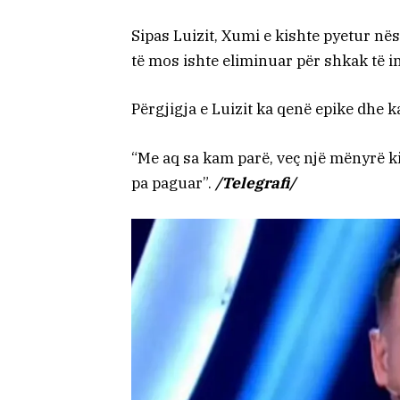
Sipas Luizit, Xumi e kishte pyetur nëse
të mos ishte eliminuar për shkak të i
Përgjigja e Luizit ka qenë epike dhe 
“Me aq sa kam parë, veç një mënyrë kishe
pa paguar”.
/Telegrafi/