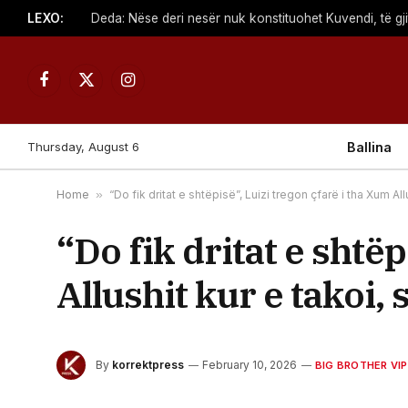
LEXO:
Facebook
X
Instagram
(Twitter)
Thursday, August 6
Ballina
Home
»
“Do fik dritat e shtëpisë”, Luizi tregon çfarë i tha Xum A
“Do fik dritat e shtë
Allushit kur e takoi,
By
korrektpress
February 10, 2026
BIG BROTHER VIP