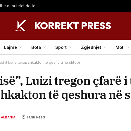
Deda: Nëse deri nesër nuk konstituohet Kuvendi, të gjithë deputetët do të bëjnë shkelje të rëndë kushtetuese
Lajme
Bota
Sport
Zgjedhjet
Moti
llushit kur e takoi, shkakton të qeshura në shtëpi
pisë”, Luizi tregon çfarë 
 shkakton të qeshura në 
1 Min Read
 ALBANIA