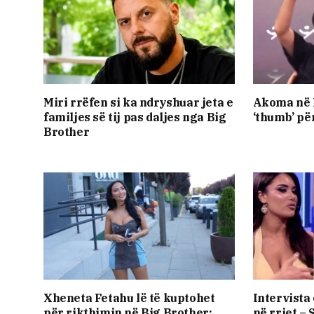
Miri rrëfen si ka ndryshuar jeta e
Akoma në B
familjes së tij pas daljes nga Big
‘thumb’ për
Brother
Xheneta Fetahu lë të kuptohet
Intervista 
për rikthimin në Big Brother:
në rrjet –