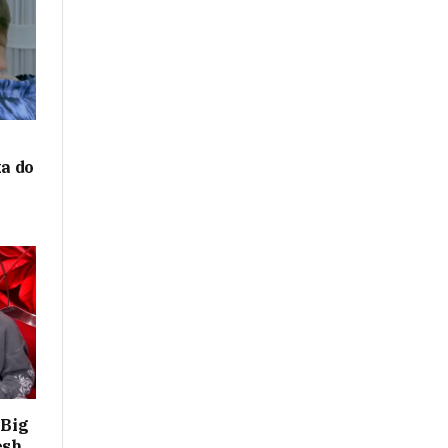
ka do
y
 Big
esh