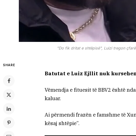
"Do fik dritat e shtëpisë", Luizi tregon çfar
SHARE
Batutat e Luiz Ejllit nuk kursehe
Vëmendja e fituesit të BBV2 është ndal
kaluar.
Ai përmendi frazën e famshme të Xumit,
kësaj shtëpie”.