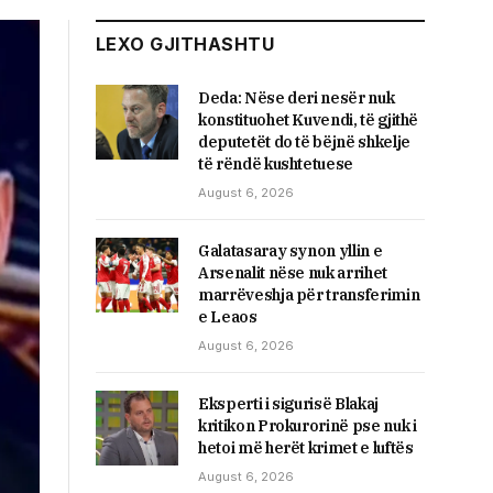
LEXO GJITHASHTU
Deda: Nëse deri nesër nuk
konstituohet Kuvendi, të gjithë
deputetët do të bëjnë shkelje
të rëndë kushtetuese
August 6, 2026
Galatasaray synon yllin e
Arsenalit nëse nuk arrihet
marrëveshja për transferimin
e Leaos
August 6, 2026
Eksperti i sigurisë Blakaj
kritikon Prokurorinë pse nuk i
hetoi më herët krimet e luftës
August 6, 2026