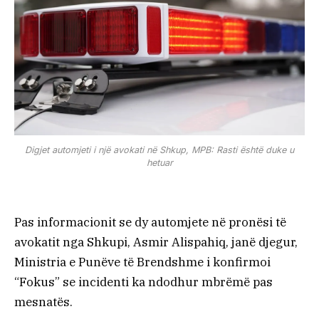
Digjet automjeti i një avokati në Shkup, MPB: Rasti është duke u
hetuar
Pas informacionit se dy automjete në pronësi të
avokatit nga Shkupi, Asmir Alispahiq, janë djegur,
Ministria e Punëve të Brendshme i konfirmoi
“Fokus” se incidenti ka ndodhur mbrëmë pas
mesnatës.