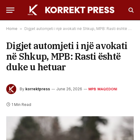
Home
»
Digjet automjeti i një avokati në Shkup, MPB: Rasti është duke u hetuar
Digjet automjeti i një avokati
në Shkup, MPB: Rasti është
duke u hetuar
By
korrektpress
June 26, 2026
MPB MAQEDONI
1 Min Read