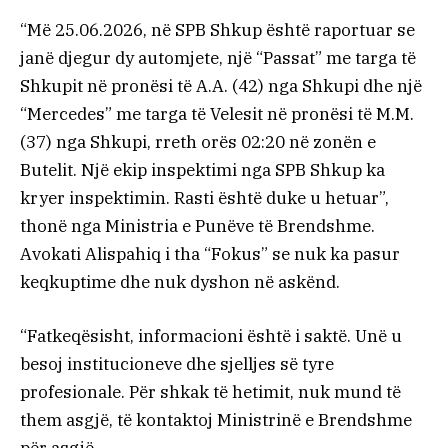
“Më 25.06.2026, në SPB Shkup është raportuar se
janë djegur dy automjete, një “Passat” me targa të
Shkupit në pronësi të A.A. (42) nga Shkupi dhe një
“Mercedes” me targa të Velesit në pronësi të M.M.
(37) nga Shkupi, rreth orës 02:20 në zonën e
Butelit. Një ekip inspektimi nga SPB Shkup ka
kryer inspektimin. Rasti është duke u hetuar”,
thonë nga Ministria e Punëve të Brendshme.
Avokati Alispahiq i tha “Fokus” se nuk ka pasur
keqkuptime dhe nuk dyshon në askënd.
“Fatkeqësisht, informacioni është i saktë. Unë u
besoj institucioneve dhe sjelljes së tyre
profesionale. Për shkak të hetimit, nuk mund të
them asgjë, të kontaktoj Ministrinë e Brendshme