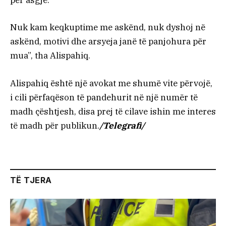
për asgjë.
Nuk kam keqkuptime me askënd, nuk dyshoj në
askënd, motivi dhe arsyeja janë të panjohura për
mua”, tha Alispahiq.
Alispahiq është një avokat me shumë vite përvojë,
i cili përfaqëson të pandehurit në një numër të
madh çështjesh, disa prej të cilave ishin me interes
të madh për publikun.
/Telegrafi/
TË TJERA