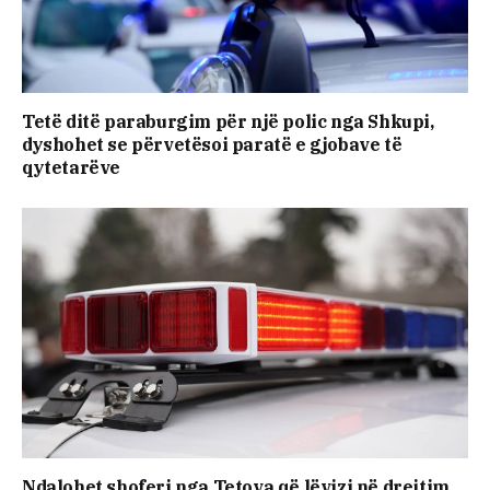
Tetë ditë paraburgim për një polic nga Shkupi,
dyshohet se përvetësoi paratë e gjobave të
qytetarëve
Ndalohet shoferi nga Tetova që lëvizi në drejtim