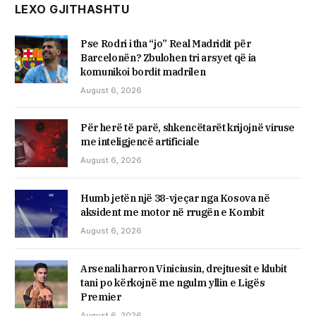
LEXO GJITHASHTU
Pse Rodri i tha “jo” Real Madridit për
Barcelonën? Zbulohen tri arsyet që ia
komunikoi bordit madrilen
August 6, 2026
Për herë të parë, shkencëtarët krijojnë viruse
me inteligjencë artificiale
August 6, 2026
Humb jetën një 38-vjeçar nga Kosova në
aksident me motor në rrugën e Kombit
August 6, 2026
Arsenali harron Viniciusin, drejtuesit e klubit
tani po kërkojnë me ngulm yllin e Ligës
Premier
August 6, 2026