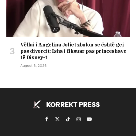
Vëllai i Angelina Joliet zbulon se është gej
pas divorcit: Isha i fiksuar pas princeshave
të Disney-t
August 6, 2026
Facebook
X
TikTok
Instagram
YouTube
(Twitter)