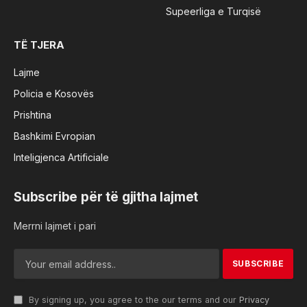
Supeerliga e Turqisë
TË TJERA
Lajme
Policia e Kosovës
Prishtina
Bashkimi Evropian
Inteligjenca Artificiale
Subscribe për të gjitha lajmet
Merrni lajmet i pari
By signing up, you agree to the our terms and our
Privacy