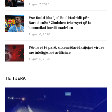
August 7, 2026
Pse Rodri i tha “jo” Real Madridit për
Barcelonën? Zbulohen tri arsyet që ia
komunikoi bordit madrilen
August 6, 2026
Për herë të parë, shkencëtarët krijojnë viruse
me inteligjencë artificiale
August 6, 2026
TË TJERA