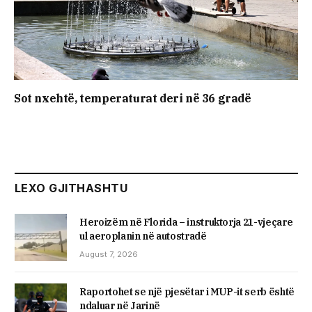
Sot nxehtë, temperaturat deri në 36 gradë
LEXO GJITHASHTU
Heroizëm në Florida – instruktorja 21-vjeçare
ul aeroplanin në autostradë
August 7, 2026
Raportohet se një pjesëtar i MUP-it serb është
ndaluar në Jarinë