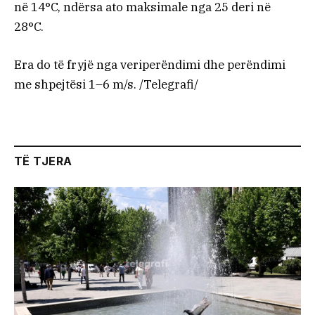
në 14°C, ndërsa ato maksimale nga 25 deri në
28°C.
Era do të fryjë nga veriperëndimi dhe perëndimi
me shpejtësi 1–6 m/s. /Telegrafi/
TË TJERA