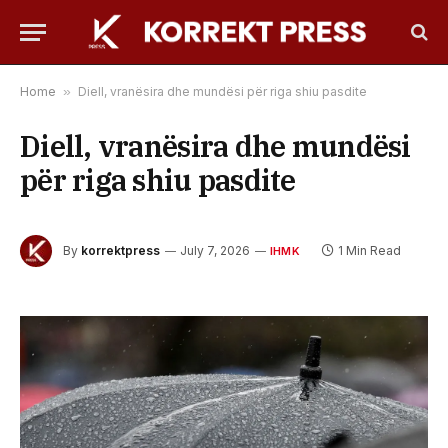
Home
»
Diell, vranësira dhe mundësi për riga shiu pasdite
Diell, vranësira dhe mundësi
për riga shiu pasdite
By
korrektpress
July 7, 2026
1 Min Read
IHMK