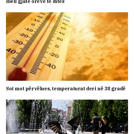
diell gjatë orëve të ditës
Sot mot përvëlues, temperaturat deri në 38 gradë