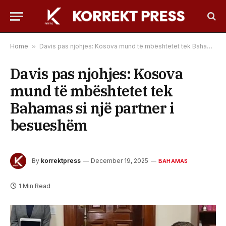
Home
»
Davis pas njohjes: Kosova mund të mbështetet tek Bahamas si një partner i besueshëm
Davis pas njohjes: Kosova
mund të mbështetet tek
Bahamas si një partner i
besueshëm
By
korrektpress
December 19, 2025
BAHAMAS
1 Min Read