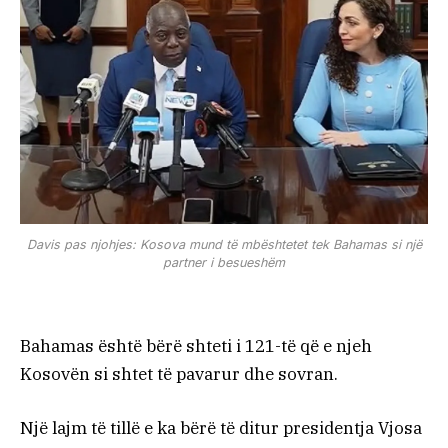
Davis pas njohjes: Kosova mund të mbështetet tek Bahamas si një
partner i besueshëm
Bahamas është bërë shteti i 121-të që e njeh
Kosovën si shtet të pavarur dhe sovran.
Një lajm të tillë e ka bërë të ditur presidentja Vjosa