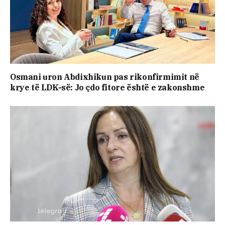
Osmani uron Abdixhikun pas rikonfirmimit në
krye të LDK-së: Jo çdo fitore është e zakonshme