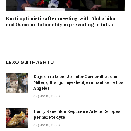
Kurti optimistic after meeting with Abdixhiku
and Osmani: Rationality is prevailing in talks
LEXO GJITHASHTU
Dalje e rrallë për Jennifer Garner dhe John
Miller, çifti shijon një shëtitje romantike në Los
Angeles
August 10, 2026
Harry Kane fiton Këpucën e Artë të Evropës
për herë të dytë
August 10, 2026