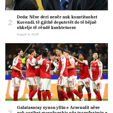
Deda: Nëse deri nesër nuk konstituohet
Kuvendi, të gjithë deputetët do të bëjnë
shkelje të rëndë kushtetuese
August 6, 2026
Galatasaray synon yllin e Arsenalit nëse
nuk arrihet marrëveshja për transferimin e