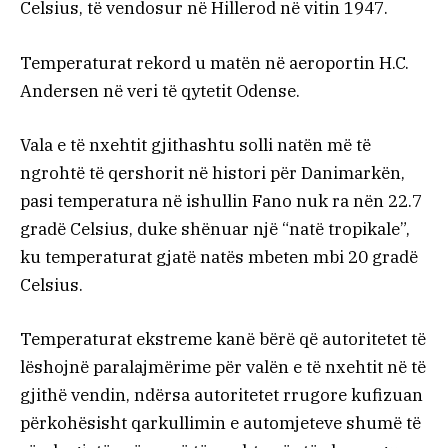
Celsius, të vendosur në Hillerod në vitin 1947.
Temperaturat rekord u matën në aeroportin H.C.
Andersen në veri të qytetit Odense.
Vala e të nxehtit gjithashtu solli natën më të
ngrohtë të qershorit në histori për Danimarkën,
pasi temperatura në ishullin Fano nuk ra nën 22.7
gradë Celsius, duke shënuar një “natë tropikale”,
ku temperaturat gjatë natës mbeten mbi 20 gradë
Celsius.
Temperaturat ekstreme kanë bërë që autoritetet të
lëshojnë paralajmërime për valën e të nxehtit në të
gjithë vendin, ndërsa autoritetet rrugore kufizuan
përkohësisht qarkullimin e automjeteve shumë të