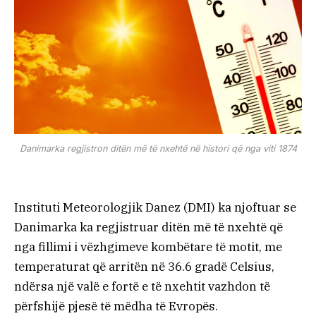
Danimarka regjistron ditën më të nxehtë në histori që nga viti 1874
Instituti Meteorologjik Danez (DMI) ka njoftuar se
Danimarka ka regjistruar ditën më të nxehtë që
nga fillimi i vëzhgimeve kombëtare të motit, me
temperaturat që arritën në 36.6 gradë Celsius,
ndërsa një valë e fortë e të nxehtit vazhdon të
përfshijë pjesë të mëdha të Evropës.