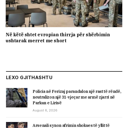
Në këtë shtet evropian thirrja për shërbimin
ushtarak merret me short
LEXO GJITHASHTU
Policia në Ferizaj parandalon një rast të rëndë,
neutralizon një 31-vjeçar me armë zjarri në
Parkun e Lirisë
August 6, 2026
Arsenali synon afrimin shokues të yllit të