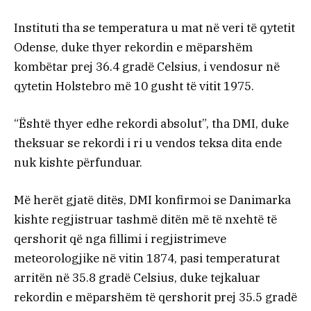
Instituti tha se temperatura u mat në veri të qytetit
Odense, duke thyer rekordin e mëparshëm
kombëtar prej 36.4 gradë Celsius, i vendosur në
qytetin Holstebro më 10 gusht të vitit 1975.
“Është thyer edhe rekordi absolut”, tha DMI, duke
theksuar se rekordi i ri u vendos teksa dita ende
nuk kishte përfunduar.
Më herët gjatë ditës, DMI konfirmoi se Danimarka
kishte regjistruar tashmë ditën më të nxehtë të
qershorit që nga fillimi i regjistrimeve
meteorologjike në vitin 1874, pasi temperaturat
arritën në 35.8 gradë Celsius, duke tejkaluar
rekordin e mëparshëm të qershorit prej 35.5 gradë