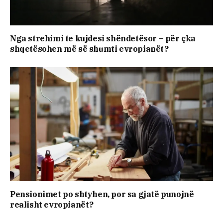
Nga strehimi te kujdesi shëndetësor – për çka
shqetësohen më së shumti evropianët?
Pensionimet po shtyhen, por sa gjatë punojnë
realisht evropianët?