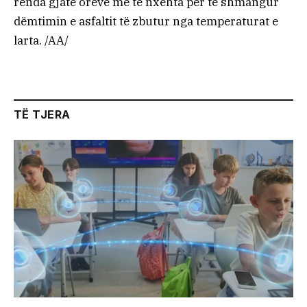
rënda gjatë orëve më të nxehta për të shmangur
dëmtimin e asfaltit të zbutur nga temperaturat e
larta. /AA/
TË TJERA