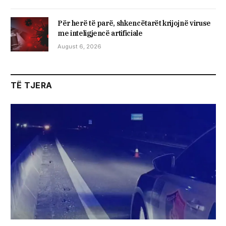
Për herë të parë, shkencëtarët krijojnë viruse
me inteligjencë artificiale
August 6, 2026
TË TJERA