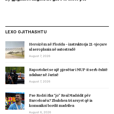
LEXO GJITHASHTU
Heroizëm në Florida – instruktorja 21-vjeçare
ul aeroplanin në autostradë
August 7, 2026
Raportohet se një pjesëtar i MUP-it serb është
ndaluar në Jarinë
August 7, 2026
Pse Rodri i tha “jo” Real Madridit për
Barcelonën? Zbulohen tri arsyet që ia
komunikoi bordit madrilen
August 6, 2026