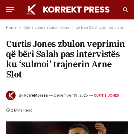
Home
»
Curtis Jones zbulon veprimin që bëri Salah pas intervistës ku ‘sulmoi’ trajnerin Arne Slot
Curtis Jones zbulon veprimin
që bëri Salah pas intervistës
ku ‘sulmoi’ trajnerin Arne
Slot
By
korrektpress
December 19, 2025
CURTIS JONES
2 Mins Read