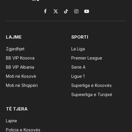
Facebook
X
TikTok
Instagram
YouTube
(Twitter)
LAJME
SPORTI
Zgjedhjet
La Liga
BB VIP Kosova
Premier League
BB VIP Albania
Serie A
Moti në Kosovë
Ligue 1
Moti në Shqipëri
Superliga e Kosovës
Supeerliga e Turqisë
TË TJERA
Lajme
Policia e Kosovës