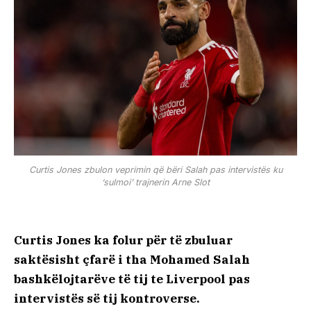
Curtis Jones zbulon veprimin që bëri Salah pas intervistës ku
‘sulmoi’ trajnerin Arne Slot
Curtis Jones ka folur për të zbuluar
saktësisht çfarë i tha Mohamed Salah
bashkëlojtarëve të tij te Liverpool pas
intervistës së tij kontroverse.