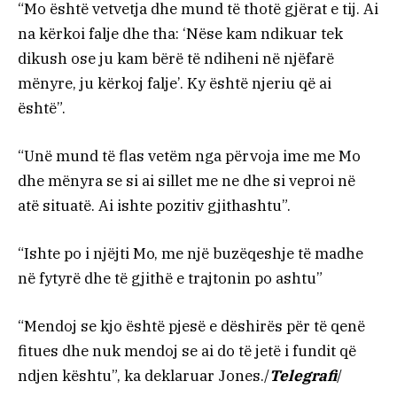
“Mo është vetvetja dhe mund të thotë gjërat e tij. Ai
na kërkoi falje dhe tha: ‘Nëse kam ndikuar tek
dikush ose ju kam bërë të ndiheni në njëfarë
mënyre, ju kërkoj falje’. Ky është njeriu që ai
është”.
“Unë mund të flas vetëm nga përvoja ime me Mo
dhe mënyra se si ai sillet me ne dhe si veproi në
atë situatë. Ai ishte pozitiv gjithashtu”.
“Ishte po i njëjti Mo, me një buzëqeshje të madhe
në fytyrë dhe të gjithë e trajtonin po ashtu”
“Mendoj se kjo është pjesë e dëshirës për të qenë
fitues dhe nuk mendoj se ai do të jetë i fundit që
ndjen kështu”, ka deklaruar Jones./
Telegrafi
/