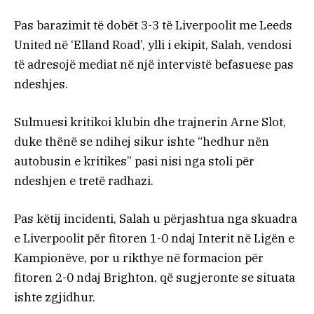
Pas barazimit të dobët 3-3 të Liverpoolit me Leeds
United në ‘Elland Road’, ylli i ekipit, Salah, vendosi
të adresojë mediat në një intervistë befasuese pas
ndeshjes.
Sulmuesi kritikoi klubin dhe trajnerin Arne Slot,
duke thënë se ndihej sikur ishte “hedhur nën
autobusin e kritikes” pasi nisi nga stoli për
ndeshjen e tretë radhazi.
Pas këtij incidenti, Salah u përjashtua nga skuadra
e Liverpoolit për fitoren 1-0 ndaj Interit në Ligën e
Kampionëve, por u rikthye në formacion për
fitoren 2-0 ndaj Brighton, që sugjeronte se situata
ishte zgjidhur.