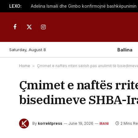
LEXO:
Adelina Ismaili dhe Gimbo konfirmojnë bashkëpunimin 
Facebook
X
Instagram
(Twitter)
Saturday, August 8
Ballina
Home
»
Çmimet e naftës rriten sërish pas anulimit të bisedimev
Çmimet e naftës rrit
bisedimeve SHBA-Ir
By
korrektpress
June 19, 2026
2 Mins R
IRANI