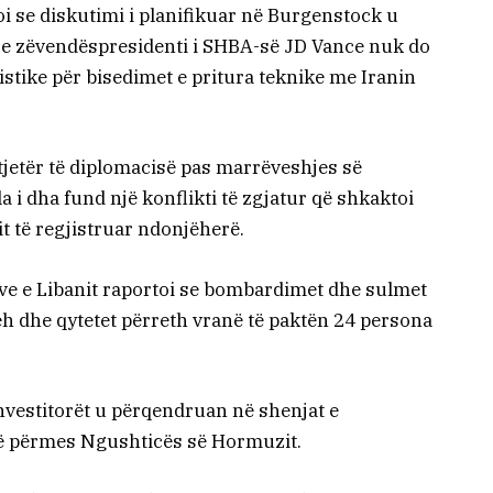
i se diskutimi i planifikuar në Burgenstock u
 se zëvendëspresidenti i SHBA-së JD Vance nuk do
gjistike për bisedimet e pritura teknike me Iranin
tjetër të diplomacisë pas marrëveshjes së
 i dha fund një konflikti të zgjatur që shkaktoi
t të regjistruar ndonjëherë.
ve e Libanit raportoi se bombardimet dhe sulmet
ieh dhe qytetet përreth vranë të paktën 24 persona
investitorët u përqendruan në shenjat e
së përmes Ngushticës së Hormuzit.