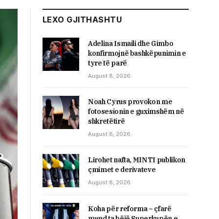
LEXO GJITHASHTU
Adelina Ismaili dhe Gimbo
konfirmojnë bashkëpunimin e
tyre të parë
August 8, 2026
Noah Cyrus provokon me
fotosesionin e guximshëm në
shkretëtirë
August 8, 2026
Lirohet nafta, MINTI publikon
çmimet e derivateve
August 8, 2026
Koha për reforma – çfarë
mund ta bëjë Superkupën e