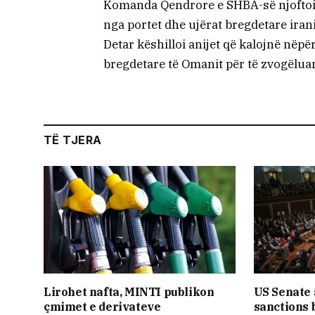
Komanda Qendrore e SHBA-së njoftoi 
nga portet dhe ujërat bregdetare ira
Detar këshilloi anijet që kalojnë nëpë
bregdetare të Omanit për të zvogëlua
TË TJERA
Lirohet nafta, MINTI publikon
US Senate
çmimet e derivateve
sanctions b