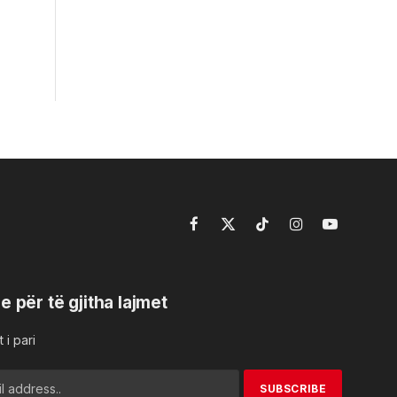
Facebook
X
TikTok
Instagram
YouTube
(Twitter)
e për të gjitha lajmet
 i pari