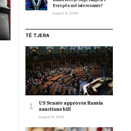
Evropës më interesante?
August 8, 2026
TË TJERA
US Senate approves Russia
sanctions bill
August 8, 2026