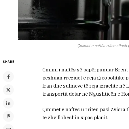
Çmimet e naftës rriten sërish
SHARE
Çmimi i naftës së papërpunuar Brent u 
peshuan rreziqet e reja gjeopolitike 
Iran dhe sulmeve të reja izraelite në
transportit detar në Ngushticën e Ho
Çmimet e naftës u rritën pasi Zvicra 
të zhvilloheshin sipas planit.