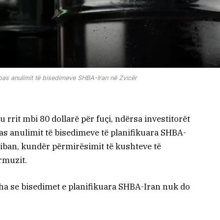
 pas anulimit të bisedimeve SHBA-Iran në Zvicër
rrit mbi 80 dollarë për fuçi, ndërsa investitorët
pas anulimit të bisedimeve të planifikuara SHBA-
 Liban, kundër përmirësimit të kushteve të
rmuzit.
tha se bisedimet e planifikuara SHBA-Iran nuk do