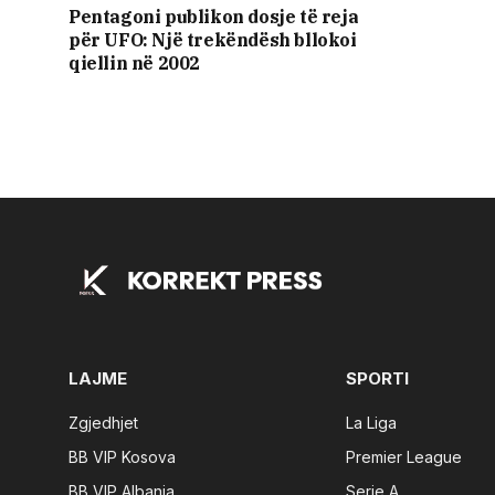
Pentagoni publikon dosje të reja
për UFO: Një trekëndësh bllokoi
qiellin në 2002
LAJME
SPORTI
Zgjedhjet
La Liga
BB VIP Kosova
Premier League
BB VIP Albania
Serie A