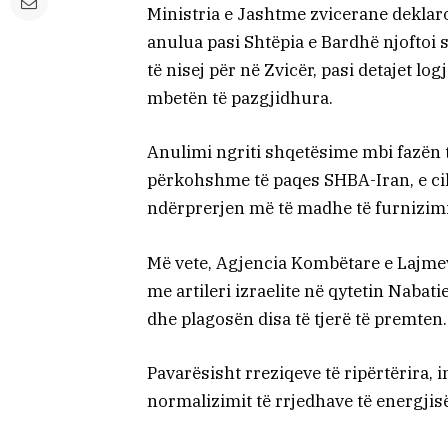
Ministria e Jashtme zvicerane deklaro
anulua pasi Shtëpia e Bardhë njoftoi
të nisej për në Zvicër, pasi detajet lo
mbetën të pazgjidhura.
Anulimi ngriti shqetësime mbi fazën 
përkohshme të paqes SHBA-Iran, e cila
ndërprerjen më të madhe të furnizimi
Më vete, Agjencia Kombëtare e Lajme
me artileri izraelite në qytetin Nabat
dhe plagosën disa të tjerë të premten.
Pavarësisht rreziqeve të ripërtërira, 
normalizimit të rrjedhave të energji