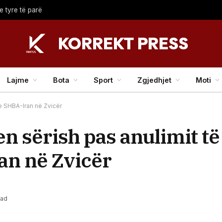
e tyre të parë
Lajme
Bota
Sport
Zgjedhjet
Moti
e SHBA-Iran në Zvicër
en sërish pas anulimit të
an në Zvicër
ead