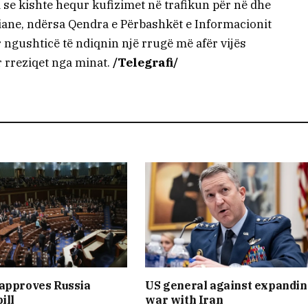
se kishte hequr kufizimet në trafikun për në dhe
niane, ndërsa Qendra e Përbashkët e Informacionit
r ngushticë të ndiqnin një rrugë më afër vijës
r rreziqet nga minat.
/Telegrafi/
 approves Russia
US general against expandi
ill
war with Iran