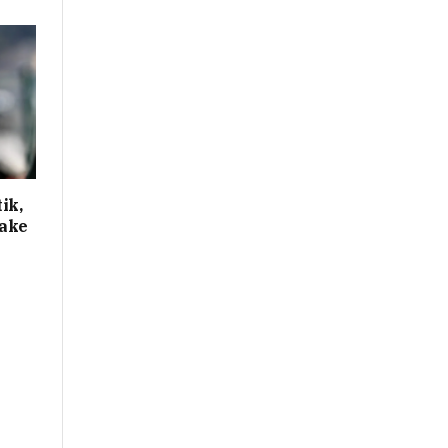
ik,
rake