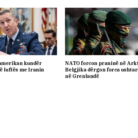
 amerikan kundër
NATO forcon praninë në Arkt
të luftës me Iranin
Belgjika dërgon forca ushta
në Grenlandë