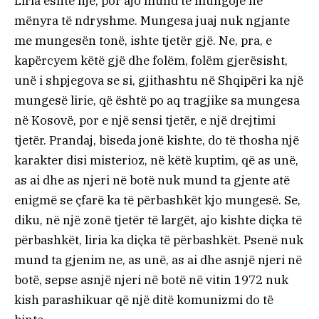
Liria është një, por ajo mund të mungojë në
mënyra të ndryshme. Mungesa juaj nuk ngjante
me mungesën tonë, ishte tjetër gjë. Ne, pra, e
kapërcyem këtë gjë dhe folëm, folëm gjerësisht,
unë i shpjegova se si, gjithashtu në Shqipëri ka një
mungesë lirie, që është po aq tragjike sa mungesa
në Kosovë, por e një sensi tjetër, e një drejtimi
tjetër. Prandaj, biseda jonë kishte, do të thosha një
karakter disi misterioz, në këtë kuptim, që as unë,
as ai dhe as njeri në botë nuk mund ta gjente atë
enigmë se çfarë ka të përbashkët kjo mungesë. Se,
diku, në një zonë tjetër të largët, ajo kishte diçka të
përbashkët, liria ka diçka të përbashkët. Psenë nuk
mund ta gjenim ne, as unë, as ai dhe asnjë njeri në
botë, sepse asnjë njeri në botë në vitin 1972 nuk
kish parashikuar që një ditë komunizmi do të