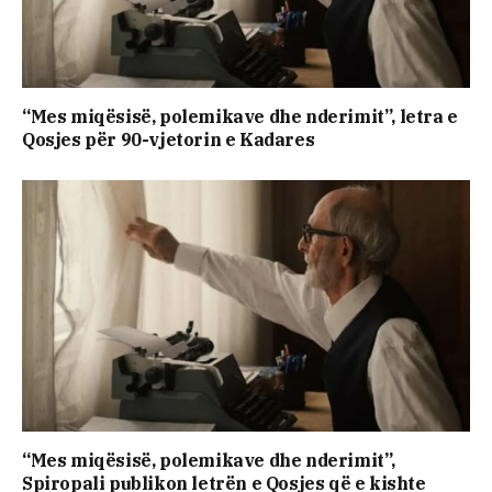
“Mes miqësisë, polemikave dhe nderimit”, letra e
Qosjes për 90-vjetorin e Kadares
“Mes miqësisë, polemikave dhe nderimit”,
Spiropali publikon letrën e Qosjes që e kishte