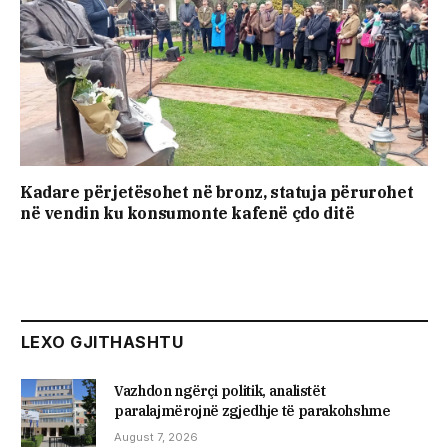
Kadare përjetësohet në bronz, statuja përurohet
në vendin ku konsumonte kafenë çdo ditë
LEXO GJITHASHTU
Vazhdon ngërçi politik, analistët
paralajmërojnë zgjedhje të parakohshme
August 7, 2026