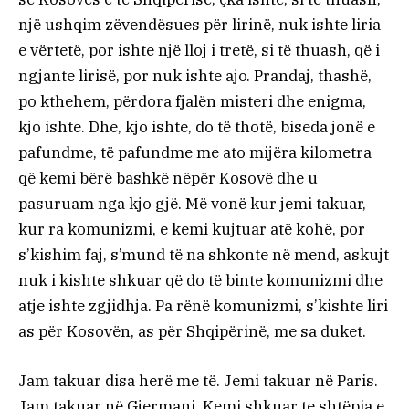
një ushqim zëvendësues për lirinë, nuk ishte liria
e vërtetë, por ishte një lloj i tretë, si të thuash, që i
ngjante lirisë, por nuk ishte ajo. Prandaj, thashë,
po kthehem, përdora fjalën misteri dhe enigma,
kjo ishte. Dhe, kjo ishte, do të thotë, biseda jonë e
pafundme, të pafundme me ato mijëra kilometra
që kemi bërë bashkë nëpër Kosovë dhe u
pasuruam nga kjo gjë. Më vonë kur jemi takuar,
kur ra komunizmi, e kemi kujtuar atë kohë, por
s’kishim faj, s’mund të na shkonte në mend, askujt
nuk i kishte shkuar që do të binte komunizmi dhe
atje ishte zgjidhja. Pa rënë komunizmi, s’kishte liri
as për Kosovën, as për Shqipërinë, me sa duket.
Jam takuar disa herë me të. Jemi takuar në Paris.
Jam takuar në Gjermani. Kemi shkuar te shtëpia e