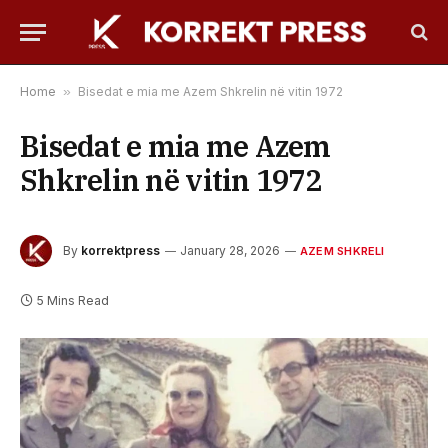
Home
»
Bisedat e mia me Azem Shkrelin në vitin 1972
Bisedat e mia me Azem
Shkrelin në vitin 1972
By
korrektpress
January 28, 2026
AZEM SHKRELI
5 Mins Read