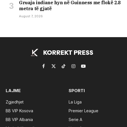
Gruaja indiane hyn në Guinness me flokë 2.8
metra të gjatë
August 7, 2026
Facebook
X
TikTok
Instagram
YouTube
(Twitter)
LAJME
SPORTI
Zgjedhjet
La Liga
BB VIP Kosova
Premier League
BB VIP Albania
Serie A