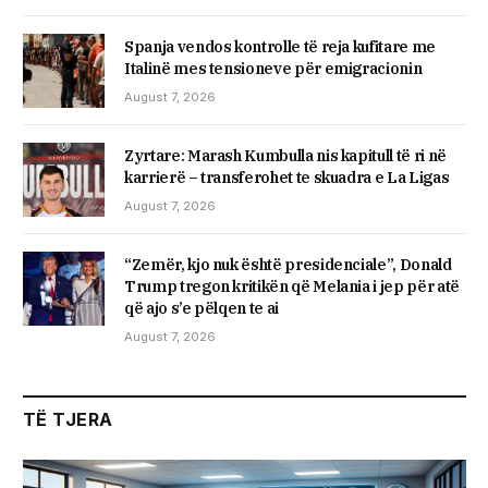
Spanja vendos kontrolle të reja kufitare me
Italinë mes tensioneve për emigracionin
August 7, 2026
Zyrtare: Marash Kumbulla nis kapitull të ri në
karrierë – transferohet te skuadra e La Ligas
August 7, 2026
“Zemër, kjo nuk është presidenciale”, Donald
Trump tregon kritikën që Melania i jep për atë
që ajo s’e pëlqen te ai
August 7, 2026
TË TJERA