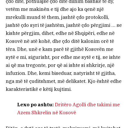
çdo ditë, pothuajse çdo ditë dilnim bashkë të dy,
vetëm me makinën e tij dhe ajo ka qenë një
mrekulli mund të them, jashtë çdo protokolli,
jashtë çdo syri të jashtëm, jashtë çdo përgjimi … se
kishte përgjim, dihet, edhe në Shqipëri, edhe në
Kosovë në atë kohë, dhe çdo ditë kalonim orë të
tëra. Dhe, unë e kam parë të gjithë Kosovën me
sytë e mi, sigurisht, por edhe me sytë e tij, se ishte
ai që ma tregonte, por që ai ishte si shkrirje, një
infuzion. Dhe, kemi biseduar, natyrisht të gjitha,
nga më të çuditshmet, më delikatet. Kjo është edhe
karakteristikë e këtij kujtimi.
Lexo po ashtu:
Dritëro Agolli dhe takimi me
Azem Shkrelin në Kosovë