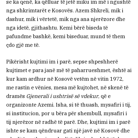
se ka qenë, ka qëlluar të jetë miku im më i ngushtë
nga shkrimtarët e Kosovës. Azem Shkreli, mik i
dashur, mik i vërtetë, mik nga ana njerëzore dhe
nga idetë, gjithashtu. Kemi bërë biseda të
pafundme bashkë, kemi biseduar, mund të them
çdo gjë me të.
Pikërisht kujtimi im i parë, sepse shpeshherë
kujtimet e para janë më të paharrueshmet, është ai
kur kam ardhur në Kosovë vetëm në vitin 1972,
me rastin e vënies, mesa më kujtohet, në skenë të
dramës
Gjenerali i ushtrisë së vdekur
, që e
organizonte Azemi. Isha, si të thuash, mysafiri i tij,
si institucion, por u bëra për shembull, mysafiri i
tij njerëzor në radhë të parë. Dhe, kujtimi im i parë
ishte se kam qëndruar gati një javë në Kosovë dhe