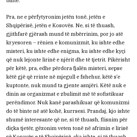
binte.
Pra, ne e përfytyronim jetën tonë, jetën e
Shqipërisë, jetën e Kosovës. Ne, si të thuash,
gjithfarë gjërash mund të mbërrinim, por jo atë
kryesoren – rënien e komunizmit, ku ishte edhe
misteri, ku ishte edhe enigma, ku ishte edhe kyçi
që nuk lejonte lirinë e njërit dhe të tjetrit. Pikërisht
për këtë, pra, edhe përdora fjalën misteri, sepse
këtë gjë që rrinte në mjegull e fshehur, këtë s’e
kuptonte, nuk mund ta gjente asnjëri. Këtë nuk e
dinin as organizmat e zbulimit më të sofistikuar
perëndimor. Nuk kanë parashikuar që komunizmi
do të binte në atë kohë, kurrsesi. Prandaj, kjo ishte
shumë interesante që ne, si të thuash, flisnim për
diçka tjetër, gëzonim veten tonë në afrimin e lirisë
së Kosovës e të Shqipërisë, çka ishte, si të thuash,