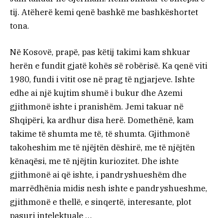
tij. Atëherë kemi qenë bashkë me bashkëshortet
tona.
Në Kosovë, prapë, pas këtij takimi kam shkuar
herën e fundit gjatë kohës së robërisë. Ka qenë viti
1980, fundi i vitit ose në prag të ngjarjeve. Ishte
edhe ai një kujtim shumë i bukur dhe Azemi
gjithmonë ishte i pranishëm. Jemi takuar në
Shqipëri, ka ardhur disa herë. Domethënë, kam
takime të shumta me të, të shumta. Gjithmonë
takoheshim me të njëjtën dëshirë, me të njëjtën
kënaqësi, me të njëjtin kuriozitet. Dhe ishte
gjithmonë ai që ishte, i pandryshueshëm dhe
marrëdhënia midis nesh ishte e pandryshueshme,
gjithmonë e thellë, e sinqertë, interesante, plot
pasuri intelektuale …