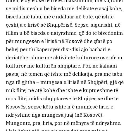
Ditën, e dytë ose të tretë, maksimumi, më kujtohet
se midis nesh u bë biseda më delikate e asaj kohe,
biseda më tabu, më e ndaluar në botë, që ishte:
çështja e lirisë së Shqipërisë. Sepse, sigurisht, në
fillim u bë biseda e natyrshme, që do të bisedonim
për mungesën e lirisë në Kosovë dhe çfarë po
bëhej për t’u kapërcyer disi-disi ajo barbari e
deriatëhershme me aktivitete kulturore ose afrim
kulturor me kulturën shqiptare. Por, ne kaluam
pastaj në temën që ishte më delikatja, pra më tabu
nga të gjitha – mungesa e lirisë në Shqipëri, gjë që
nuk flitej në atë kohë dhe ishte e kuptueshme të
mos flitej midis shqiptarëve të Shqipërisë dhe të
Kosovës, sepse këtu ishte një mungesë lirie, e
ndryshme nga mungesa juaj (në Kosovë).
Mungonte, pra, liria, por në mënyra të ndryshme.