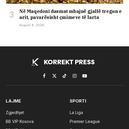
Në Maqedoni dasmat mbajnë gjallë tregun e
arit, pavarësisht çmimeve të larta
August 8, 2026
Facebook
X
TikTok
Instagram
YouTube
(Twitter)
LAJME
SPORTI
Zgjedhjet
La Liga
BB VIP Kosova
Premier League