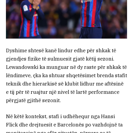
Dyshime shtesë kanë lindur edhe për shkak të
gjendjes fizike të sulmuesit gjatë këtij sezoni.
Lewandowski ka munguar në dy raste për shkak të
lëndimeve, çka ka shtuar shqetësimet brenda stafit
teknik dhe hierarkisë së klubit lidhur me aftësinë
e tij për të ruajtur një nivel të lartë performance
përgjatë gjithë sezonit.
Në këtë kontekst, stafi i udhëhequr nga Hansi
Flick dhe drejtuesit e Barcelonës po vazhdojnë ta