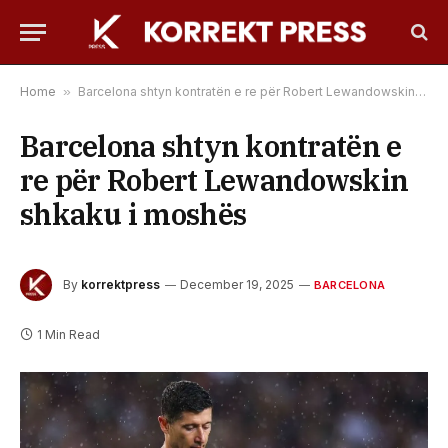
Home
»
Barcelona shtyn kontratën e re për Robert Lewandowskin shkaku i moshës
Barcelona shtyn kontratën e
re për Robert Lewandowskin
shkaku i moshës
By
korrektpress
December 19, 2025
BARCELONA
1 Min Read