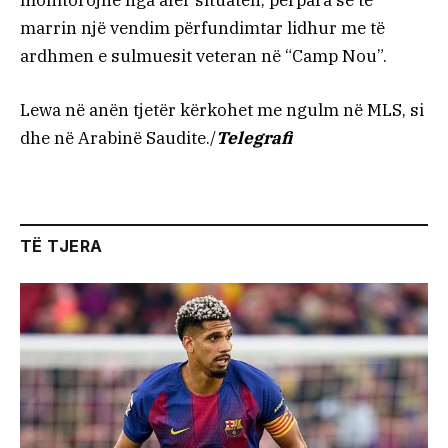
monitorojnë nga afër situatën, përpara se të
marrin një vendim përfundimtar lidhur me të
ardhmen e sulmuesit veteran në “Camp Nou”.
Lewa në anën tjetër kërkohet me ngulm në MLS, si
dhe në Arabinë Saudite./
Telegrafi
TË TJERA