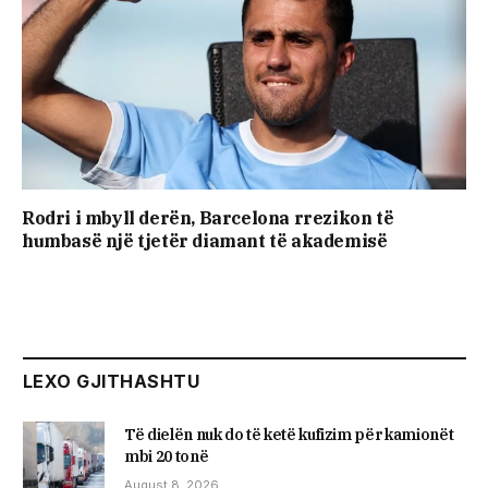
Rodri i mbyll derën, Barcelona rrezikon të
humbasë një tjetër diamant të akademisë
LEXO GJITHASHTU
Të dielën nuk do të ketë kufizim për kamionët
mbi 20 tonë
August 8, 2026