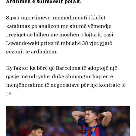
ardhmen e sulmuesit polak.
Sipas raportimeve, menaxhmenti i klubit
katalunas po analizon me shumë vëmendje
rreziqet që lidhen me moshën e lojtarit, pasi
Lewandowski pritet të mbushë 38 vjeç gjatë
sezonit të ardhshëm.
Ky faktor ka bërë që Barcelona të adoptojë një
qasje më ndryshe, duke shmangur hapjen e
menjëhershme të negociatave për një kontratë të
re.