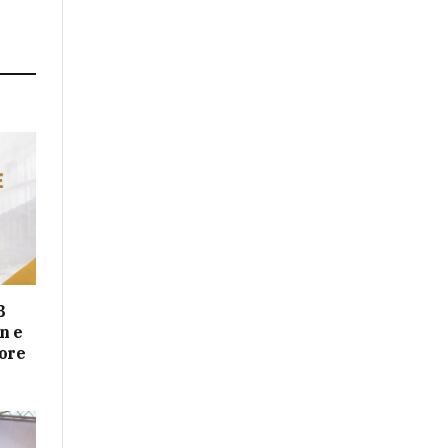
B
n e
sore