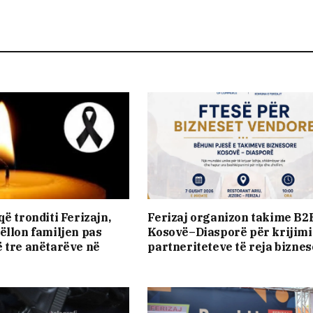
ë tronditi Ferizajn,
Ferizaj organizon takime B2
ëllon familjen pas
Kosovë–Diasporë për krijimi
 tre anëtarëve në
partneriteteve të reja bizne