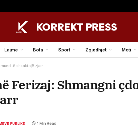
Lajme
Bota
Sport
Zgjedhjet
Moti
mund të shkaktojë zjarr
në Ferizaj: Shmangni çd
jarr
1 Min Read
MEVE PUBLIKE