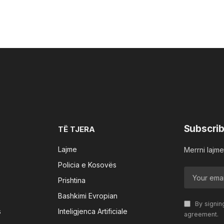
Subscrib
TË TJERA
Lajme
Merrni lajmet
Policia e Kosovës
Prishtina
Bashkimi Evropian
By signin
s
Inteligjenca Artificiale
agreement.