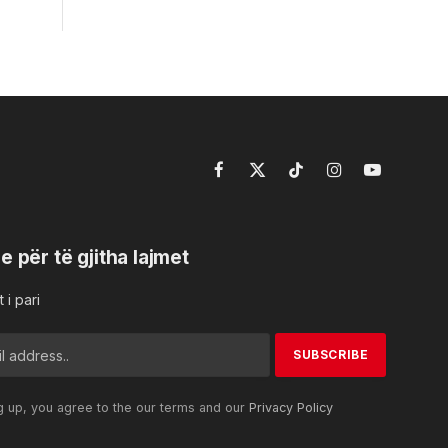
Facebook
X
TikTok
Instagram
YouTube
(Twitter)
e për të gjitha lajmet
 i pari
g up, you agree to the our terms and our
Privacy Policy