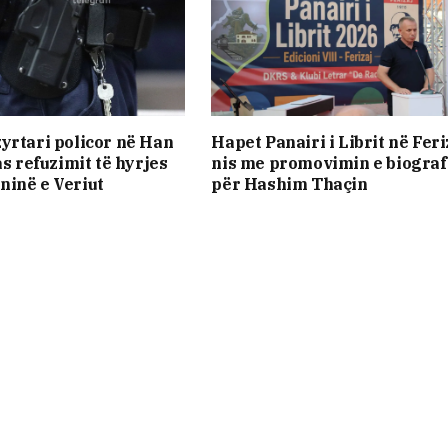
yrtari policor në Han
Hapet Panairi i Librit në Feri
as refuzimit të hyrjes
nis me promovimin e biograf
inë e Veriut
për Hashim Thaçin