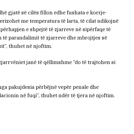
ë gjatë së cilës fillon edhe fushata e korrje-
terizohet me temperatura të larta, të cilat ndikojnë
 përhapjen e shpejtë të zjarreve në sipërfaqe të
 të parandalimit të zjarreve dhe mbrojtjes së
it”, thuhet në njoftim.
zjarrvëniet janë të qëllimshme “do të trajtohen si
 nga pakujdesia përbëjnë vepër penale dhe
cionin në fuqi”, thuhet ndër të tjera në njoftim.