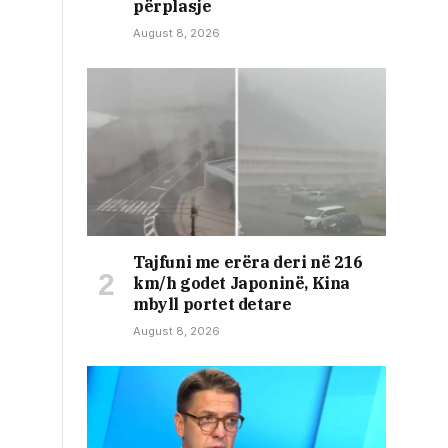
përplasje
August 8, 2026
Tajfuni me erëra deri në 216
km/h godet Japoninë, Kina
mbyll portet detare
August 8, 2026