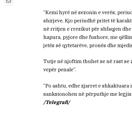
“Kemi hyrë në sezonin e verës, periudh
shirjeve. Kjo periudhë pritet të karak
në rritjen e rrezikut për shfaqjen dhe
hapura, pyjore dhe fushore, me qëllim
jetës së qytetarëve, pronës dhe mjedis
Tutje në njoftim thuhet se në rast se 
vepër penale”.
“Po ashtu, edhe zjarret e shkaktuara
sanksionohen në përputhje me legjisla
/Telegrafi/