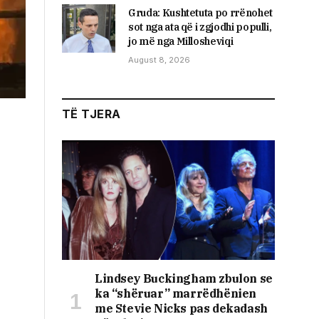
Gruda: Kushtetuta po rrënohet
sot nga ata që i zgjodhi populli,
jo më nga Millosheviqi
August 8, 2026
TË TJERA
Lindsey Buckingham zbulon se
ka “shëruar” marrëdhënien
me Stevie Nicks pas dekadash