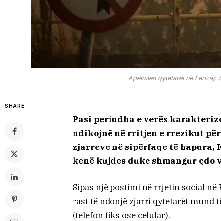
Apelohen qytetarët në Ferizaj:
SHARE
Pasi periudha e verës karakterizo
ndikojnë në rritjen e rrezikut pë
zjarreve në sipërfaqe të hapura, 
kenë kujdes duke shmangur çdo v
Sipas një postimi në rrjetin social n
rast të ndonjë zjarri qytetarët mund
(telefon fiks ose celular).