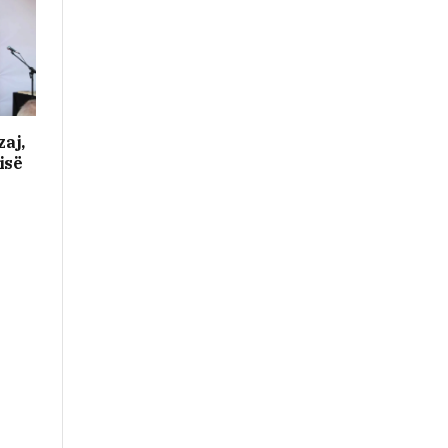
zaj,
isë