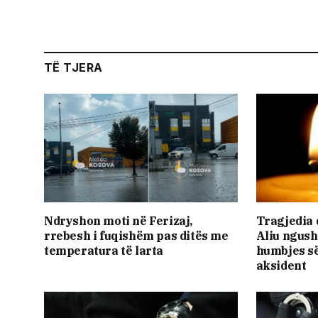
TË TJERA
Ndryshon moti në Ferizaj,
Tragjedia q
rrebesh i fuqishëm pas ditës me
Aliu ngush
temperatura të larta
humbjes së
aksident