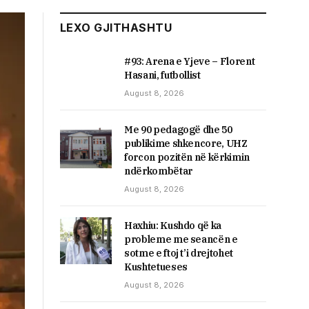
LEXO GJITHASHTU
#93: Arena e Yjeve – Florent
Hasani, futbollist
August 8, 2026
Me 90 pedagogë dhe 50
publikime shkencore, UHZ
forcon pozitën në kërkimin
ndërkombëtar
August 8, 2026
Haxhiu: Kushdo që ka
probleme me seancën e
sotme e ftoj t’i drejtohet
Kushtetueses
August 8, 2026