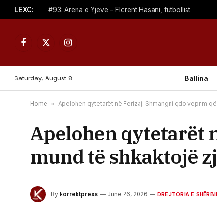
LEXO:
#93: Arena e Yjeve – Florent Hasani, futbollist
Facebook
X
Instagram
(Twitter)
Saturday, August 8
Ballina
Home
»
Apelohen qytetarët në Ferizaj: Shmangni çdo veprim që 
Apelohen qytetarët 
mund të shkaktojë z
By
korrektpress
June 26, 2026
DREJTORIA E SHËRBI