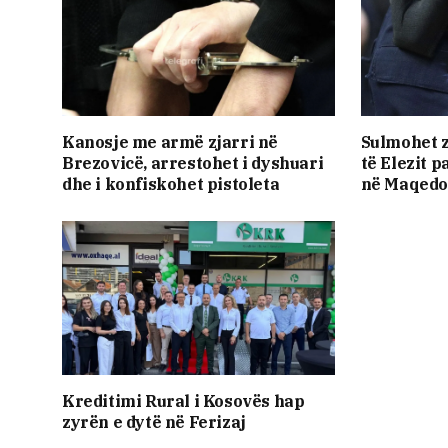
Kanosje me armë zjarri në
Sulmohet z
Brezovicë, arrestohet i dyshuari
të Elezit p
dhe i konfiskohet pistoleta
në Maqedon
Kreditimi Rural i Kosovës hap
zyrën e dytë në Ferizaj