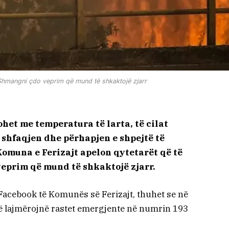
 Shmangni çdo veprim që mund të shkaktojë zjarr
het me temperatura të larta, të cilat
r shfaqjen dhe përhapjen e shpejtë të
Komuna e Ferizajt apelon qytetarët që të
eprim që mund të shkaktojë zjarr.
ë Facebook të Komunës së Ferizajt, thuhet se në
 të lajmërojnë rastet emergjente në numrin 193