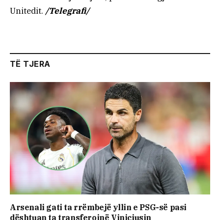
Unitedit.
/Telegrafi/
TË TJERA
Arsenali gati ta rrëmbejë yllin e PSG-së pasi
dështuan ta transferojnë Viniciusin