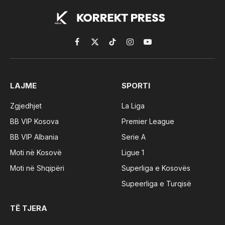
Facebook
X
TikTok
Instagram
YouTube
(Twitter)
LAJME
SPORTI
Zgjedhjet
La Liga
BB VIP Kosova
Premier League
BB VIP Albania
Serie A
Moti në Kosovë
Ligue 1
Moti në Shqipëri
Superliga e Kosovës
Supeerliga e Turqisë
TË TJERA