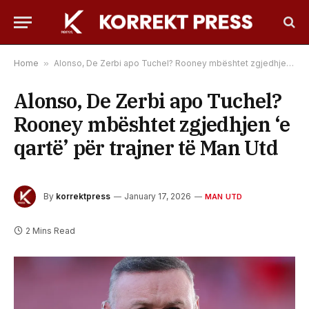
Home
»
Alonso, De Zerbi apo Tuchel? Rooney mbështet zgjedhjen ‘e qartë’ për trajner të Man Utd
Alonso, De Zerbi apo Tuchel?
Rooney mbështet zgjedhjen ‘e
qartë’ për trajner të Man Utd
By
korrektpress
January 17, 2026
MAN UTD
2 Mins Read