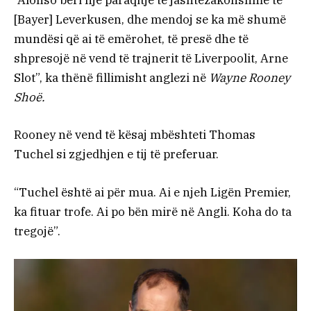
“Alonso bëri një paraqitje të jashtëzakonshme te
[Bayer] Leverkusen, dhe mendoj se ka më shumë
mundësi që ai të emërohet, të presë dhe të
shpresojë në vend të trajnerit të Liverpoolit, Arne
Slot”, ka thënë fillimisht anglezi në
Wayne Rooney
Shoë.
Rooney në vend të kësaj mbështeti Thomas
Tuchel si zgjedhjen e tij të preferuar.
“Tuchel është ai për mua. Ai e njeh Ligën Premier,
ka fituar trofe. Ai po bën mirë në Angli. Koha do ta
tregojë”.