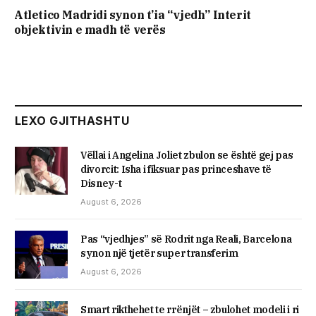
Atletico Madridi synon t’ia “vjedh” Interit
objektivin e madh të verës
LEXO GJITHASHTU
Vëllai i Angelina Joliet zbulon se është gej pas
divorcit: Isha i fiksuar pas princeshave të
Disney-t
August 6, 2026
Pas “vjedhjes” së Rodrit nga Reali, Barcelona
synon një tjetër super transferim
August 6, 2026
Smart rikthehet te rrënjët – zbulohet modeli i ri