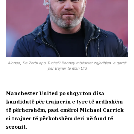
Alonso, De Zerbi apo Tuchel? Rooney mbështet zgjedhjen 'e qartë'
për trajner të Man Utd
Manchester United po shqyrton disa
kandidatë për trajnerin e tyre të ardhshëm
të përhershëm, pasi emëroi Michael Carrick
si trajner të përkohshëm deri në fund të
sezonit.