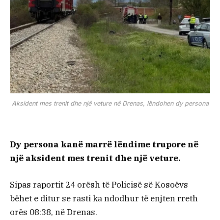
Aksident mes trenit dhe një veture në Drenas, lëndohen dy persona
Dy persona kanë marrë lëndime trupore në
një aksident mes trenit dhe një veture.
Sipas raportit 24 orësh të Policisë së Kosoëvs
bëhet e ditur se rasti ka ndodhur të enjten rreth
orës 08:38, në Drenas.