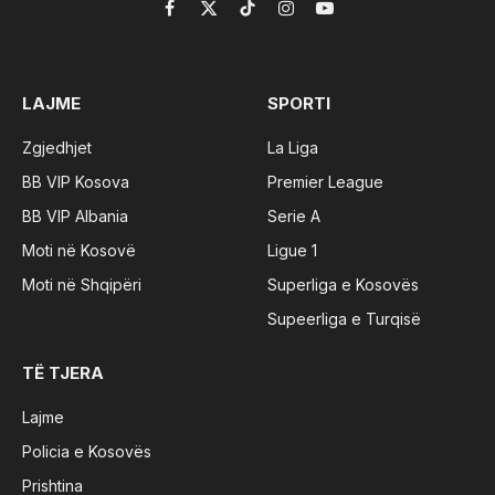
Facebook
X
TikTok
Instagram
YouTube
(Twitter)
LAJME
SPORTI
Zgjedhjet
La Liga
BB VIP Kosova
Premier League
BB VIP Albania
Serie A
Moti në Kosovë
Ligue 1
Moti në Shqipëri
Superliga e Kosovës
Supeerliga e Turqisë
TË TJERA
Lajme
Policia e Kosovës
Prishtina