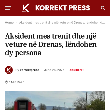
Home
»
Aksident mes trenit dhe një veture në Drenas, lëndohen dy persona
Aksident mes trenit dhe një
veture në Drenas, lëndohen
dy persona
By
korrektpress
June 26, 2026
AKSIDENT
1 Min Read