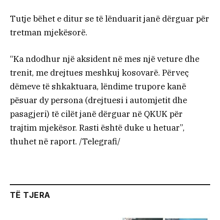
Tutje bëhet e ditur se të lënduarit janë dërguar për
tretman mjekësorë.
“Ka ndodhur një aksident në mes një veture dhe
trenit, me drejtues meshkuj kosovarë. Përveç
dëmeve të shkaktuara, lëndime trupore kanë
pësuar dy persona (drejtuesi i automjetit dhe
pasagjeri) të cilët janë dërguar në QKUK për
trajtim mjekësor. Rasti është duke u hetuar”,
thuhet në raport. /Telegrafi/
TË TJERA