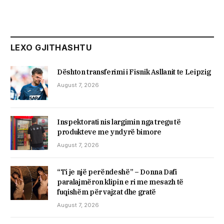
LEXO GJITHASHTU
Dështon transferimi i Fisnik Asllanit te Leipzig
August 7, 2026
Inspektorati nis largimin nga tregu të
produkteve me yndyrë bimore
August 7, 2026
“Ti je një perëndeshë” – Donna Dafi
paralajmëron klipin e ri me mesazh të
fuqishëm për vajzat dhe gratë
August 7, 2026