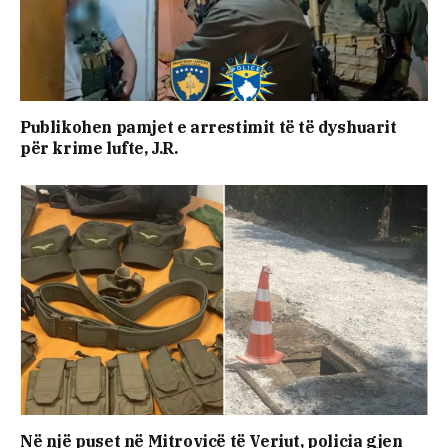
Publikohen pamjet e arrestimit të të dyshuarit
për krime lufte, J.R.
Në një puset në Mitrovicë të Veriut, policia gjen