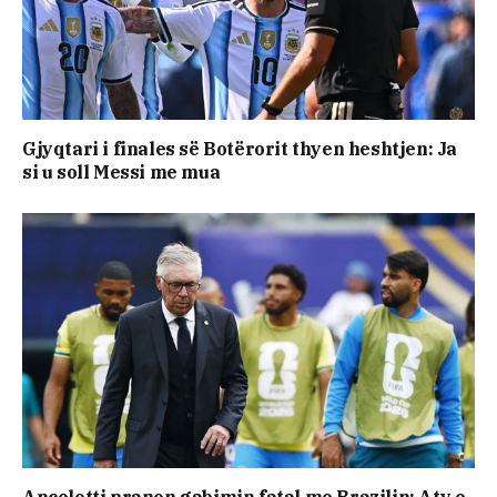
Gjyqtari i finales së Botërorit thyen heshtjen: Ja
si u soll Messi me mua
Ancelotti pranon gabimin fatal me Brazilin: Aty e