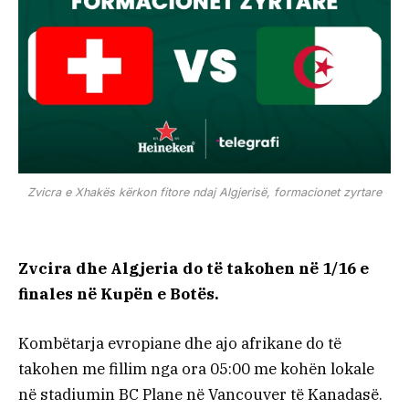
Zvicra e Xhakës kërkon fitore ndaj Algjerisë, formacionet zyrtare
Zvcira dhe Algjeria do të takohen në 1/16 e
finales në Kupën e Botës.
Kombëtarja evropiane dhe ajo afrikane do të
takohen me fillim nga ora 05:00 me kohën lokale
në stadiumin BC Plane në Vancouver të Kanadasë.