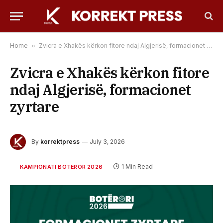
Home
»
Zvicra e Xhakës kërkon fitore ndaj Algjerisë, formacionet zyrtare
Zvicra e Xhakës kërkon fitore
ndaj Algjerisë, formacionet
zyrtare
By
korrektpress
July 3, 2026
1 Min Read
KAMPIONATI BOTËROR 2026