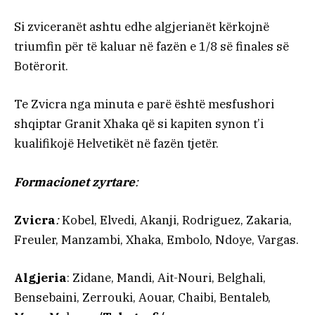
Si zviceranët ashtu edhe algjerianët kërkojnë
triumfin për të kaluar në fazën e 1/8 së finales së
Botërorit.
Te Zvicra nga minuta e parë është mesfushori
shqiptar Granit Xhaka që si kapiten synon t’i
kualifikojë Helvetikët në fazën tjetër.
Formacionet zyrtare
:
Zvicra
:
Kobel, Elvedi, Akanji, Rodriguez, Zakaria,
Freuler, Manzambi, Xhaka, Embolo, Ndoye, Vargas.
Algjeria
: Zidane, Mandi, Ait-Nouri, Belghali,
Bensebaini, Zerrouki, Aouar, Chaibi, Bentaleb,