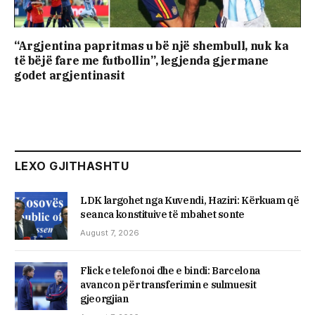
“Argjentina papritmas u bë një shembull, nuk ka
të bëjë fare me futbollin”, legjenda gjermane
godet argjentinasit
LEXO GJITHASHTU
LDK largohet nga Kuvendi, Haziri: Kërkuam që
seanca konstituive të mbahet sonte
August 7, 2026
Flick e telefonoi dhe e bindi: Barcelona
avancon për transferimin e sulmuesit
gjeorgjian