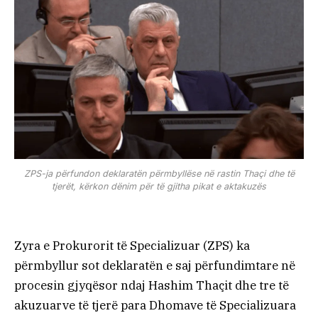
ZPS-ja përfundon deklaratën përmbyllëse në rastin Thaçi dhe të
tjerët, kërkon dënim për të gjitha pikat e aktakuzës
Zyra e Prokurorit të Specializuar (ZPS) ka
përmbyllur sot deklaratën e saj përfundimtare në
procesin gjyqësor ndaj Hashim Thaçit dhe tre të
akuzuarve të tjerë para Dhomave të Specializuara