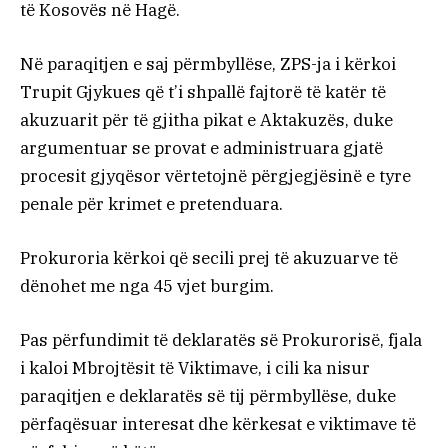
të Kosovës në Hagë.
Në paraqitjen e saj përmbyllëse, ZPS-ja i kërkoi
Trupit Gjykues që t’i shpallë fajtorë të katër të
akuzuarit për të gjitha pikat e Aktakuzës, duke
argumentuar se provat e administruara gjatë
procesit gjyqësor vërtetojnë përgjegjësinë e tyre
penale për krimet e pretenduara.
Prokuroria kërkoi që secili prej të akuzuarve të
dënohet me nga 45 vjet burgim.
Pas përfundimit të deklaratës së Prokurorisë, fjala
i kaloi Mbrojtësit të Viktimave, i cili ka nisur
paraqitjen e deklaratës së tij përmbyllëse, duke
përfaqësuar interesat dhe kërkesat e viktimave të