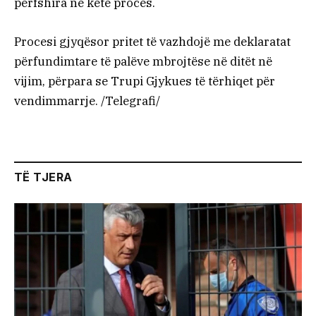
përfshira në këtë proces.
Procesi gjyqësor pritet të vazhdojë me deklaratat
përfundimtare të palëve mbrojtëse në ditët në
vijim, përpara se Trupi Gjykues të tërhiqet për
vendimmarrje. /Telegrafi/
TË TJERA