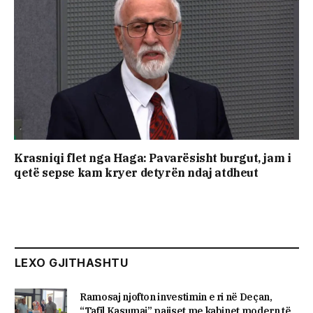
Krasniqi flet nga Haga: Pavarësisht burgut, jam i
qetë sepse kam kryer detyrën ndaj atdheut
LEXO GJITHASHTU
Ramosaj njofton investimin e ri në Deçan,
“Tafil Kasumaj” pajiset me kabinet modern të