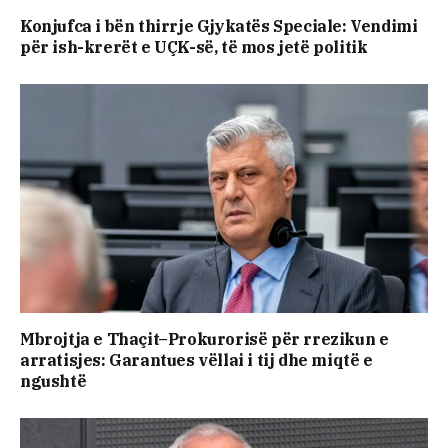
Konjufca i bën thirrje Gjykatës Speciale: Vendimi
për ish-krerët e UÇK-së, të mos jetë politik
​Mbrojtja e Thaçit–Prokurorisë për rrezikun e
arratisjes: Garantues vëllai i tij dhe miqtë e
ngushtë