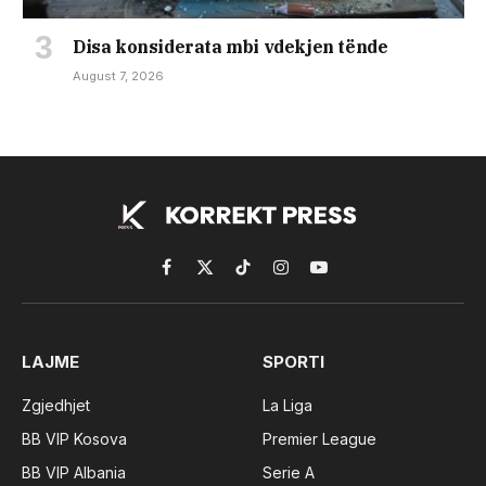
Disa konsiderata mbi vdekjen tënde
August 7, 2026
Facebook
X
TikTok
Instagram
YouTube
(Twitter)
LAJME
SPORTI
Zgjedhjet
La Liga
BB VIP Kosova
Premier League
BB VIP Albania
Serie A