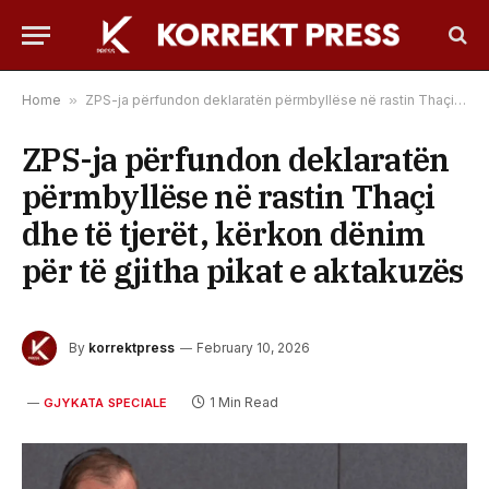
Home
»
ZPS-ja përfundon deklaratën përmbyllëse në rastin Thaçi dhe të tjerët, kërkon dënim për të gjitha pikat e aktakuzës
ZPS-ja përfundon deklaratën
përmbyllëse në rastin Thaçi
dhe të tjerët, kërkon dënim
për të gjitha pikat e aktakuzës
By
korrektpress
February 10, 2026
1 Min Read
GJYKATA SPECIALE