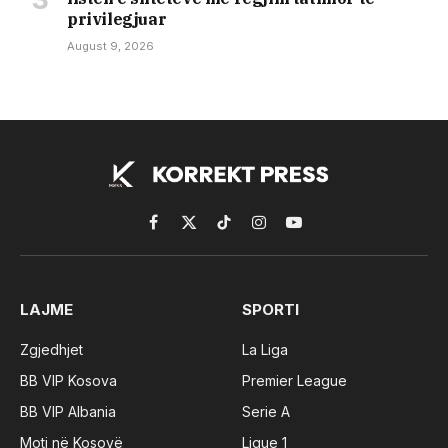
privilegjuar
August 9, 2026
Facebook
X
TikTok
Instagram
YouTube
(Twitter)
LAJME
SPORTI
Zgjedhjet
La Liga
BB VIP Kosova
Premier League
BB VIP Albania
Serie A
Moti në Kosovë
Ligue 1