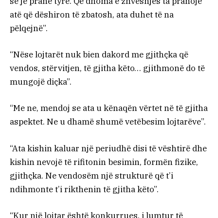
se je pranë tyre. Që dhoma e zhveshjes ta pranojë
atë që dëshiron të zbatosh, ata duhet të na
pëlqejnë”.
“Nëse lojtarët nuk bien dakord me gjithçka që
vendos, stërvitjen, të gjitha këto… gjithmonë do të
mungojë diçka”.
“Me ne, mendoj se ata u kënaqën vërtet në të gjitha
aspektet. Ne u dhamë shumë vetëbesim lojtarëve”.
“Ata kishin kaluar një periudhë disi të vështirë dhe
kishin nevojë të rifitonin besimin, formën fizike,
gjithçka. Ne vendosëm një strukturë që t’i
ndihmonte t’i rikthenin të gjitha këto”.
“Kur një lojtar është konkurrues, i lumtur të