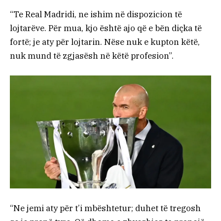
“Te Real Madridi, ne ishim në dispozicion të
lojtarëve. Për mua, kjo është ajo që e bën diçka të
fortë; je aty për lojtarin. Nëse nuk e kupton këtë,
nuk mund të zgjasësh në këtë profesion”.
“Ne jemi aty për t’i mbështetur; duhet të tregosh