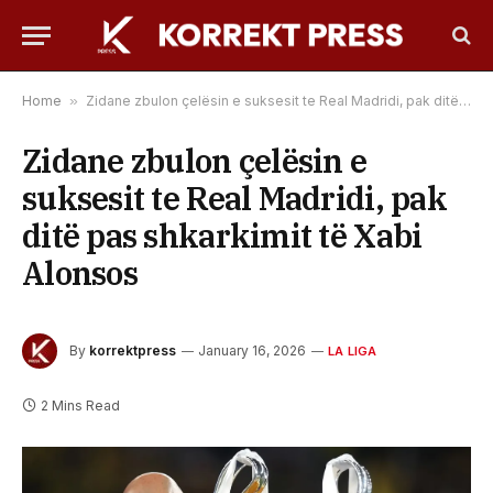
Home
»
Zidane zbulon çelësin e suksesit te Real Madridi, pak ditë pas shkarkimit të Xabi Alonsos
Zidane zbulon çelësin e
suksesit te Real Madridi, pak
ditë pas shkarkimit të Xabi
Alonsos
By
korrektpress
January 16, 2026
LA LIGA
2 Mins Read