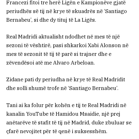
Francezi fitoi tre herë Ligën e Kampionëve gjatë
periudhës së tij në krye të skuadrës në ‘Santiago
Bernabeu’, si dhe dy tituj të La Ligës.
Real Madridi aktualisht ndodhet në mes të një
sezoni të vështirë, pasi shkarkoi Xabi Alonson në
mes të sezonit të tij të parë si trajner dhe e
zëvendësoi atë me Alvaro Arbeloan.
Zidane pati dy periudha në krye të Real Madridit
dhe solli shumë trofe në ‘Santiago Bernabeu’.
Tani ai ka folur për kohën e tij te Real Madridi në
kanalin YouTube të Hamidou Msaidie, një prej
anëtarëve të stafit të tij në Madrid, duke zbuluar se
çfarë nevojitet për të qenë i suksesshëm.