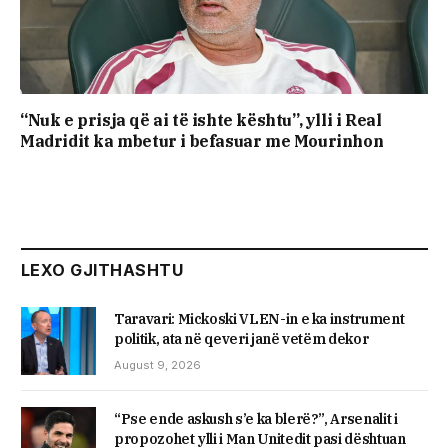
“Nuk e prisja që ai të ishte kështu”, ylli i Real
Madridit ka mbetur i befasuar me Mourinhon
LEXO GJITHASHTU
Taravari: Mickoski VLEN-in e ka instrument
politik, ata në qeveri janë vetëm dekor
August 9, 2026
“Pse ende askush s’e ka blerë?”, Arsenalit i
propozohet ylli i Man Unitedit pasi dështuan