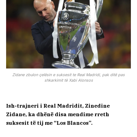
Zidane zbulon çelësin e suksesit te Real Madridi, pak ditë pas
shkarkimit të Xabi Alonsos
Ish-trajneri i Real Madridit, Zinedine
Zidane, ka dhënë disa mendime rreth
suksesit të tij me “Los Blancos”.