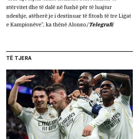
stërvitet dhe të dalë në fushë për të luajtur
ndeshje, atëherë je i destinuar të fitosh të tre Ligat
e Kampionëve”, ka thënë Alonso./
Telegrafi
/
TË TJERA