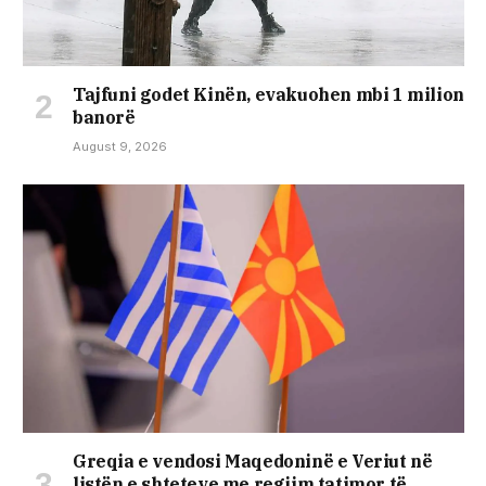
Tajfuni godet Kinën, evakuohen mbi 1 milion
banorë
August 9, 2026
Greqia e vendosi Maqedoninë e Veriut në
listën e shteteve me regjim tatimor të