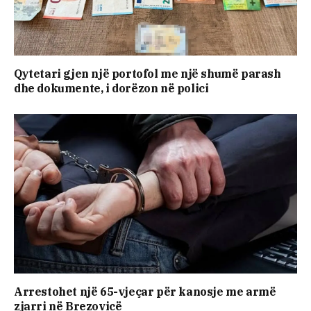
Qytetari gjen një portofol me një shumë parash
dhe dokumente, i dorëzon në polici
Arrestohet një 65-vjeçar për kanosje me armë
zjarri në Brezovicë