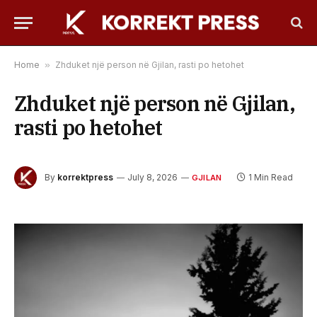
Home
»
Zhduket një person në Gjilan, rasti po hetohet
Zhduket një person në Gjilan,
rasti po hetohet
By
korrektpress
July 8, 2026
1 Min Read
GJILAN