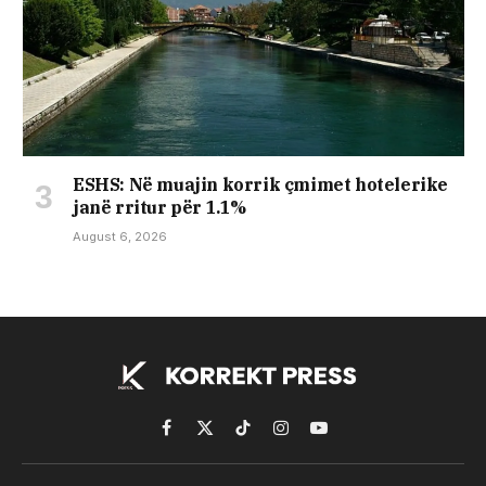
ESHS: Në muajin korrik çmimet hotelerike
janë rritur për 1.1%
August 6, 2026
Facebook
X
TikTok
Instagram
YouTube
(Twitter)