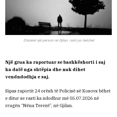
Zhduket një person në Gjilan, rasti po hetohet
Një grua ka raportuar se bashkëshorti i saj
ka dalë nga shtëpia dhe nuk dihet
vendndodhja e saj.
Sipas raportit 24 orësh të Policisë së Kosovs bëhet
e ditur se rasti ka ndodhur më 05.07.2026 në
rrugën “Nëna Terezë”, në Gjilan.