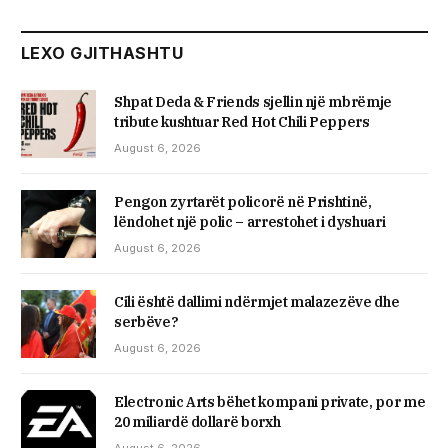
LEXO GJITHASHTU
Shpat Deda & Friends sjellin një mbrëmje
tribute kushtuar Red Hot Chili Peppers
August 6, 2026
Pengon zyrtarët policorë në Prishtinë,
lëndohet një polic – arrestohet i dyshuari
August 6, 2026
Cili është dallimi ndërmjet malazezëve dhe
serbëve?
August 6, 2026
Electronic Arts bëhet kompani private, por me
20 miliardë dollarë borxh