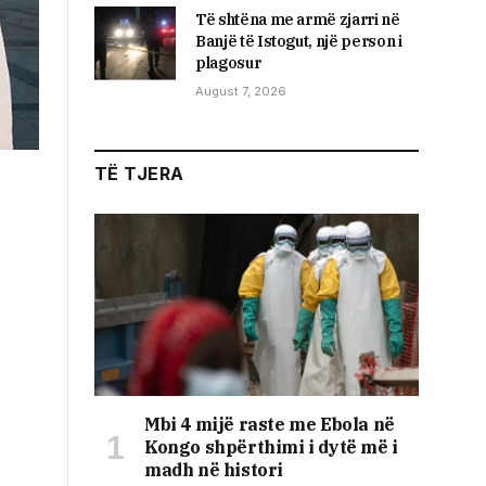
Të shtëna me armë zjarri në
Banjë të Istogut, një person i
plagosur
August 7, 2026
TË TJERA
Mbi 4 mijë raste me Ebola në
Kongo shpërthimi i dytë më i
madh në histori