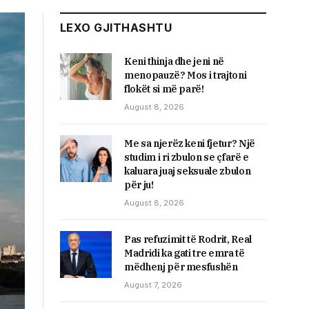
LEXO GJITHASHTU
Keni thinja dhe jeni në
menopauzë? Mos i trajtoni
flokët si më parë!
August 8, 2026
Me sa njerëz keni fjetur? Një
studim i ri zbulon se çfarë e
kaluara juaj seksuale zbulon
për ju!
August 8, 2026
Pas refuzimit të Rodrit, Real
Madridi ka gati tre emra të
mëdhenj për mesfushën
August 7, 2026