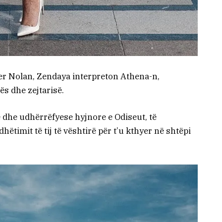
her Nolan, Zendaya interpreton Athena-n,
s dhe zejtarisë.
 dhe udhërrëfyese hyjnore e Odiseut, të
ëtimit të tij të vështirë për t’u kthyer në shtëpi