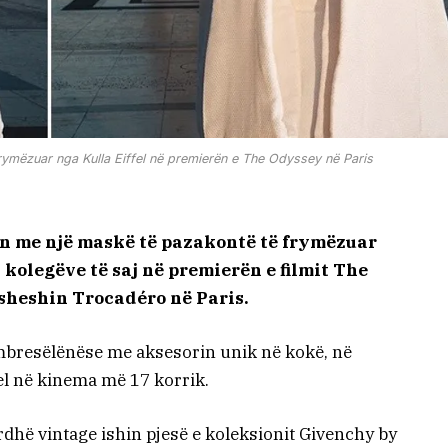
ymëzuar nga Kulla Eiffel në premierën e The Odyssey në Paris
n me një maskë të pazakontë të frymëzuar
 kolegëve të saj në premierën e filmit The
 sheshin Trocadéro në Paris.
e mbresëlënëse me aksesorin unik në kokë, në
 del në kinema më 17 korrik.
ardhë vintage ishin pjesë e koleksionit Givenchy by