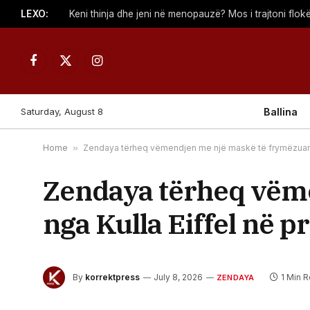
LEXO:
Keni thinja dhe jeni në menopauzë? Mos i trajtoni flokë
Facebook
X
Instagram
(Twitter)
Saturday, August 8
Ballina
Home
»
Zendaya tërheq vëmendjen me një maskë të frymëzuar n
Zendaya tërheq vëm
nga Kulla Eiffel në 
By
korrektpress
July 8, 2026
1 Min 
ZENDAYA