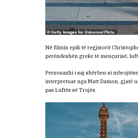
Në filmin epik të regjisorit Christop
perëndeshën greke të mençurisë, luftë
Personazhi i saj shërben si mbrojtëse
interpretuar nga Matt Damon, gjatë udh
pas Luftës së Trojës.