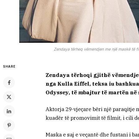
Zendaya tërheq vëmendjen me një maskë të fr
SHARE
Zendaya tërhoqi gjithë vëmendje
nga Kulla Eiffel, teksa iu bashkua
Odyssey, të mbajtur të martën në
Aktorja 29-vjeçare bëri një paraqitj
kuadër të promovimit të filmit, i cili
Maska e saj e veçantë dhe fustani i b