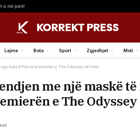
t si më parë!
Lajme
Bota
Sport
Zgjedhjet
Moti
ga Kulla Eiffel në premierën e The Odyssey në Paris
endjen me një maskë të
premierën e The Odyssey 
Read