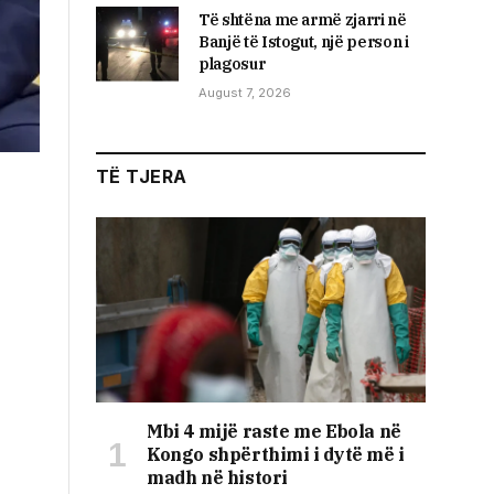
Të shtëna me armë zjarri në
Banjë të Istogut, një person i
plagosur
August 7, 2026
TË TJERA
Mbi 4 mijë raste me Ebola në
Kongo shpërthimi i dytë më i
madh në histori