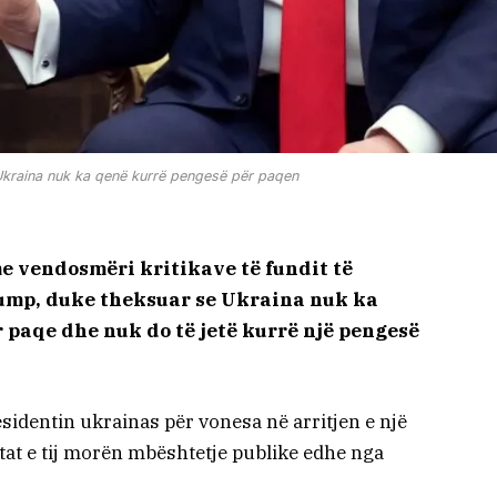
Ukraina nuk ka qenë kurrë pengesë për paqen
e vendosmëri kritikave të fundit të
ump, duke theksuar se Ukraina nuk ka
 paqe dhe nuk do të jetë kurrë një pengesë
dentin ukrainas për vonesa në arritjen e një
tat e tij morën mbështetje publike edhe nga