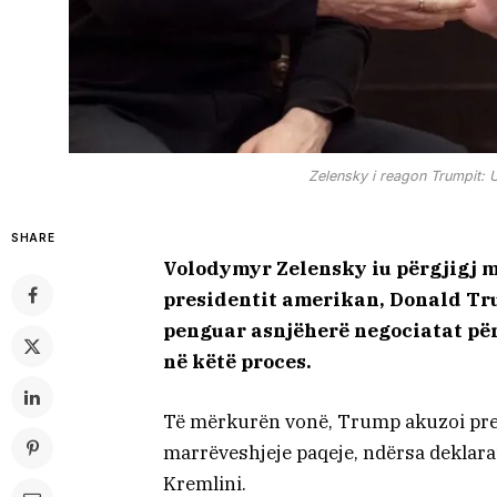
Zelensky i reagon Trumpit: 
SHARE
Volodymyr Zelensky iu përgjigj m
presidentit amerikan, Donald Tr
penguar asnjëherë negociatat për
në këtë proces.
Të mërkurën vonë, Trump akuzoi presi
marrëveshjeje paqeje, ndërsa deklara
Kremlini.