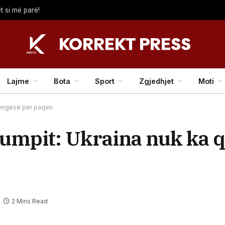
t si më parë!
Lajme
Bota
Sport
Zgjedhjet
Moti
pengesë për paqen
rumpit: Ukraina nuk ka 
2 Mins Read