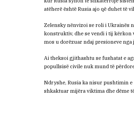
kur Rusia synon të shkatërrojë sistem
atëherë është Rusia ajo që duhet të vih
Zelensky nënvizoi se roli i Ukrainës 
konstruktiv, dhe se vendi i tij kërkon 
mos u dorëzuar ndaj presioneve nga j
Ai theksoi gjithashtu se fushatat e ag
popullsisë civile nuk mund të përdore
Ndryshe, Rusia ka nisur pushtimin e s
shkaktuar mijëra viktima dhe dëme t