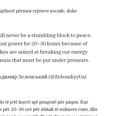
njëherë përmes rrjeteve sociale, duke
ll never be a stumbling block to peace.
out power for 20–30 hours because of
kes are aimed at breaking our energy
ussia that must be put under pressure.
лодимир Зеленський (@ZelenskyyUa)
o të jetë kurrë një pengesë për paqen. Kur
ke për 20–30 orë për shkak të sulmeve ruse, dhe