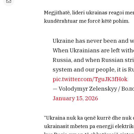
Megjithatë, lideri ukrainas reagoi me
kundërshtuar me forcë këtë pohim.
Ukraine has never been and wi
When Ukrainians are left with
Russia, and when Russian stri
system and our people, it is R
pic.twitter.com/TguJK3fHok
— Volodymyr Zelenskyy / Во
January 15, 2026
“Ukraina nuk ka qenë kurrë dhe nuk d
ukrainasit mbeten pa energji elektri