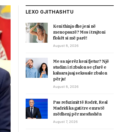
LEXO GJITHASHTU
Keni thinja dhe jeni në
menopauzë? Mos i trajtoni
flokët si më parë!
August 8, 2026
Me sa njerëz keni fjetur? Një
studim i ri zbulon se çfarë e
kaluara juaj seksuale zbulon
për ju!
August 8, 2026
Pas refuzimit të Rodrit, Real
Madridi ka gati tre emra të
mëdhenj për mesfushën
August 7, 2026