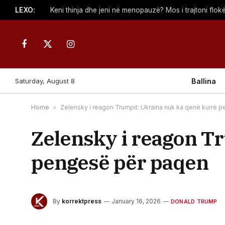
LEXO:
Keni thinja dhe jeni në menopauzë? Mos i trajtoni flokë
Facebook
X
Instagram
(Twitter)
Saturday, August 8
Ballina
Home
»
Zelensky i reagon Trumpit: Ukraina nuk ka qenë kurrë 
Zelensky i reagon T
pengesë për paqen
By
korrektpress
January 16, 2026
DONALD TRUMP