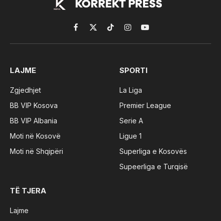
Facebook
X
TikTok
Instagram
YouTube
(Twitter)
LAJME
SPORTI
Zgjedhjet
La Liga
BB VIP Kosova
Premier League
BB VIP Albania
Serie A
Moti në Kosovë
Ligue 1
Moti në Shqipëri
Superliga e Kosovës
Supeerliga e Turqisë
TË TJERA
Lajme