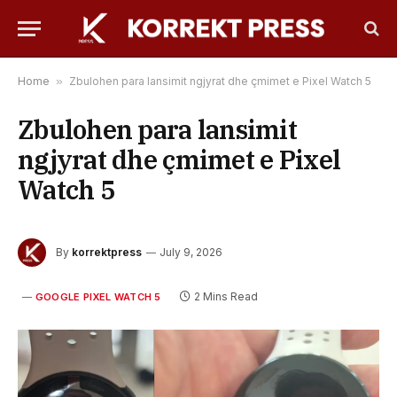
Home
»
Zbulohen para lansimit ngjyrat dhe çmimet e Pixel Watch 5
Zbulohen para lansimit
ngjyrat dhe çmimet e Pixel
Watch 5
By
korrektpress
July 9, 2026
2 Mins Read
GOOGLE PIXEL WATCH 5