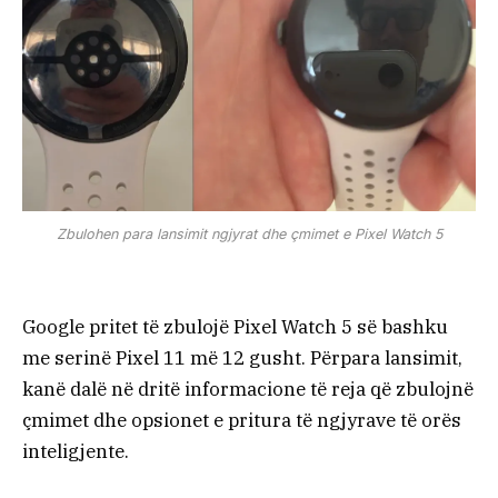
Zbulohen para lansimit ngjyrat dhe çmimet e Pixel Watch 5
Google pritet të zbulojë Pixel Watch 5 së bashku
me serinë Pixel 11 më 12 gusht. Përpara lansimit,
kanë dalë në dritë informacione të reja që zbulojnë
çmimet dhe opsionet e pritura të ngjyrave të orës
inteligjente.