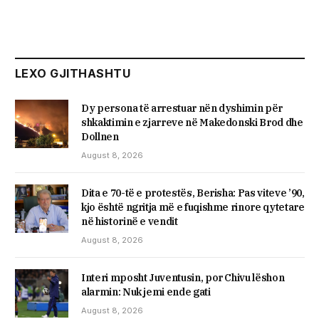
LEXO GJITHASHTU
Dy persona të arrestuar nën dyshimin për
shkaktimin e zjarreve në Makedonski Brod dhe
Dollnen
August 8, 2026
Dita e 70-të e protestës, Berisha: Pas viteve ’90,
kjo është ngritja më e fuqishme rinore qytetare
në historinë e vendit
August 8, 2026
Interi mposht Juventusin, por Chivu lëshon
alarmin: Nuk jemi ende gati
August 8, 2026