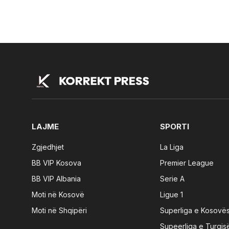
LAJME
SPORTI
Zgjedhjet
La Liga
BB VIP Kosova
Premier League
BB VIP Albania
Serie A
Moti në Kosovë
Ligue 1
Moti në Shqipëri
Superliga e Kosovë
Supeerliga e Turqis