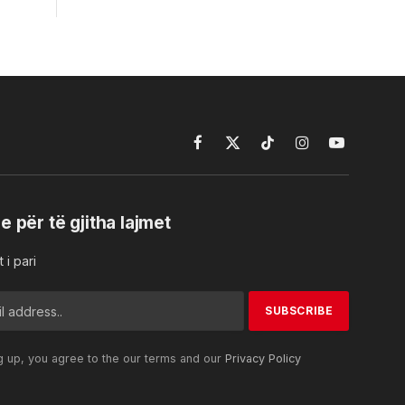
Facebook
X
TikTok
Instagram
YouTube
(Twitter)
e për të gjitha lajmet
 i pari
g up, you agree to the our terms and our
Privacy Policy