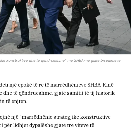
gjike konstruktive dhe të qëndrueshme" me SHBA-në gjatë bisedimeve
deti një epokë të re të marrëdhënieve SHBA-Kinë
 dhe të qëndrueshme, gjatë samitit të tij historik
n të enjten.
jojnë një “marrëdhënie strategjike konstruktive
 për lidhjet dypalëshe gjatë tre viteve të