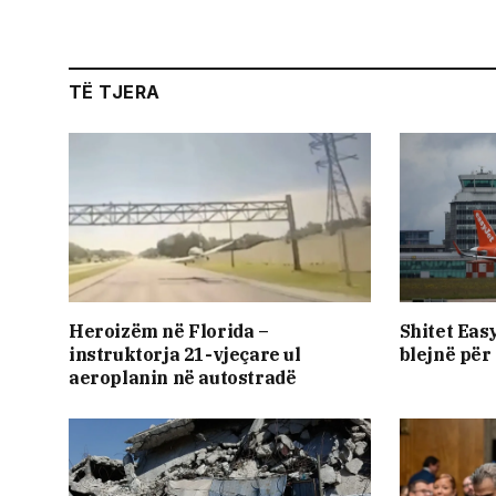
TË TJERA
Heroizëm në Florida –
Shitet Eas
instruktorja 21-vjeçare ul
blejnë për
aeroplanin në autostradë