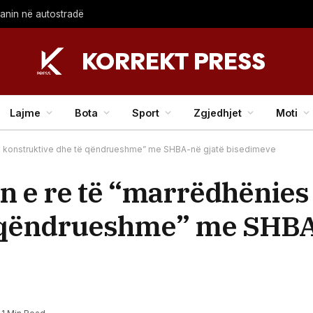
lanin në autostradë
Lajme
Bota
Sport
Zgjedhjet
Moti
ke konstruktive dhe të qëndrueshme” me SHBA-në gjatë bisedimeve
 e re të “marrëdhënies 
ë qëndrueshme” me SHBA