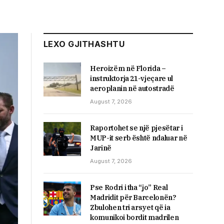
LEXO GJITHASHTU
Heroizëm në Florida –
instruktorja 21-vjeçare ul
aeroplanin në autostradë
August 7, 2026
Raportohet se një pjesëtar i
MUP-it serb është ndaluar në
Jarinë
August 7, 2026
Pse Rodri i tha “jo” Real
Madridit për Barcelonën?
Zbulohen tri arsyet që ia
komunikoi bordit madrilen