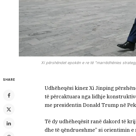
Xi përshëndet epokën e re të "marrëdhënies strate
SHARE
Udhëheqësi kinez Xi Jinping përshën
të përcaktuara nga lidhje konstruktive
me presidentin Donald Trump në Peki
Të dy udhëheqësit ranë dakord të kri
dhe të qëndrueshme” si orientimin e ri