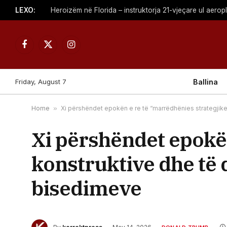
LEXO:
Heroizëm në Florida – instruktorja 21-vjeçare ul aerop
Facebook
X
Instagram
(Twitter)
Friday, August 7
Ballina
Home
»
Xi përshëndet epokën e re të “marrëdhënies strategji
Xi përshëndet epokën
konstruktive dhe t
bisedimeve