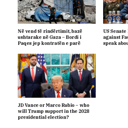
Në vend të rindërtimit, bazë
US Senate
ushtarake në Gaza – Bordi i
against Fau
Paqes jep kontratën e parë
speak abo
JD Vance or Marco Rubio – who
will Trump support in the 2028
presidential election?