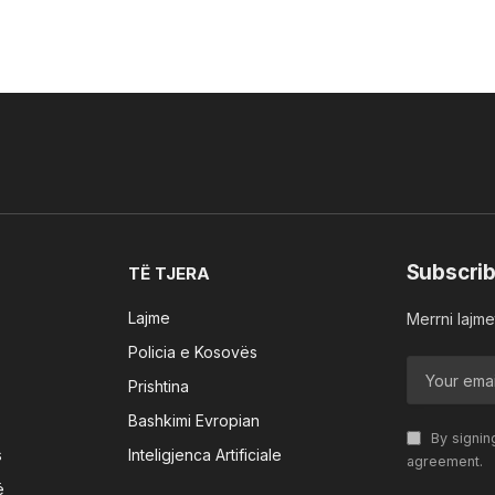
Subscrib
TË TJERA
Lajme
Merrni lajmet
Policia e Kosovës
Prishtina
Bashkimi Evropian
By signin
s
Inteligjenca Artificiale
agreement.
ë