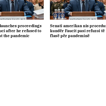
 launches proceedings
Senati amerikan nis procedu
ci after he refused to
kundër Faucit pasi refuzoi të
ut the pandemic
flasë për pandeminë