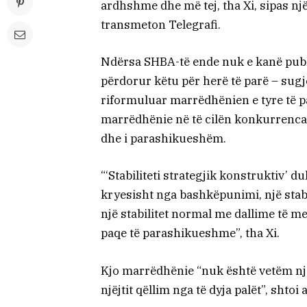
ardhshme dhe më tej, tha Xi, sipas një
transmeton Telegrafi.
Ndërsa SHBA-të ende nuk e kanë publiku
përdorur këtu për herë të parë – sugje
riformuluar marrëdhënien e tyre të p
marrëdhënie në të cilën konkurrenca
dhe i parashikueshëm.
“‘Stabiliteti strategjik konstruktiv’ du
kryesisht nga bashkëpunimi, një stabi
një stabilitet normal me dallime të 
paqe të parashikueshme”, tha Xi.
Kjo marrëdhënie “nuk është vetëm një s
njëjtit qëllim nga të dyja palët”, shtoi a