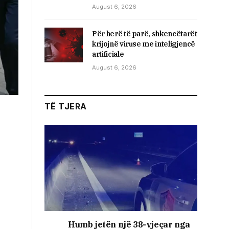
August 6, 2026
Për herë të parë, shkencëtarët
krijojnë viruse me inteligjencë
artificiale
August 6, 2026
TË TJERA
Humb jetën një 38-vjeçar nga