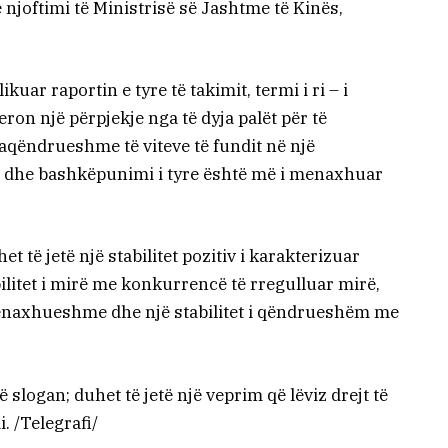
 njoftimi të Ministrisë së Jashtme të Kinës,
ar raportin e tyre të takimit, termi i ri – i
ron një përpjekje nga të dyja palët për të
aqëndrueshme të viteve të fundit në një
 dhe bashkëpunimi i tyre është më i menaxhuar
het të jetë një stabilitet pozitiv i karakterizuar
litet i mirë me konkurrencë të rregulluar mirë,
menaxhueshme dhe një stabilitet i qëndrueshëm me
logan; duhet të jetë një veprim që lëviz drejt të
i. /Telegrafi/