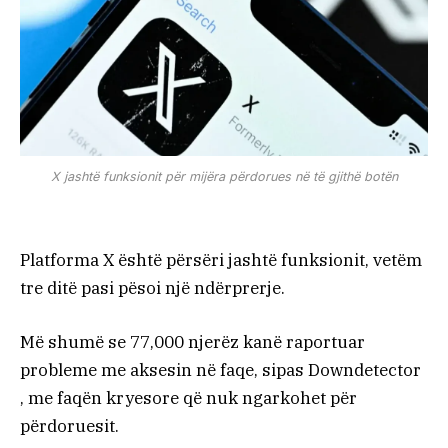
X jashtë funksionit për mijëra përdorues në të gjithë botën
Platforma X është përsëri jashtë funksionit, vetëm
tre ditë pasi pësoi një ndërprerje.
Më shumë se 77,000 njerëz kanë raportuar
probleme me aksesin në faqe, sipas Downdetector
, me faqën kryesore që nuk ngarkohet për
përdoruesit.