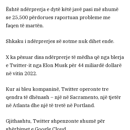
Është ndërprerja e dytë këtë javë pasi më shumë
se 25,500 përdorues raportuan probleme me
faqen të martën.
Shkaku i ndërprerjes së sotme nuk dihet ende.
X ka pësuar disa ndërprerje të mëdha që nga blerja
e Twitter-it nga Elon Musk për 44 miliardë dollarë
në vitin 2022.
Kur ai bleu kompaninë, Twitter operonte tre
qendra të dhënash – një në Sacramento, një tjetër
në Atlanta dhe një të tretë në Portland.
Gjithashtu, Twitter shpenzonte shumë për
shërbimet e Google Cloud.