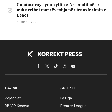
Galatasaray synon yllin e Arsenalit nëse
nuk arrihet marrëveshja për transferimin e
Leaos
August 6, 2026
Facebook
X
TikTok
Instagram
YouTube
(Twitter)
LAJME
SPORTI
Zgjedhjet
La Liga
BB VIP Kosova
Premier League