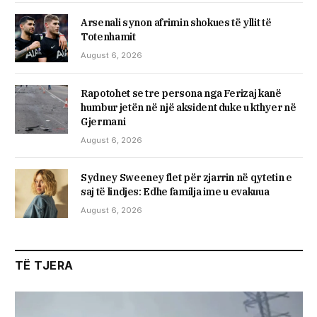
Arsenali synon afrimin shokues të yllit të
Totenhamit
August 6, 2026
Rapotohet se tre persona nga Ferizaj kanë
humbur jetën në një aksident duke u kthyer në
Gjermani
August 6, 2026
Sydney Sweeney flet për zjarrin në qytetin e
saj të lindjes: Edhe familja ime u evakuua
August 6, 2026
TË TJERA