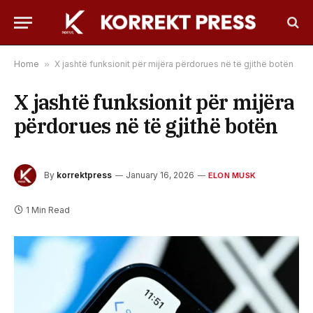
Home
»
X jashtë funksionit për mijëra përdorues në të gjithë botën
X jashtë funksionit për mijëra
përdorues në të gjithë botën
By
korrektpress
January 16, 2026
ELON MUSK
1 Min Read