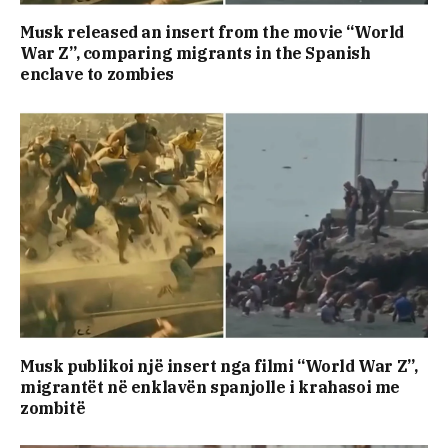
Musk released an insert from the movie “World
War Z”, comparing migrants in the Spanish
enclave to zombies
Musk publikoi një insert nga filmi “World War Z”,
migrantët në enklavën spanjolle i krahasoi me
zombitë