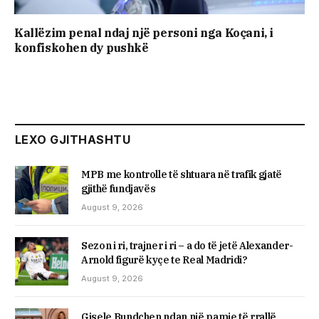
Kallëzim penal ndaj një personi nga Koçani, i
konfiskohen dy pushkë
LEXO GJITHASHTU
MPB me kontrolle të shtuara në trafik gjatë
gjithë fundjavës
August 9, 2026
Sezon i ri, trajner i ri – a do të jetë Alexander-
Arnold figurë kyçe te Real Madridi?
August 9, 2026
Gisele Bundchen ndan një pamje të rrallë