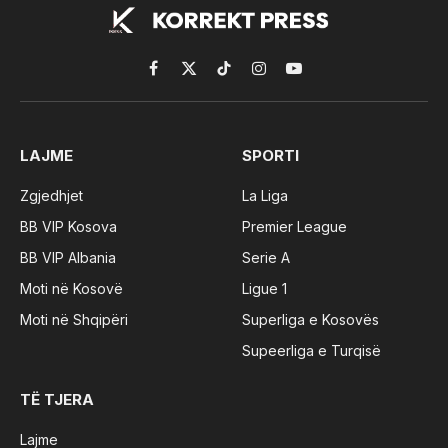
Facebook
X
TikTok
Instagram
YouTube
(Twitter)
LAJME
SPORTI
Zgjedhjet
La Liga
BB VIP Kosova
Premier League
BB VIP Albania
Serie A
Moti në Kosovë
Ligue 1
Moti në Shqipëri
Superliga e Kosovës
Supeerliga e Turqisë
TË TJERA
Lajme