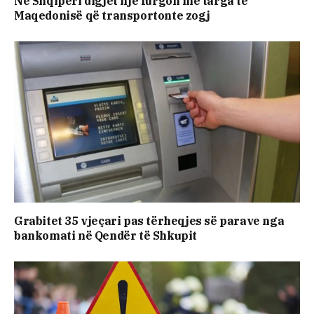
Në Shqipëri digjet një furgon me targa të
Maqedonisë që transportonte zogj
Grabitet 35 vjeçari pas tërheqjes së parave nga
bankomati në Qendër të Shkupit