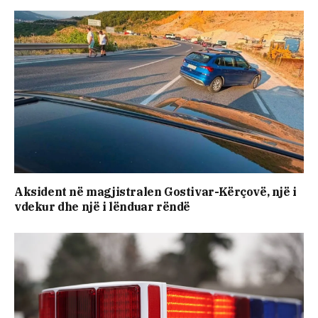
Aksident në magjistralen Gostivar-Kërçovë, një i
vdekur dhe një i lënduar rëndë