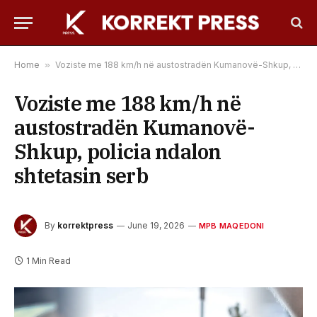
Home
»
Voziste me 188 km/h në austostradën Kumanovë-Shkup, policia ndalon shtetasin serb
Voziste me 188 km/h në
austostradën Kumanovë-
Shkup, policia ndalon
shtetasin serb
By
korrektpress
June 19, 2026
MPB MAQEDONI
1 Min Read