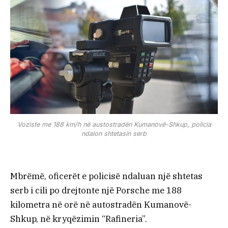
Voziste me 188 km/h në austostradën Kumanovë-Shkup, policia
ndalon shtetasin serb
Mbrëmë, oficerët e policisë ndaluan një shtetas
serb i cili po drejtonte një Porsche me 188
kilometra në orë në autostradën Kumanovë-
Shkup, në kryqëzimin “Rafineria”.