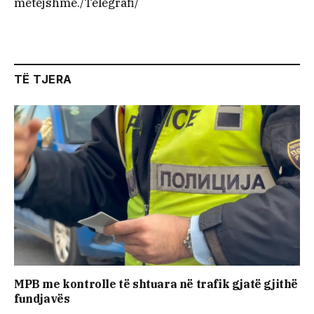
mëtejshme./Telegrafi/
TË TJERA
MPB me kontrolle të shtuara në trafik gjatë gjithë
fundjavës