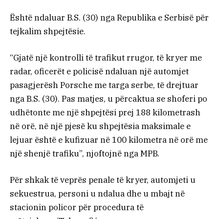
Është ndaluar B.S. (30) nga Republika e Serbisë për
tejkalim shpejtësie.
“Gjatë një kontrolli të trafikut rrugor, të kryer me
radar, oficerët e policisë ndaluan një automjet
pasagjerësh Porsche me targa serbe, të drejtuar
nga B.S. (30). Pas matjes, u përcaktua se shoferi po
udhëtonte me një shpejtësi prej 188 kilometrash
në orë, në një pjesë ku shpejtësia maksimale e
lejuar është e kufizuar në 100 kilometra në orë me
një shenjë trafiku”, njoftojnë nga MPB.
Për shkak të veprës penale të kryer, automjeti u
sekuestrua, personi u ndalua dhe u mbajt në
stacionin policor për procedura të