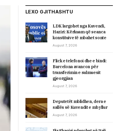
LEXO GJITHASHTU
LDK largohet nga Kuvendi,
Haziri: Kërkuam që seanca
konstituive të mbahet sonte
August 7, 2026
Flick e telefonoi dhe e bindi:
Barcelona avancon për
transferimin e sulmuesit
gjeorgjian
August 7, 2026
Deputetët mblidhen, dera e
sallës së Kuvendit e mbyllur
August 7, 2026
Ilir Shaqiri nderohet në Itali