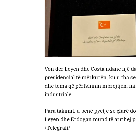
Von der Leyen dhe Costa ndanë një 
presidencial të mërkurën, ku u tha s
dhe tema që përfshinin mbrojtjen, mig
industriale.
Para takimit, u bënë pyetje se çfarë d
Leyen dhe Erdogan mund të arrihej p
/Telegrafi/