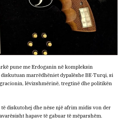
darkë pune me Erdoganin në kompleksin
e diskutuan marrëdhëniet dypalëshe BE-Turqi, si
racionin, lëvizshmërinë, tregtinë dhe politikën
o të diskutohej dhe nëse një afrim midis von der
avarësisht hapave të gabuar të mëparshëm.