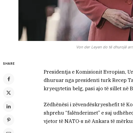
Von der Leyen do të dhurojë a
SHARE
Presidentja e Komisionit Evropian, Ur
dhuruar nga presidenti turk Recep T
kryeqytetin belg, pasi ajo të sillet në 
Zëdhënësi i zëvendëskryeshefit të Kom
shprehu “falënderimet” e saj udhëheq
vjetor të NATO-s në Ankara të mërkur