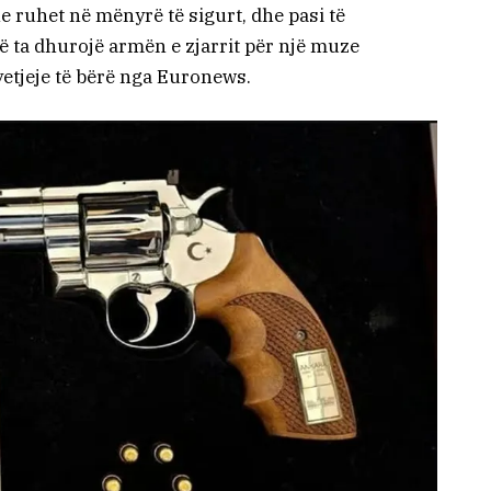
e ruhet në mënyrë të sigurt, dhe pasi të
htë ta dhurojë armën e zjarrit për një muze
pyetjeje të bërë nga Euronews.