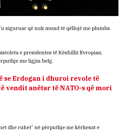
 t’u siguruar që nuk mund të qëllojë me plumba
pistoleta e presidentes të Këshillit Evropian,
rputhje me ligjin belg.
 se Erdogan i dhuroi revole të
 të vendit anëtar të NATO-s që mori
ohet dhe ruhet” në përputhje me kërkesat e