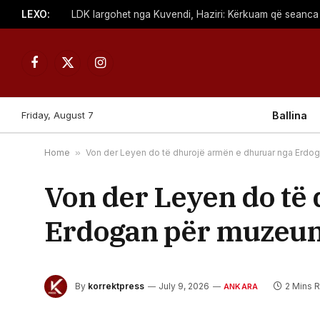
LEXO:
Facebook
X
Instagram
(Twitter)
Friday, August 7
Ballina
Home
»
Von der Leyen do të dhurojë armën e dhuruar nga Erdo
Von der Leyen do të
Erdogan për muzeun
By
korrektpress
July 9, 2026
2 Mins 
ANKARA