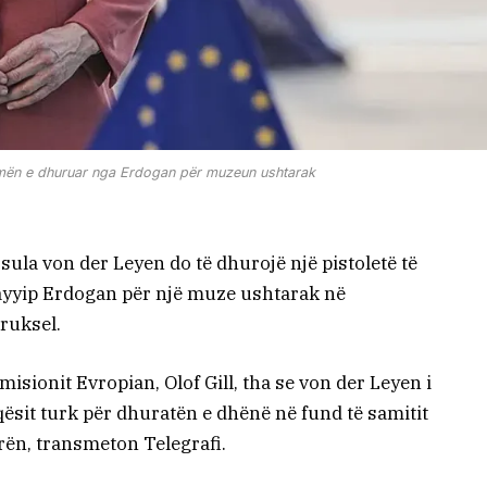
rmën e dhuruar nga Erdogan për muzeun ushtarak
sula von der Leyen do të dhurojë një pistoletë të
ayyip Erdogan për një muze ushtarak në
Bruksel.
isionit Evropian, Olof Gill, tha se von der Leyen i
ësit turk për dhuratën e dhënë në fund të samitit
ën, transmeton Telegrafi.