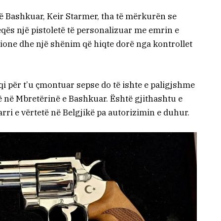
së Bashkuar, Keir Starmer, tha të mërkurën se
qës një pistoletë të personalizuar me emrin e
ione dhe një shënim që hiqte dorë nga kontrollet
qi për t’u çmontuar sepse do të ishte e paligjshme
të në Mbretërinë e Bashkuar. Është gjithashtu e
rri e vërtetë në Belgjikë pa autorizimin e duhur.