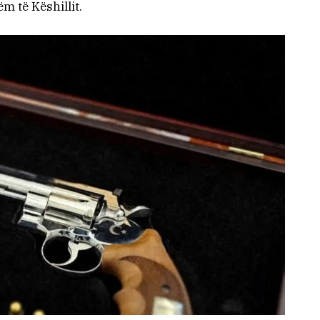
ëm të Këshillit.