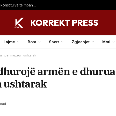
LDK largohet nga Kuvendi, Haziri: Kërkuam që seanca konstituive të mbahet sonte
Lajme
Bota
Sport
Zgjedhjet
Moti
gan për muzeun ushtarak
 dhurojë armën e dhurua
 ushtarak
Read