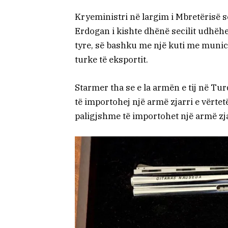
Kryeministri në largim i Mbretërisë 
Erdogan i kishte dhënë secilit udhëhe
tyre, së bashku me një kuti me munic
turke të eksportit.
Starmer tha se e la armën e tij në Tur
të importohej një armë zjarri e vërte
paligjshme të importohet një armë zja