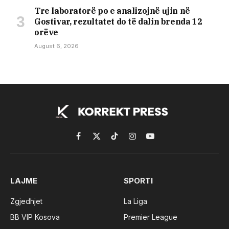
Tre laboratorë po e analizojnë ujin në
Gostivar, rezultatet do të dalin brenda 12
orëve
August 6, 2026
Facebook
X
TikTok
Instagram
YouTube
(Twitter)
LAJME
SPORTI
Zgjedhjet
La Liga
BB VIP Kosova
Premier League