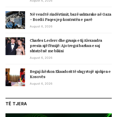
August 6, 2026
Në vend të rindërtimit, bazë ushtarake në Gaza
– Bordi i Paqes jep kontratën e parë
August 6, 2026
Charles Leclerc dhe gruaja e tij Alexandra
presin një fëmijë: Ajo tregoi barkun e saj
shtatzënë me bikini
August 6, 2026
Begaj i kërkon Ekuadorit të shqyrtojë njohjen e
Kosovës
August 6, 2026
TË TJERA