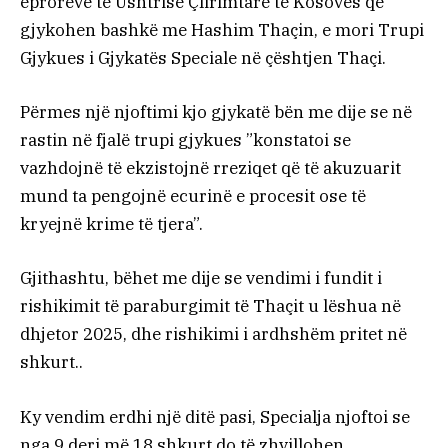
eprorëve të Ushtrisë Çlirimtare të Kosovës që
gjykohen bashkë me Hashim Thaçin, e mori Trupi
Gjykues i Gjykatës Speciale në çështjen Thaçi.
Përmes një njoftimi kjo gjykatë bën me dije se në
rastin në fjalë trupi gjykues ”konstatoi se
vazhdojnë të ekzistojnë rreziqet që të akuzuarit
mund ta pengojnë ecurinë e procesit ose të
kryejnë krime të tjera”.
Gjithashtu, bëhet me dije se vendimi i fundit i
rishikimit të paraburgimit të Thaçit u lëshua në
dhjetor 2025, dhe rishikimi i ardhshëm pritet në
shkurt..
Ky vendim erdhi një ditë pasi, Specialja njoftoi se
nga 9 deri më 18 shkurt do të zhvillohen