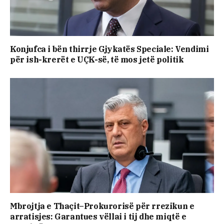
Konjufca i bën thirrje Gjykatës Speciale: Vendimi
për ish-krerët e UÇK-së, të mos jetë politik
​Mbrojtja e Thaçit–Prokurorisë për rrezikun e
arratisjes: Garantues vëllai i tij dhe miqtë e