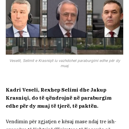
​Veselit, Selimit e Krasniqit iu vazhdohet paraburgimi edhe për dy
muaj
Kadri Veseli, Rexhep Selimi dhe Jakup
Krasniqi, do të qëndrojnë në paraburgim
edhe për dy muaj të tjerë, të paktën.
Vendimin për zgjatjen e kësaj mase ndaj tre ish-