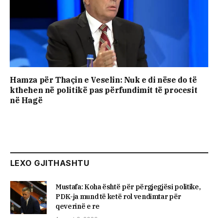
Hamza për Thaçin e Veselin: Nuk e di nëse do të
kthehen në politikë pas përfundimit të procesit
në Hagë
LEXO GJITHASHTU
Mustafa: Koha është për përgjegjësi politike,
PDK-ja mund të ketë rol vendimtar për
qeverinë e re