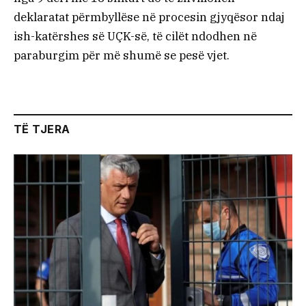
deklaratat përmbyllëse në procesin gjyqësor ndaj
ish-katërshes së UÇK-së, të cilët ndodhen në
paraburgim për më shumë se pesë vjet.
TË TJERA