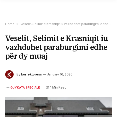
Home
»
​Veselit, Selimit e Krasniqit iu vazhdohet paraburgimi edhe për dy muaj
​Veselit, Selimit e Krasniqit iu
vazhdohet paraburgimi edhe
për dy muaj
By
korrektpress
January 16, 2026
1 Min Read
GJYKATA SPECIALE