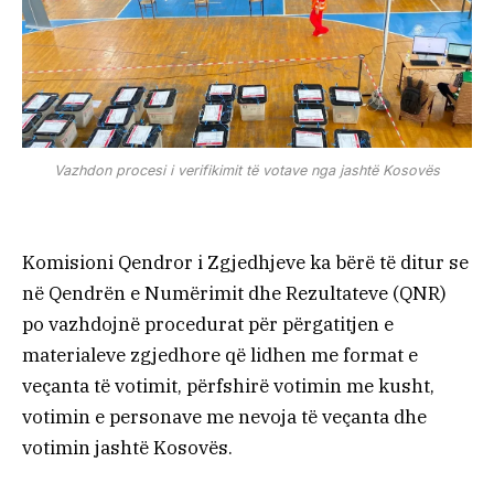
Vazhdon procesi i verifikimit të votave nga jashtë Kosovës
Komisioni Qendror i Zgjedhjeve ka bërë të ditur se
në Qendrën e Numërimit dhe Rezultateve (QNR)
po vazhdojnë procedurat për përgatitjen e
materialeve zgjedhore që lidhen me format e
veçanta të votimit, përfshirë votimin me kusht,
votimin e personave me nevoja të veçanta dhe
votimin jashtë Kosovës.