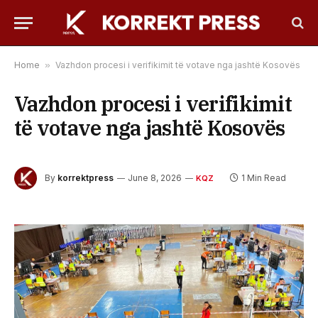
Home
»
Vazhdon procesi i verifikimit të votave nga jashtë Kosovës
Vazhdon procesi i verifikimit
të votave nga jashtë Kosovës
By
korrektpress
June 8, 2026
1 Min Read
KQZ