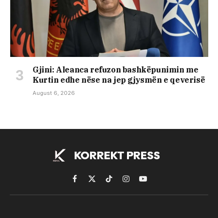
​Gjini: Aleanca refuzon bashkëpunimin me
Kurtin edhe nëse na jep gjysmën e qeverisë
August 6, 2026
Facebook
X
TikTok
Instagram
YouTube
(Twitter)