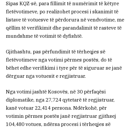
Sipas KQZ-së, para fillimit të numërimit të këtyre
fletëvotimeve, po realizohet procesi i skanimit të
listave të votuesve të përdorura në vendvotime, me
qëllim të verifikimit dhe parandalimit të rasteve të
mundshme të votimit të dyfishtë.
Gjithashtu, pas përfundimit të tërheqjes së
fletëvotimeve nga votimi përmes postës, do të
bëhet edhe verifikimi i tyre për të siguruar se janë
dërguar nga votuesit e regjistruar.
Nga votimi jashtë Kosovës, në 30 përfaqësi
diplomatike, nga 27,724 qytetarë të regjistruar,
kanë votuar 22,414 persona. Ndërkohë, për
votimin përmes postës janë regjistruar gjithsej
104,480 votues, ndërsa procesi i tërheqjes së