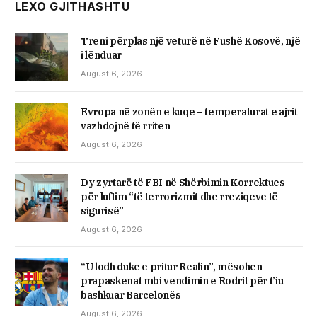
LEXO GJITHASHTU
Treni përplas një veturë në Fushë Kosovë, një
i lënduar
August 6, 2026
Evropa në zonën e kuqe – temperaturat e ajrit
vazhdojnë të rriten
August 6, 2026
Dy zyrtarë të FBI në Shërbimin Korrektues
për luftim “të terrorizmit dhe rreziqeve të
sigurisë”
August 6, 2026
“U lodh duke e pritur Realin”, mësohen
prapaskenat mbi vendimin e Rodrit për t’iu
bashkuar Barcelonës
August 6, 2026