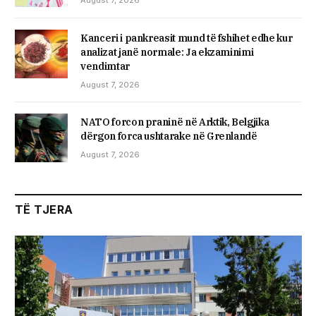
August 7, 2026
Kanceri i pankreasit mund të fshihet edhe kur
analizat janë normale: Ja ekzaminimi
vendimtar
August 7, 2026
NATO forcon praninë në Arktik, Belgjika
dërgon forca ushtarake në Grenlandë
August 7, 2026
TË TJERA