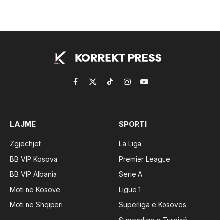
Facebook
X
TikTok
Instagram
YouTube
(Twitter)
LAJME
SPORTI
Zgjedhjet
La Liga
BB VIP Kosova
Premier League
BB VIP Albania
Serie A
Moti në Kosovë
Ligue 1
Moti në Shqipëri
Superliga e Kosovës
Supeerliga e Turqisë