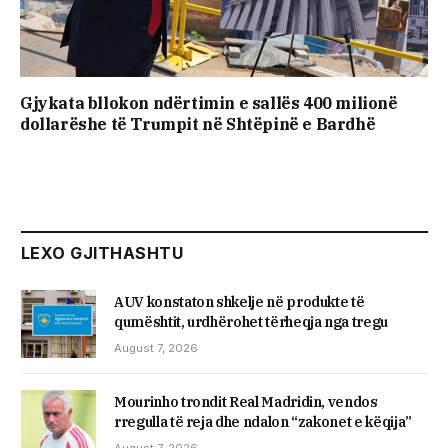
Gjykata bllokon ndërtimin e sallës 400 milionë
dollarëshe të Trumpit në Shtëpinë e Bardhë
LEXO GJITHASHTU
AUV konstaton shkelje në produkte të
qumështit, urdhërohet tërheqja nga tregu
August 7, 2026
Mourinho trondit Real Madridin, vendos
rregulla të reja dhe ndalon “zakonet e këqija”