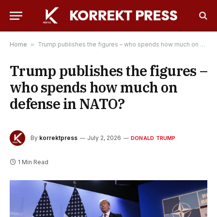
Home
»
Trump publishes the figures – who spends how much on defense in NATO?
Trump publishes the figures –
who spends how much on
defense in NATO?
By
korrektpress
July 2, 2026
DONALD TRUMP
1 Min Read