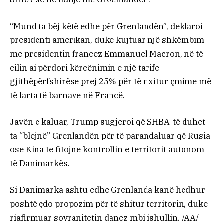
“Mund ta bëj këtë edhe për Grenlandën”, deklaroi
presidenti amerikan, duke kujtuar një shkëmbim
me presidentin francez Emmanuel Macron, në të
cilin ai përdori kërcënimin e një tarife
gjithëpërfshirëse prej 25% për të nxitur çmime më
të larta të barnave në Francë.
Javën e kaluar, Trump sugjeroi që SHBA-të duhet
ta “blejnë” Grenlandën për të parandaluar që Rusia
ose Kina të fitojnë kontrollin e territorit autonom
të Danimarkës.
Si Danimarka ashtu edhe Grenlanda kanë hedhur
poshtë çdo propozim për të shitur territorin, duke
riafirmuar sovranitetin danez mbi ishullin. /AA/