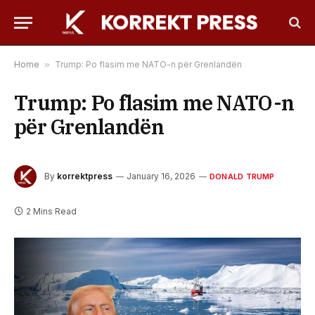
Home
»
Trump: Po flasim me NATO-n për Grenlandën
Trump: Po flasim me NATO-n
për Grenlandën
By
korrektpress
January 16, 2026
DONALD TRUMP
2 Mins Read