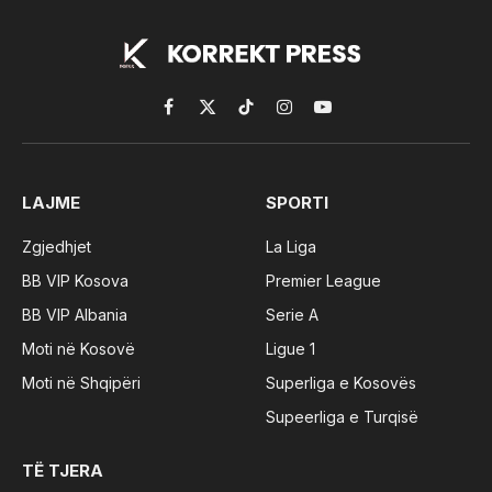
Facebook
X
TikTok
Instagram
YouTube
(Twitter)
LAJME
SPORTI
Zgjedhjet
La Liga
BB VIP Kosova
Premier League
BB VIP Albania
Serie A
Moti në Kosovë
Ligue 1
Moti në Shqipëri
Superliga e Kosovës
Supeerliga e Turqisë
TË TJERA