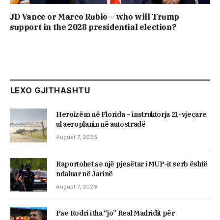
JD Vance or Marco Rubio – who will Trump
support in the 2028 presidential election?
LEXO GJITHASHTU
Heroizëm në Florida – instruktorja 21-vjeçare
ul aeroplanin në autostradë
August 7, 2026
Raportohet se një pjesëtar i MUP-it serb është
ndaluar në Jarinë
August 7, 2026
Pse Rodri i tha “jo” Real Madridit për