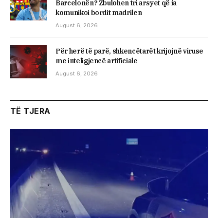
Barcelonën? Zbulohen tri arsyet që ia
komunikoi bordit madrilen
August 6, 2026
Për herë të parë, shkencëtarët krijojnë viruse
me inteligjencë artificiale
August 6, 2026
TË TJERA