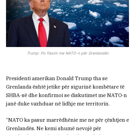
Trump: Po flasim me NATO-n për Grenlandën
Presidenti amerikan Donald Trump tha se
Grenlanda është jetike për sigurinë kombëtare të
SHBA-së dhe konfirmoi se diskutimet me NATO-n
janë duke vazhduar në lidhje me territorin.
“NATO ka pasur marrëdhënie me ne për çështjen e
Grenlandës. Ne kemi shumë nevojë për