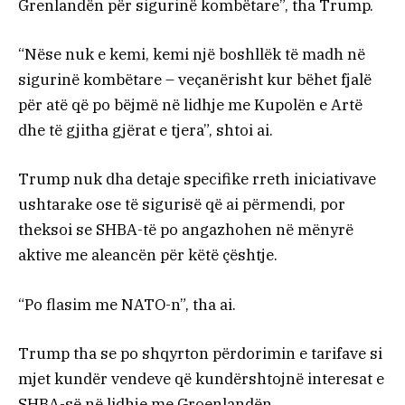
Grenlandën për sigurinë kombëtare”, tha Trump.
“Nëse nuk e kemi, kemi një boshllëk të madh në
sigurinë kombëtare – veçanërisht kur bëhet fjalë
për atë që po bëjmë në lidhje me Kupolën e Artë
dhe të gjitha gjërat e tjera”, shtoi ai.
Trump nuk dha detaje specifike rreth iniciativave
ushtarake ose të sigurisë që ai përmendi, por
theksoi se SHBA-të po angazhohen në mënyrë
aktive me aleancën për këtë çështje.
“Po flasim me NATO-n”, tha ai.
Trump tha se po shqyrton përdorimin e tarifave si
mjet kundër vendeve që kundërshtojnë interesat e
SHBA-së në lidhje me Groenlandën.