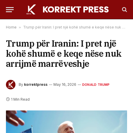
Home
»
Trump për Iranin: I pret një kohë shumë e keqe nëse nuk arrijmë marrëveshje
Trump për Iranin: I pret një
kohë shumë e keqe nëse nuk
arrijmë marrëveshje
By
korrektpress
May 16, 2026
DONALD TRUMP
1 Min Read