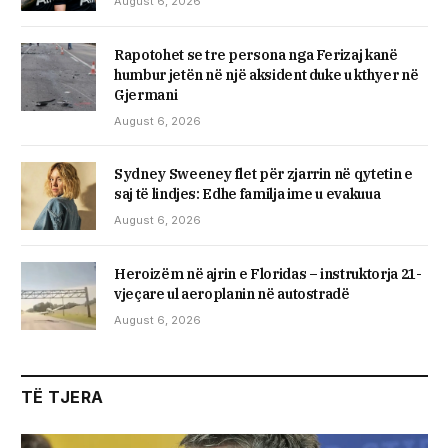
August 6, 2026
Rapotohet se tre persona nga Ferizaj kanë
humbur jetën në një aksident duke u kthyer në
Gjermani
August 6, 2026
Sydney Sweeney flet për zjarrin në qytetin e
saj të lindjes: Edhe familja ime u evakuua
August 6, 2026
Heroizëm në ajrin e Floridas – instruktorja 21-
vjeçare ul aeroplanin në autostradë
August 6, 2026
TË TJERA