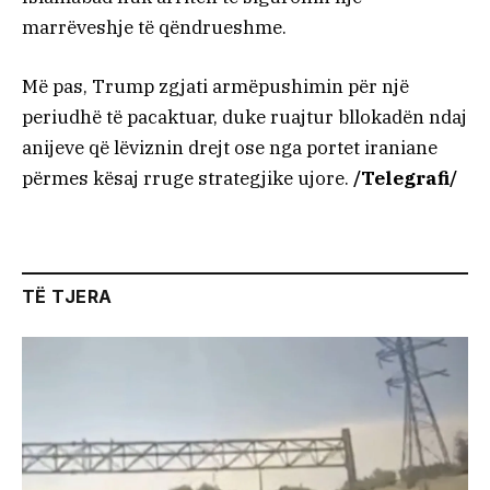
marrëveshje të qëndrueshme.
Më pas, Trump zgjati armëpushimin për një
periudhë të pacaktuar, duke ruajtur bllokadën ndaj
anijeve që lëviznin drejt ose nga portet iraniane
përmes kësaj rruge strategjike ujore.
/Telegrafi/
TË TJERA