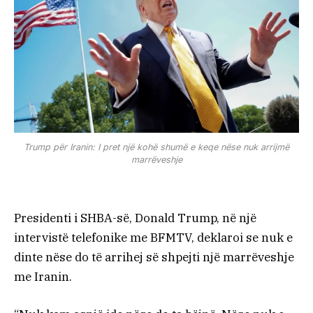
Trump për Iranin: I pret një kohë shumë e keqe nëse nuk arrijmë
marrëveshje
Presidenti i SHBA-së, Donald Trump, në një
intervistë telefonike me BFMTV, deklaroi se nuk e
dinte nëse do të arrihej së shpejti një marrëveshje
me Iranin.