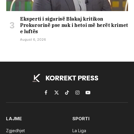
Eksperti i sigurisë Blakaj kritikon
Prokurorinë pse nuk i hetoi më herët krimet
e luftës
August 6, 2026
Facebook
X
TikTok
Instagram
YouTube
(Twitter)
LAJME
SPORTI
Zgjedhjet
La Liga