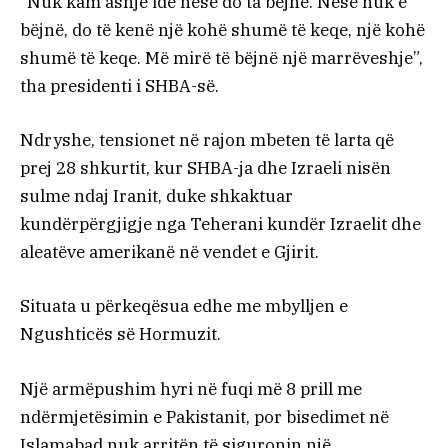
“Nuk kam asnjë ide nëse do ta bëjnë. Nëse nuk e
bëjnë, do të kenë një kohë shumë të keqe, një kohë
shumë të keqe. Më mirë të bëjnë një marrëveshje”,
tha presidenti i SHBA-së.
Ndryshe, tensionet në rajon mbeten të larta që
prej 28 shkurtit, kur SHBA-ja dhe Izraeli nisën
sulme ndaj Iranit, duke shkaktuar
kundërpërgjigje nga Teherani kundër Izraelit dhe
aleatëve amerikanë në vendet e Gjirit.
Situata u përkeqësua edhe me mbylljen e
Ngushticës së Hormuzit.
Një armëpushim hyri në fuqi më 8 prill me
ndërmjetësimin e Pakistanit, por bisedimet në
Islamabad nuk arritën të siguronin një