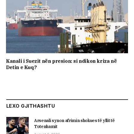
Kanali i Suezit nën presion: si ndikon kriza në
Detin e Kuq?
LEXO GJITHASHTU
Arsenali synon afrimin shokues të yllit të
Totenhamit