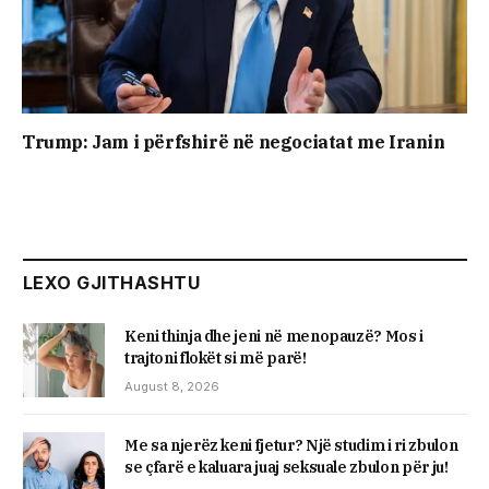
Trump: Jam i përfshirë në negociatat me Iranin
LEXO GJITHASHTU
Keni thinja dhe jeni në menopauzë? Mos i
trajtoni flokët si më parë!
August 8, 2026
Me sa njerëz keni fjetur? Një studim i ri zbulon
se çfarë e kaluara juaj seksuale zbulon për ju!