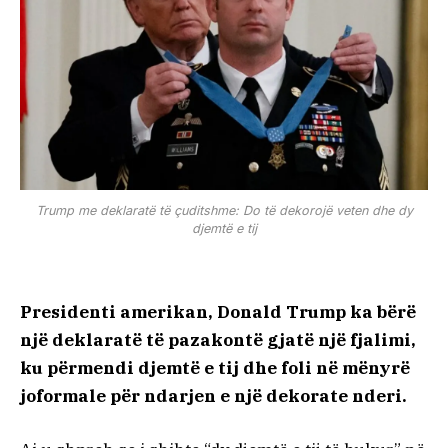
Trump me deklaratë të çuditshme: Do të dekorojë veten dhe dy
djemtë e tij
Presidenti amerikan, Donald Trump ka bërë
një deklaratë të pazakontë gjatë një fjalimi,
ku përmendi djemtë e tij dhe foli në mënyrë
joformale për ndarjen e një dekorate nderi.