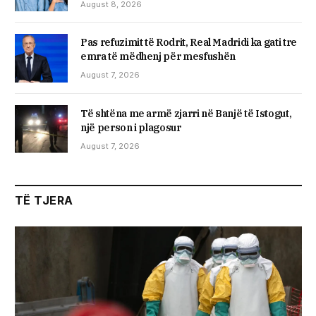
August 8, 2026
Pas refuzimit të Rodrit, Real Madridi ka gati tre
emra të mëdhenj për mesfushën
August 7, 2026
Të shtëna me armë zjarri në Banjë të Istogut,
një person i plagosur
August 7, 2026
TË TJERA