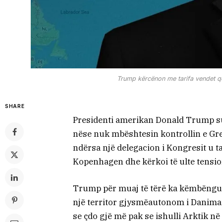
Trump kërcënon me tarifa vendet që
SHARE
Presidenti amerikan Donald Trump su
nëse nuk mbështesin kontrollin e Gr
ndërsa një delegacion i Kongresit u 
Kopenhagen dhe kërkoi të ulte tensio
Trump për muaj të tërë ka këmbëngul
një territor gjysmëautonom i Danimark
se çdo gjë më pak se ishulli Arktik n