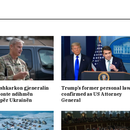
 shkarkon gjeneralin
Trump’s former personal la
nonte ndihmën
confirmed as US Attorney
 për Ukrainën
General