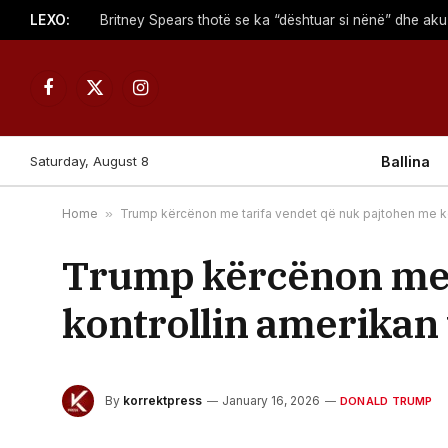
LEXO:
Facebook
X
Instagram
(Twitter)
Saturday, August 8
Ballina
Home
»
Trump kërcënon me tarifa vendet që nuk pajtohen me ko
Trump kërcënon me t
kontrollin amerikan
By
korrektpress
January 16, 2026
DONALD TRUMP