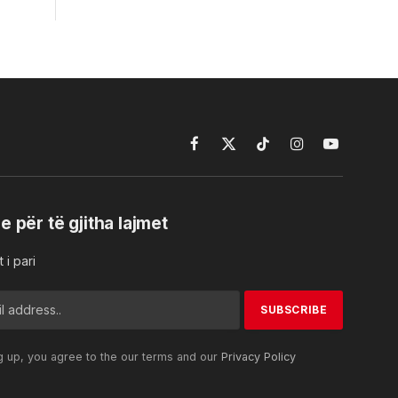
Facebook
X
TikTok
Instagram
YouTube
(Twitter)
e për të gjitha lajmet
 i pari
g up, you agree to the our terms and our
Privacy Policy