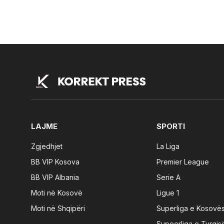
LAJME
SPORTI
Zgjedhjet
La Liga
BB VIP Kosova
Premier League
BB VIP Albania
Serie A
Moti në Kosovë
Ligue 1
Moti në Shqipëri
Superliga e Kosovë
Supeerliga e Turqis