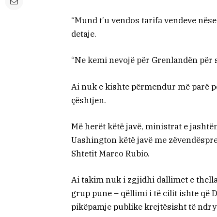
“Mund t’u vendos tarifa vendeve nëse
detaje.
“Ne kemi nevojë për Grenlandën për 
Ai nuk e kishte përmendur më parë për
çështjen.
Më herët këtë javë, ministrat e jash
Uashington këtë javë me zëvendëspre
Shtetit Marco Rubio.
Ai takim nuk i zgjidhi dallimet e thel
grup pune – qëllimi i të cilit ishte 
pikëpamje publike krejtësisht të nd