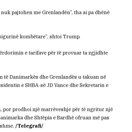
 nuk pajtohen me Grenlandën”, tha ai pa dhënë
sigurinë kombëtare”, shtoi Trump.
dorimin e tarifave për të provuar ta zgjidhte
tëm të Danimarkës dhe Grenlandës u takuan në
sidentin e SHBA-së JD Vance dhe Sekretarin e
la, por prodhoi një marrëveshje për të ngritur një
që Danimarka dhe Shtëpia e Bardhë ofruan më pas
ryshme.
/Telegrafi/