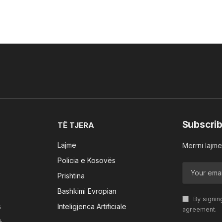
Subscrib
TË TJERA
Lajme
Merrni lajmet
Policia e Kosovës
Prishtina
Bashkimi Evropian
By signin
s
Inteligjenca Artificiale
agreement.
ë