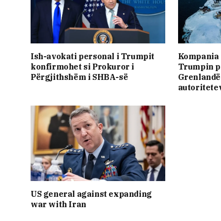
Ish-avokati personal i Trumpit
Kompania e
konfirmohet si Prokuror i
Trumpin pë
Përgjithshëm i SHBA-së
Grenlandë 
autoritete
US general against expanding
war with Iran