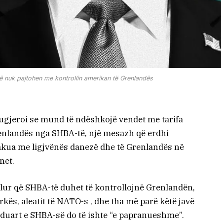
 nuk pajtohen me kontrollin amerikan të Grenlandës
gjeroi se mund të ndëshkojë vendet me tarifa
enlandës nga SHBA-të, një mesazh që erdhi
takua me ligjvënës danezë dhe të Grenlandës në
net.
ur që SHBA-të duhet të kontrollojnë Grenlandën,
ës, aleatit të NATO-s , dhe tha më parë këtë javë
ë duart e SHBA-së do të ishte “e papranueshme”.