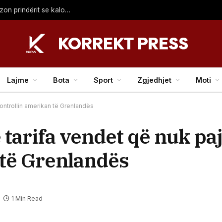
Britney Spears thotë se ka “dështuar si nënë” dhe akuzon prindërit se kalonin kohë fshehurazi me djemtë e saj
Lajme
Bota
Sport
Zgjedhjet
Moti
ntrollin amerikan të Grenlandës
arifa vendet që nuk pa
 të Grenlandës
1 Min Read