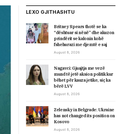
LEXO GJITHASHTU
Britney Spears thotë se ka
“dështuar si nënë” dhe akuzon
prindërit se kalonin kohë
fshehurazi me djemtë e saj
August 8, 2026
Nagavci: Gjuajtja me vezë
mund të jetë aksion politik kur
bëhet për kauza jetike, siç ka
bërë LVV
August 8, 2026
Zelensky in Belgrade: Ukraine
has not changed its position on
Kosovo
August 8, 2026