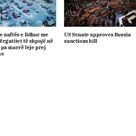
 naftës e lidhur me
US Senate approves Russia
rgatitet të shpojë në
sanctions bill
pa marrë leje prej
ve