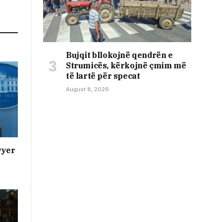
Bujqit bllokojnë qendrën e
Strumicës, kërkojnë çmim më
të lartë për specat
August 8, 2026
wyer