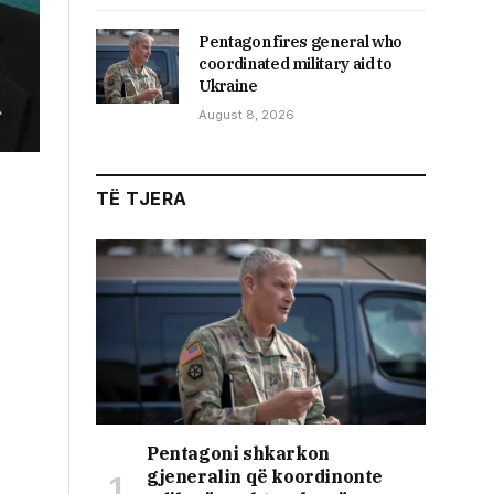
Pentagon fires general who
coordinated military aid to
Ukraine
August 8, 2026
TË TJERA
Pentagoni shkarkon
gjeneralin që koordinonte