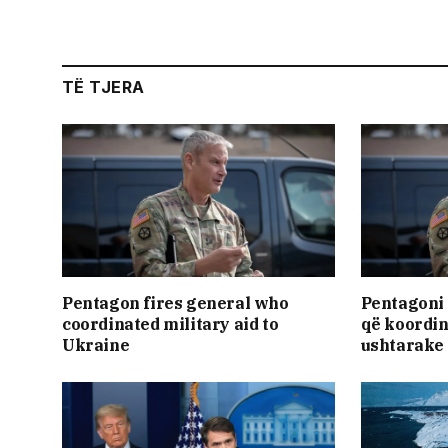
TË TJERA
Pentagon fires general who
Pentagoni
coordinated military aid to
që koordi
Ukraine
ushtarake