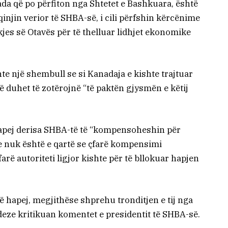
da që po përfiton nga Shtetet e Bashkuara, është
 fqinjin verior të SHBA-së, i cili përfshin kërcënime
ekjes së Otavës për të thelluar lidhjet ekonomike
te një shembull se si Kanadaja e kishte trajtuar
 duhet të zotërojnë “të paktën gjysmën e këtij
 hapej derisa SHBA-të të “kompensoheshin për
e nuk është e qartë se çfarë kompensimi
rë autoriteti ligjor kishte për të bllokuar hapjen
ë hapej, megjithëse shprehu tronditjen e tij nga
deze kritikuan komentet e presidentit të SHBA-së.