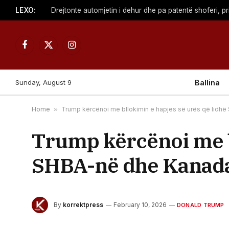
LEXO:
Facebook
X
Instagram
(Twitter)
Sunday, August 9
Ballina
Home
»
Trump kërcënoi me bllokimin e hapjes së urës që lidh
Trump kërcënoi me bl
SHBA-në dhe Kanada
By
korrektpress
February 10, 2026
DONALD TRUMP