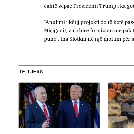
është sepse Presidenti Trump i ka godi
“Anulimi i këtij projekti do të ketë pa
Miçiganit, zinxhirë furnizimi më pak 
pune”, tha Slotkin në një njoftim për s
TË TJERA