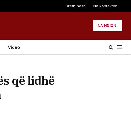
Rreth nesh
Na kontaktoni
NA NDIQNI
Video
s që lidhë
a