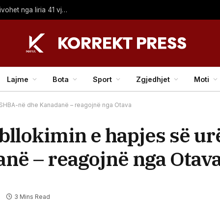
Drejtonte automjetin i dehur dhe pa patentë shoferi, privohet nga liria 41 vjeçari nga Shkupi
Lajme
Bota
Sport
Zgjedhjet
Moti
ë SHBA-në dhe Kanadanë – reagojnë nga Otava
lokimin e hapjes së urë
në – reagojnë nga Otav
3 Mins Read