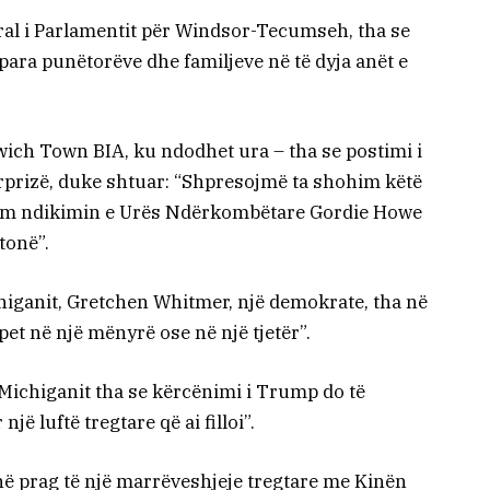
eral i Parlamentit për Windsor-Tecumseh, tha se
para punëtorëve dhe familjeve në të dyja anët e
wich Town BIA, ku ndodhet ura – tha se postimi i
rprizë, duke shtuar: “Shpresojmë ta shohim këtë
hnim ndikimin e Urës Ndërkombëtare Gordie Howe
tonë”.
iganit, Gretchen Whitmer, një demokrate, tha në
pet në një mënyrë ose në një tjetër”.
 Michiganit tha se kërcënimi i Trump do të
ë luftë tregtare që ai filloi”.
në prag të një marrëveshjeje tregtare me Kinën