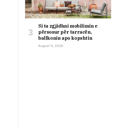
Si ta zgjidhni mobilimin e
përsosur për tarracën,
ballkonin apo kopshtin
August 9, 2026