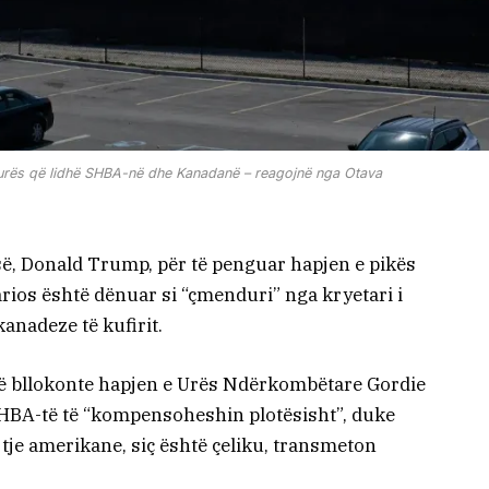
 urës që lidhë SHBA-në dhe Kanadanë – reagojnë nga Otava
ë, Donald Trump, për të penguar hapjen e pikës
arios është dënuar si “çmenduri” nga kryetari i
anadeze të kufirit.
të bllokonte hapjen e Urës Ndërkombëtare Gordie
SHBA-të të “kompensoheshin plotësisht”, duke
tje amerikane, siç është çeliku, transmeton