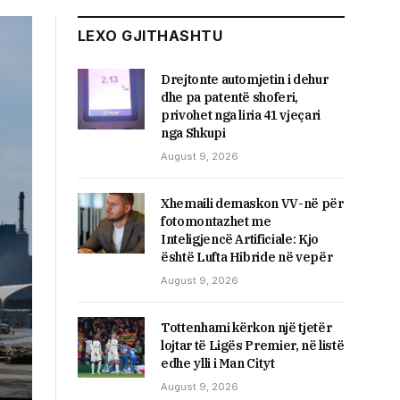
LEXO GJITHASHTU
Drejtonte automjetin i dehur
dhe pa patentë shoferi,
privohet nga liria 41 vjeçari
nga Shkupi
August 9, 2026
Xhemaili demaskon VV-në për
fotomontazhet me
Inteligjencë Artificiale: Kjo
është Lufta Hibride në vepër
August 9, 2026
Tottenhami kërkon një tjetër
lojtar të Ligës Premier, në listë
edhe ylli i Man Cityt
August 9, 2026