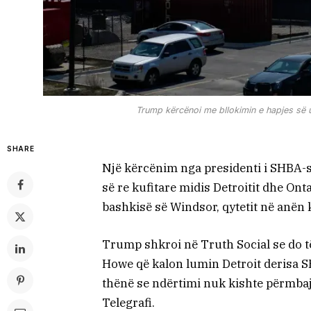
Trump kërcënoi me bllokimin e hapjes së
SHARE
Një kërcënim nga presidenti i SHBA-s
së re kufitare midis Detroitit dhe Ont
bashkisë së Windsor, qytetit në anën k
Trump shkroi në Truth Social se do 
Howe që kalon lumin Detroit derisa 
thënë se ndërtimi nuk kishte përmbaj
Telegrafi.