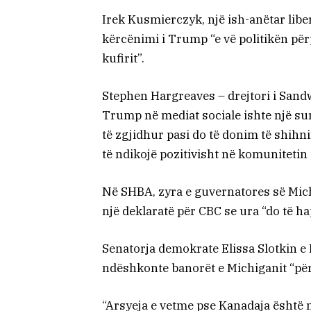
Irek Kusmierczyk, një ish-anëtar lib
kërcënimi i Trump “e vë politikën për
kufirit”.
Stephen Hargreaves – drejtori i Sand
Trump në mediat sociale ishte një su
të zgjidhur pasi do të donim të shi
të ndikojë pozitivisht në komunitetin 
Në SHBA, zyra e guvernatores së Mich
një deklaratë për CBC se ura “do të ha
Senatorja demokrate Elissa Slotkin e
ndëshkonte banorët e Michiganit “për nj
“Arsyeja e vetme pse Kanadaja është 