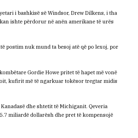
etari i bashkisë së Windsor, Drew Dilkens, i tha
kan ishte përdorur në anën amerikane të urës
atë postim nuk mund ta besoj atë që po lexoj, por
rkombëtare Gordie Howe pritet të hapet më vonë
oit, kufirit më të ngarkuar tokësor tregtar midis
 Kanadasë dhe shtetit të Michiganit. Qeveria
 5.7 miliardë dollarësh dhe pret të kompensojë