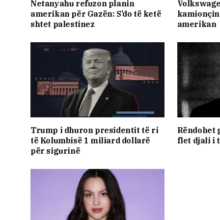
Netanyahu refuzon planin
Volkswage
amerikan për Gazën: S’do të ketë
kamionçin
shtet palestinez
amerikan
Trump i dhuron presidentit të ri
Rëndohet g
të Kolumbisë 1 miliard dollarë
flet djali i t
për sigurinë