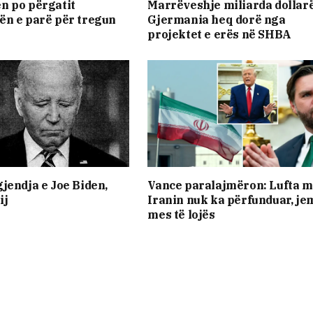
n po përgatit
Marrëveshje miliarda dollar
ën e parë për tregun
Gjermania heq dorë nga
projektet e erës në SHBA
jendja e Joe Biden,
Vance paralajmëron: Lufta 
ij
Iranin nuk ka përfunduar, je
mes të lojës