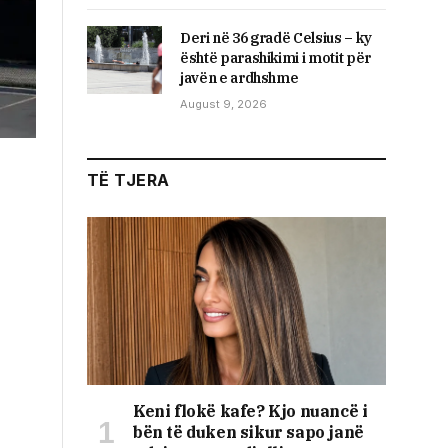
Deri në 36 gradë Celsius – ky
është parashikimi i motit për
javën e ardhshme
August 9, 2026
TË TJERA
Keni flokë kafe? Kjo nuancë i
bën të duken sikur sapo janë