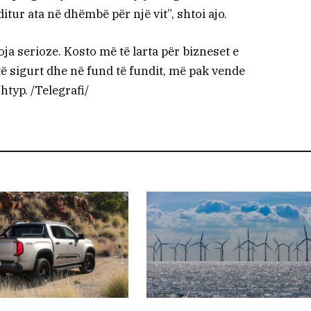
tur ata në dhëmbë për një vit”, shtoi ajo.
soja serioze. Kosto më të larta për bizneset e
të sigurt dhe në fund të fundit, më pak vende
htyp. /Telegrafi/