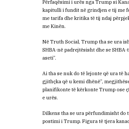
Përfaqësimi i urës nga Trump si Kana
kapitulli i fundit në grindjen e tij me
me tarifa dhe kritika të tij ndaj përpj
me Kinën.
Në Truth Social, Trump tha se ura ish
SHBA-në padrejtësisht dhe se SHBA-të
aseti”.
Ai tha se nuk do të lejonte që ura të
gjithçka që u kemi dhënë”, megjithës
planifikonte të kërkonte Trump ose çfa
e urës.
Dilkens tha se ura përfundimisht do t
postimi i Trump. Figura të tjera kana