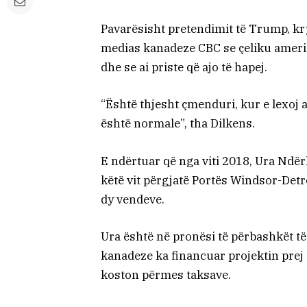
Pavarësisht pretendimit të Trump, kry
medias kanadeze CBC se çeliku ameri
dhe se ai priste që ajo të hapej.
“Është thjesht çmenduri, kur e lexoj 
është normale”, tha Dilkens.
E ndërtuar që nga viti 2018, Ura Ndë
këtë vit përgjatë Portës Windsor-Detr
dy vendeve.
Ura është në pronësi të përbashkët të
kanadeze ka financuar projektin prej
koston përmes taksave.