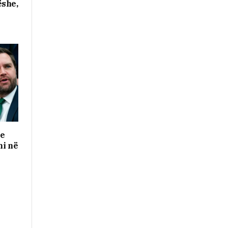
ëshe,
me
mi në