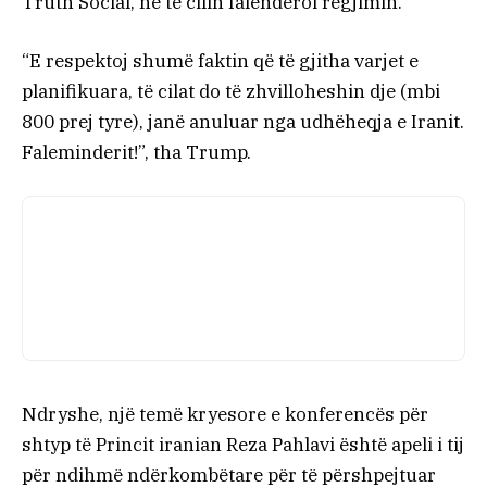
Truth Social, në të cilin falënderoi regjimin.
“E respektoj shumë faktin që të gjitha varjet e
planifikuara, të cilat do të zhvilloheshin dje (mbi
800 prej tyre), janë anuluar nga udhëheqja e Iranit.
Faleminderit!”, tha Trump.
Ndryshe, një temë kryesore e konferencës për
shtyp të Princit iranian Reza Pahlavi është apeli i tij
për ndihmë ndërkombëtare për të përshpejtuar