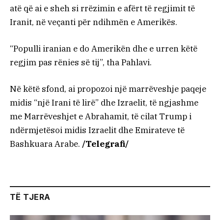
atë që ai e sheh si rrëzimin e afërt të regjimit të
Iranit, në veçanti për ndihmën e Amerikës.
“Populli iranian e do Amerikën dhe e urren këtë
regjim pas rënies së tij”, tha Pahlavi.
Në këtë sfond, ai propozoi një marrëveshje paqeje
midis “një Irani të lirë” dhe Izraelit, të ngjashme
me Marrëveshjet e Abrahamit, të cilat Trump i
ndërmjetësoi midis Izraelit dhe Emirateve të
Bashkuara Arabe.
/Telegrafi/
TË TJERA