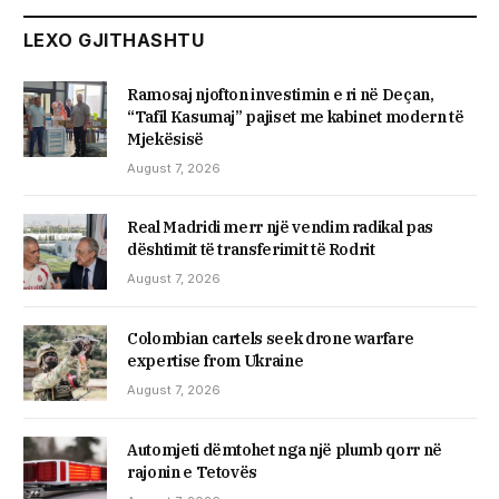
LEXO GJITHASHTU
Ramosaj njofton investimin e ri në Deçan,
“Tafil Kasumaj” pajiset me kabinet modern të
Mjekësisë
August 7, 2026
Real Madridi merr një vendim radikal pas
dështimit të transferimit të Rodrit
August 7, 2026
Colombian cartels seek drone warfare
expertise from Ukraine
August 7, 2026
Automjeti dëmtohet nga një plumb qorr në
rajonin e Tetovës