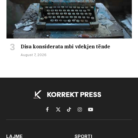
Disa konsiderata mbi vdekjen tënde
August 7, 2026
Facebook
X
TikTok
Instagram
YouTube
(Twitter)
LAJME
SPORTI