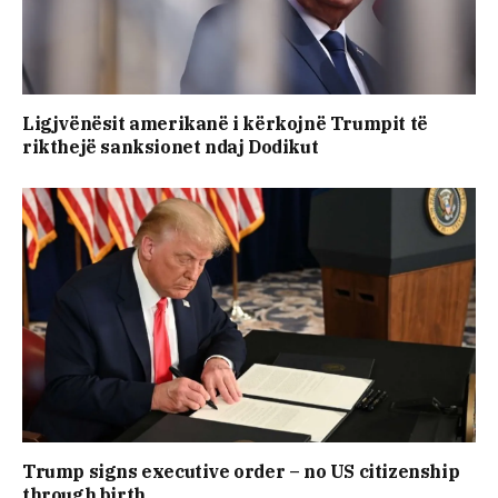
Ligjvënësit amerikanë i kërkojnë Trumpit të
rikthejë sanksionet ndaj Dodikut
Trump signs executive order – no US citizenship
through birth