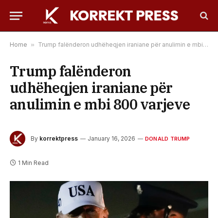
Home
»
Trump falënderon udhëheqjen iraniane për anulimin e mbi 800 varjeve
Trump falënderon
udhëheqjen iraniane për
anulimin e mbi 800 varjeve
By
korrektpress
January 16, 2026
DONALD TRUMP
1 Min Read