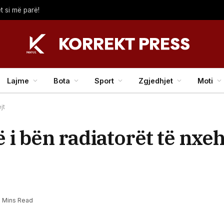
t si më parë!
Lajme
Bota
Sport
Zgjedhjet
Moti
jt
 i bën radiatorët të nx
2 Mins Read