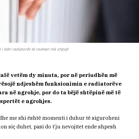
 i bën radiatorët të nxehen më shpejt
 fjalë vetëm dy minuta, por në periudhën më
irësojë ndjeshëm funksionimin e radiatorëve
para në ngrohje, por do ta bëjë shtëpinë më të
pertët e ngrohjes.
ë dhe me shi është momenti i duhur të siguroheni
on siç duhet, pasi do t’ju nevojitet ende shpesh