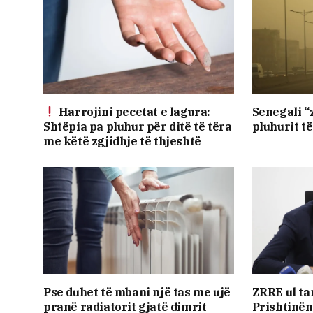
Harrojini pecetat e lagura:
Senegali “
Shtëpia pa pluhur për ditë të tëra
pluhurit t
me këtë zgjidhje të thjeshtë
Pse duhet të mbani një tas me ujë
ZRRE ul ta
pranë radiatorit gjatë dimrit
Prishtinë