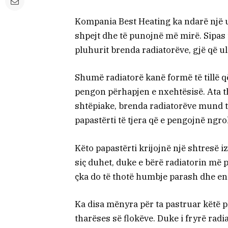
Kompania Best Heating ka ndarë një u
shpejt dhe të punojnë më mirë. Sipas
pluhurit brenda radiatorëve, gjë që ul
Shumë radiatorë kanë formë të tillë q
pengon përhapjen e nxehtësisë. Ata t
shtëpiake, brenda radiatorëve mund
papastërti të tjera që e pengojnë ngro
Këto papastërti krijojnë një shtresë 
siç duhet, duke e bërë radiatorin më 
çka do të thotë humbje parash dhe en
Ka disa mënyra për ta pastruar këtë p
tharëses së flokëve. Duke i fryrë rad