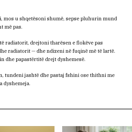
ri, mos u shqetësoni shumë, sepse pluhurin mund
nt më pas.
ë radiatorit, drejtoni tharësen e flokëve pas
he radiatorit — dhe ndizeni në fuqinë më të lartë.
urin dhe papastërtitë drejt dyshemesë.
n, tundeni jashtë dhe pastaj fshini ose thithni me
ga dyshemeja.