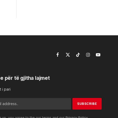
ë
Facebook
X
TikTok
Instagram
YouTube
(Twitter)
e për të gjitha lajmet
 i pari
g up, you agree to the our terms and our
Privacy Policy