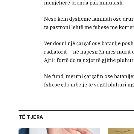
menjëherë brenda pak minutash.
Nëse keni dysheme laminati ose dru
ta pastroni lehtë me fshesë me korre
Vendosni një çarçaf ose batanije posht
radiatorit — në hapësirën mes murit d
Ajri i fortë do ta nxjerrë gjithë pluh
Në fund, merrni çarçafin ose batanije
fshesë çdo mbetje të vogël pluhuri n
TË TJERA