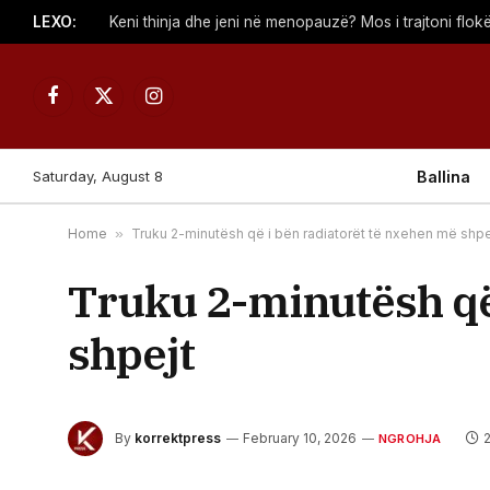
LEXO:
Keni thinja dhe jeni në menopauzë? Mos i trajtoni flokë
Facebook
X
Instagram
(Twitter)
Saturday, August 8
Ballina
Home
»
Truku 2-minutësh që i bën radiatorët të nxehen më shpe
Truku 2-minutësh që
shpejt
By
korrektpress
February 10, 2026
NGROHJA