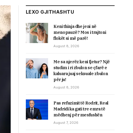
LEXO GJITHASHTU
Keni thinja dhe jeni në
menopauzë? Mos i trajtoni
flokët si më parë!
August 8, 2026
Me sa njerëz keni fjetur? Një
studim i ri zbulon se çfarë e
kaluara juaj seksuale zbulon
për ju!
August 8, 2026
Pas refuzimit të Rodrit, Real
Madridi ka gati tre emra të
mëdhenj për mesfushën
August 7, 2026