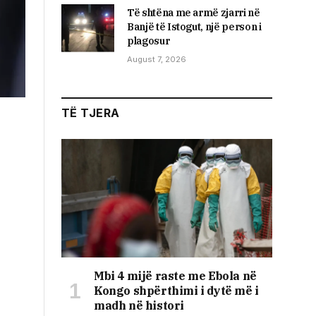
Të shtëna me armë zjarri në
Banjë të Istogut, një person i
plagosur
August 7, 2026
TË TJERA
Mbi 4 mijë raste me Ebola në
Kongo shpërthimi i dytë më i
madh në histori