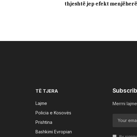
thjeshtë jep efekt menjëher
Subscrib
TË TJERA
Lajme
Merrni lajmet
Policia e Kosovës
Prishtina
Bashkimi Evropian
By signin