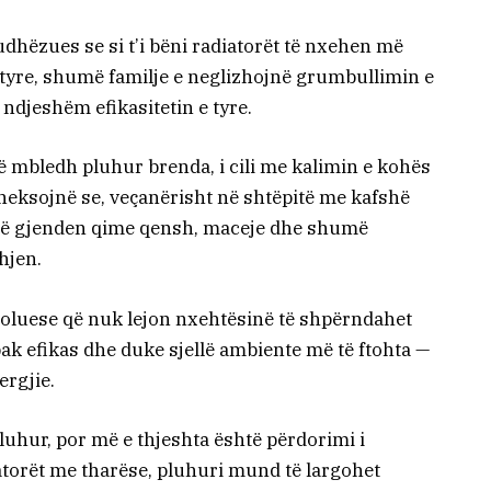
dhëzues se si t’i bëni radiatorët të nxehen më
 tyre, shumë familje e neglizhojnë grumbullimin e
 ndjeshëm efikasitetin e tyre.
ë mbledh pluhur brenda, i cili me kalimin e kohës
heksojnë se, veçanërisht në shtëpitë me kafshë
 të gjenden qime qensh, maceje dhe shumë
hjen.
izoluese që nuk lejon nxehtësinë të shpërndahet
pak efikas dhe duke sjellë ambiente më të ftohta —
ergjie.
luhur, por më e thjeshta është përdorimi i
iatorët me tharëse, pluhuri mund të largohet