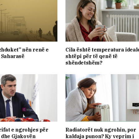
zhduket” nën renë e
Cila është temperatura ideal
ë Saharasë
shtëpi për të qenë të
shëndetshëm?
rifat e ngrohjes për
Radiatorët nuk ngrohin, por
n dhe Gjakovën
kaldaja punon? Ky veprim i