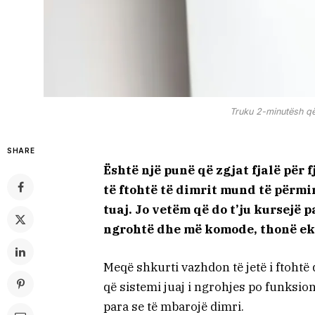
Truku 2-minutësh që
SHARE
Është një punë që zgjat fjalë për
të ftohtë të dimrit mund të përm
tuaj. Jo vetëm që do t’ju kursejë 
ngrohtë dhe më komode, thonë eks
Meqë shkurti vazhdon të jetë i ftoht
që sistemi juaj i ngrohjes po funksion
para se të mbarojë dimri.