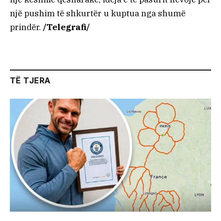
një pushim të shkurtër u kuptua nga shumë
prindër.
/Telegrafi/
TË TJERA