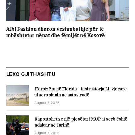
Albi Fashion dhuron veshmbathje për të
mbështetur nënat dhe fëmijët në Kosovë
LEXO GJITHASHTU
Heroizëm në Florida – instruktorja 21-vjeçare
ul aeroplanin në autostradë
August 7, 2026
Raportohet se një pjesëtar i MUP-it serb është
ndaluar në Jarinë
August 7, 2026