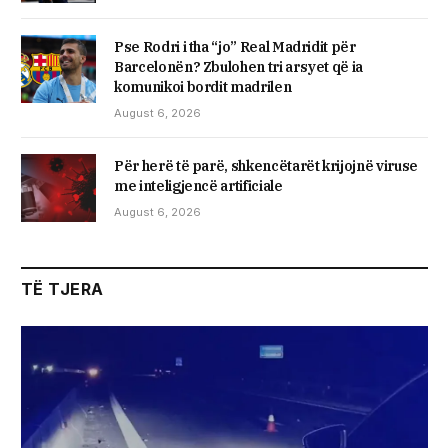
Pse Rodri i tha “jo” Real Madridit për
Barcelonën? Zbulohen tri arsyet që ia
komunikoi bordit madrilen
August 6, 2026
Për herë të parë, shkencëtarët krijojnë viruse
me inteligjencë artificiale
August 6, 2026
TË TJERA