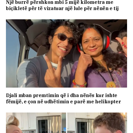
Një burrë përshkon mbi 5 mijë kilometra me
biçikletë për të vizatuar një lule për nënën e tij
Djali mban premtimin që i dha nënës kur ishte
fëmijë, e çon në udhëtimin e parë me helikopter