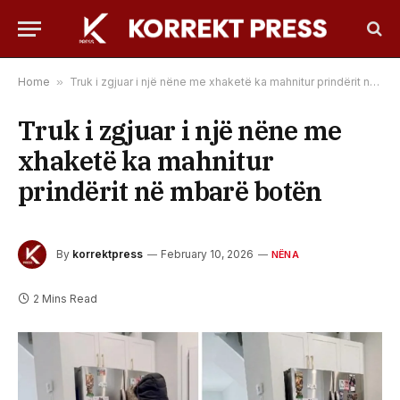
Home
»
Truk i zgjuar i një nëne me xhaketë ka mahnitur prindërit në mbarë botën
Truk i zgjuar i një nëne me
xhaketë ka mahnitur
prindërit në mbarë botën
By
korrektpress
February 10, 2026
NËNA
2 Mins Read