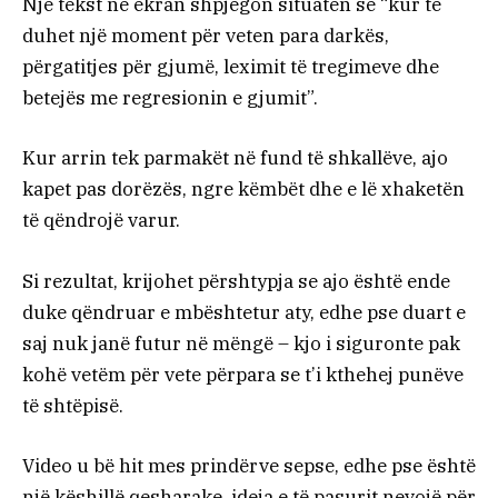
Një tekst në ekran shpjegon situatën se “kur të
duhet një moment për veten para darkës,
përgatitjes për gjumë, leximit të tregimeve dhe
betejës me regresionin e gjumit”.
Kur arrin tek parmakët në fund të shkallëve, ajo
kapet pas dorëzës, ngre këmbët dhe e lë xhaketën
të qëndrojë varur.
Si rezultat, krijohet përshtypja se ajo është ende
duke qëndruar e mbështetur aty, edhe pse duart e
saj nuk janë futur në mëngë – kjo i siguronte pak
kohë vetëm për vete përpara se t’i kthehej punëve
të shtëpisë.
Video u bë hit mes prindërve sepse, edhe pse është
një këshillë qesharake, ideja e të pasurit nevojë për