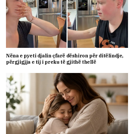
Nëna e pyeti djalin çfarë dëshiron për ditëlindje,
përgjigjja e tij i preku të gjithë thellë