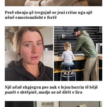
Pesë shenja që tregojnë se jeni rritur nga një
nënë emocionalisht e fortë
Një nënë shpjegon pse nuk e lejon burrin të bëjë
punët e shtëpisë, madje as në ditët e lira