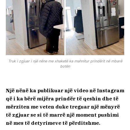
Truk i zgjuar i një nëne me xhaketë ka mahnitur prindërit në mbarë
botën
Një nënë ka publikuar një video në Instagram
që i ka bërë mijëra prindër të qeshin dhe të
mërziten me veten duke treguar një mënyrë
të zgjuar se si të marrë një moment pushimi
në mes të detyrimeve të përditshme.