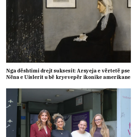
Nga dështimi drejt suksesit: Arsyeja e vërtetë pse
Nëna e Uislerit u bë kryevepër ikonike amerikane