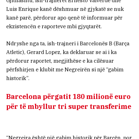
Gjithashtu, ish-trajnerët Ernesto Valverde dhe
Luis Enrique kanë dëshmuar në gjykatë se nuk
kanë parë, përdorur apo qenë të informuar për
ekzistencën e raporteve mbi gjyqtarët.
Ndryshe nga ta, ish-trajneri i Barcelonës B (Barça
Atletic), Gerard Lopez, ka deklaruar se ai i ka
përdorur raportet, megjithëse e ka cilësuar
përfshirjen e klubit me Negreirën si një “gabim
historik”.
Barcelona përgatit 180 milionë euro
për të mbyllur tri super transferime
“Negreira është një gabim historik për Barçën, por