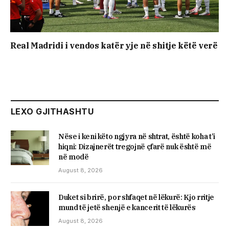
Real Madridi i vendos katër yje në shitje këtë verë
LEXO GJITHASHTU
Nëse i keni këto ngjyra në shtrat, është koha t’i
hiqni: Dizajnerët tregojnë çfarë nuk është më
në modë
August 8, 2026
Duket si brirë, por shfaqet në lëkurë: Kjo rritje
mund të jetë shenjë e kancerit të lëkurës
August 8, 2026