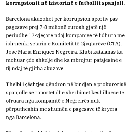
korrupsionit në historinë e futbollit spanjoll.
Barcelona akuzohet për korrupsion sportiv pas
pagesave prej 7-8 milionë eurosh gjatë një
periudhe 17-vjeçare ndaj kompanive të lidhura me
ish-nënkryetarin e Komitetit të Gjyqtarëve (CTA),
Jose Maria Enriquez Negreira. Klubi katalanas ka
mohuar çdo shkelje dhe ka mbrojtur pafajësinë e
tij ndaj të gjitha akuzave.
Thelbi i çështjes qëndron në bindjen e prokurorisë
spanjolle se raportet dhe shërbimet këshilluese të
ofruara nga kompanitë e Negreirës nuk
përputheshin me shumën e pagesave të kryera
nga Barcelona.