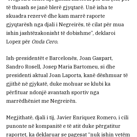
të thuash se janë blerë gjyqtarë. Unë isha te
skuadra rezervë dhe kam marrë raporte
gjyqtarësh nga djali i Negreirës, të cilat për mua
ishin jashtëzakonisht të dobishme”, deklaroi
Lopez për
Onda Cero.
Ish-presidentët e Barcelonës, Joan Gaspart,
Sandro Rosell, Josep Maria Bartomeu, si dhe
presidenti aktual Joan Laporta, kanë dëshmuar të
gjithë në gjykatë, duke mohuar se klubi ka
përfituar ndonjë avantazh sportiv nga
marrëdhëniet me Negreirën.
Megjithatë, djali i tij, Javier Enriquez Romero, i cili
punonte në kompanitë e të atit duke përgatitur
raportet, ka deklaruar se pagesat “nuk ishin vetëm