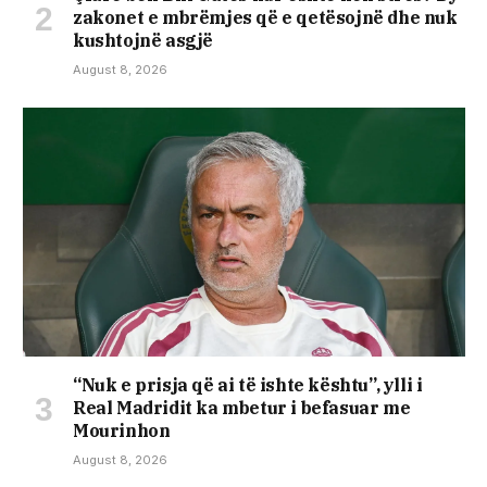
zakonet e mbrëmjes që e qetësojnë dhe nuk
kushtojnë asgjë
August 8, 2026
“Nuk e prisja që ai të ishte kështu”, ylli i
Real Madridit ka mbetur i befasuar me
Mourinhon
August 8, 2026