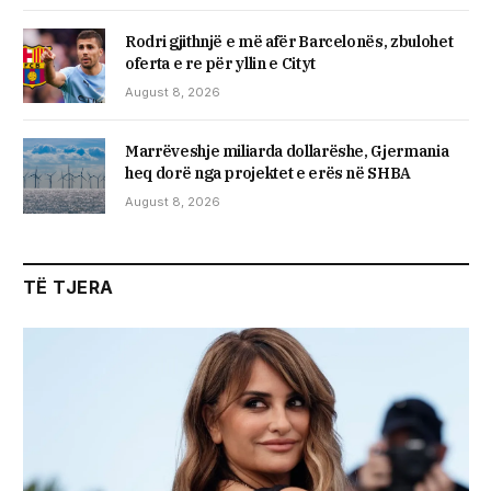
Rodri gjithnjë e më afër Barcelonës, zbulohet
oferta e re për yllin e Cityt
August 8, 2026
Marrëveshje miliarda dollarëshe, Gjermania
heq dorë nga projektet e erës në SHBA
August 8, 2026
TË TJERA