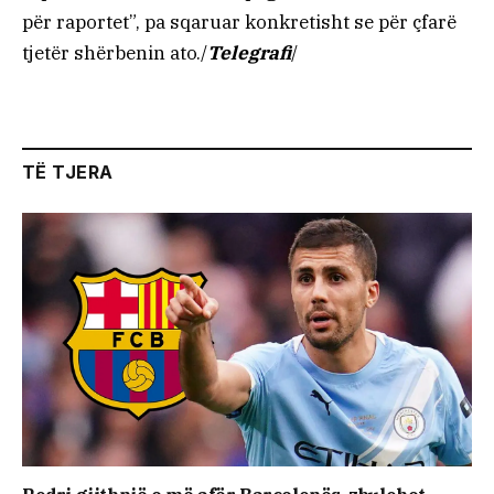
për raportet”, pa sqaruar konkretisht se për çfarë
tjetër shërbenin ato./
Telegrafi
/
TË TJERA