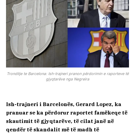
Tronditje te Barcelona: Ish-trajneri pranon përdorimin e raporteve të
gjyqtarëve nga Negreira
Ish-trajneri i Barcelonës, Gerard Lopez, ka
pranuar se ka përdorur raportet famëkeqe të
skautimit të gjyqtarëve, të cilat janë në
qendër të skandalit më të madh të