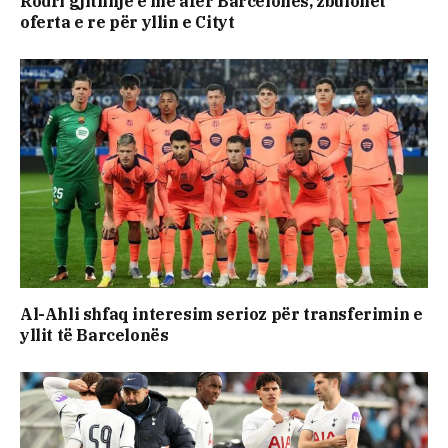
Rodri gjithnjë e më afër Barcelonës, zbulohet
oferta e re për yllin e Cityt
Al-Ahli shfaq interesim serioz për transferimin e
yllit të Barcelonës