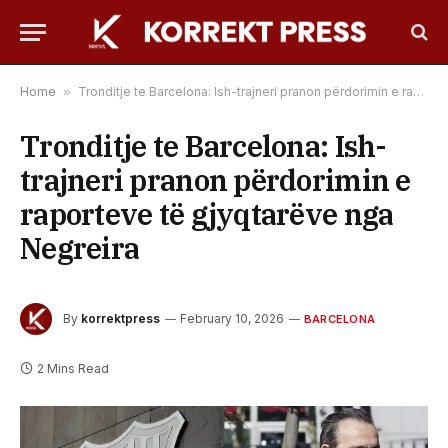
Home
»
Tronditje te Barcelona: Ish-trajneri pranon përdorimin e raporteve të gjyqtarëve nga Negreira
Tronditje te Barcelona: Ish-
trajneri pranon përdorimin e
raporteve të gjyqtarëve nga
Negreira
By
korrektpress
February 10, 2026
BARCELONA
2 Mins Read