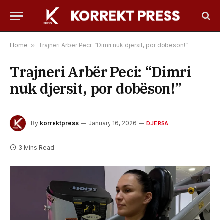
Home
»
Trajneri Arbër Peci: “Dimri nuk djersit, por dobëson!”
Trajneri Arbër Peci: “Dimri
nuk djersit, por dobëson!”
By
korrektpress
January 16, 2026
DJERSA
3 Mins Read