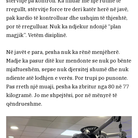
stërvitje pa kontroll. Ka filluar me një rutinë të
rregullt, stërvitje force tre deri katër herë në javë,
pak kardio të kontrolluar dhe ushqim të thjeshtë,
por të rregulluar. Nuk ka ndjekur ndonjë “plan
magjik”. Vetëm disiplinë.
Në javët e para, pesha nuk ka rënë menjëherë.
Madje ka pasur ditë kur mendonte se nuk po bënte
mjaftueshëm, sepse nuk djersitej shumë dhe nuk
ndiente atë lodhjen e verës. Por trupi po punonte.
Pas rreth një muaji, pesha ka zbritur nga 80 në 77
kilogramë. Jo me shpejtësi, por në mënyrë të
qëndrueshme.