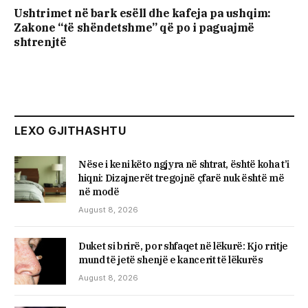
Ushtrimet në bark esëll dhe kafeja pa ushqim:
Zakone “të shëndetshme” që po i paguajmë
shtrenjtë
LEXO GJITHASHTU
Nëse i keni këto ngjyra në shtrat, është koha t’i
hiqni: Dizajnerët tregojnë çfarë nuk është më
në modë
August 8, 2026
Duket si brirë, por shfaqet në lëkurë: Kjo rritje
mund të jetë shenjë e kancerit të lëkurës
August 8, 2026