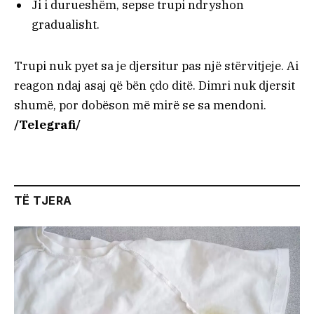
Ji i durueshëm, sepse trupi ndryshon
gradualisht.
Trupi nuk pyet sa je djersitur pas një stërvitjeje. Ai
reagon ndaj asaj që bën çdo ditë. Dimri nuk djersit
shumë, por dobëson më mirë se sa mendoni.
/Telegrafi/
TË TJERA