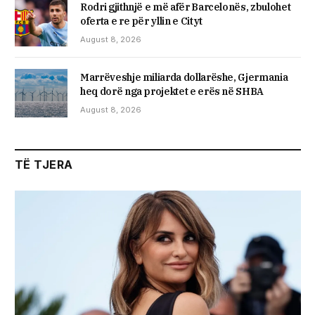
Rodri gjithnjë e më afër Barcelonës, zbulohet
oferta e re për yllin e Cityt
August 8, 2026
Marrëveshje miliarda dollarëshe, Gjermania
heq dorë nga projektet e erës në SHBA
August 8, 2026
TË TJERA