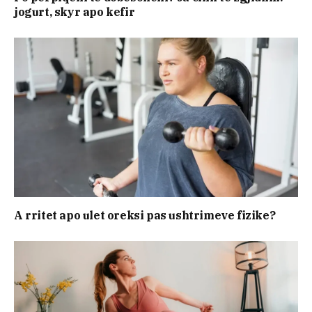
jogurt, skyr apo kefir
A rritet apo ulet oreksi pas ushtrimeve fizike?