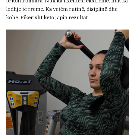
të kontrolluara. Nuk ka nxehtësi ekstreme, nuk ka
lodhje të rreme. Ka vetëm rutinë, disiplinë dhe
kohë. Pikërisht këto japin rezultat.