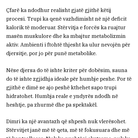
Çfarë ka ndodhur realisht gjatë gjithë këtij
procesi. Trupi ka qenë vazhdimisht në një deficit
kalorik të moderuar. Stërvitja e forcës ka ruajtur
masën muskulore dhe ka mbajtur metabolizmin
aktiv. Ambienti i ftohtë thjesht ka ulur nevojën për
djersitje, por jo për punë metabolike.
Nëse djersa do të ishte kriter për dobësim, sauna
do të ishte zgjidhja ideale për humbje peshe. Por të
gjithë e dimë se ajo peshë kthehet sapo trupi
hidratohet. Humbja reale e yndyrës ndodh në
heshtje, pa zhurmë dhe pa spektakël.
Dimri ka një avantazh që shpesh nuk vlerësohet.
Stërvitjet janë më të qeta, më të fokusuara dhe më