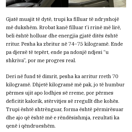
Gjatë muajit të dytë, trupi ka filluar të ndryshojë
më dukshëm. Rrobat kanë filluar t’i rrinë më lirë,
beli është holluar dhe energjia gjatë ditës është
rritur. Pesha ka zbritur në 74–75 kilogramë. Ende
pa djersë të tepërt, ende pa ndonjë ndjesi “u
shkriva”, por me progres real.
Deri në fund të dimrit, pesha ka arritur rreth 70
kilogramë. Dhjetë kilogramë më pak, jo të humbur
përmes ujit apo lodhjes së rreme, por përmes
deficitit kalorik, stërvitjes së rregullt dhe kohës.
Trupi është shtrënguar, forma është përmirësuar
dhe ajo që është më e rëndësishmja, rezultati ka
qenë i qëndrueshëm.