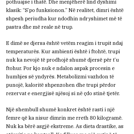
pothuajse i thatë. Dhe menjëherë lind dyshimi
klasik: “S’po funksionon.” Në realitet, dimri është
shpesh periudha kur ndodhin ndryshimet më të
pastra dhe më reale në trup.
E dimë se djersa është vetëm reagim i trupit ndaj
temperaturës. Kur ambienti është i ftohtë, trupi
nuk ka nevojë të prodhojë shumë djersë për t’u
ftohur. Por kjo nuk e ndalon aspak procesin e
humbjes së yndyrës. Metabolizmi vazhdon të
punojë, kaloritë shpenzohen dhe trupi përdor
rezervat e energjisë njësoj si në çdo stinë tjetër.
Një shembull shumë konkret është rasti i një
femre që ka nisur dimrin me rreth 80 kilogramë.
Nuk ka bërë asgjë ekstreme. As dieta drastike, as