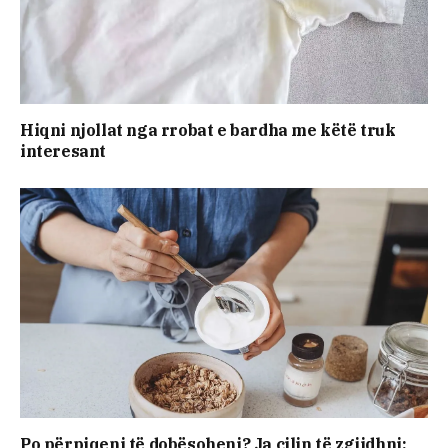
Hiqni njollat nga rrobat e bardha me këtë truk
interesant
Po përpiqeni të dobësoheni? Ja cilin të zgjidhni: