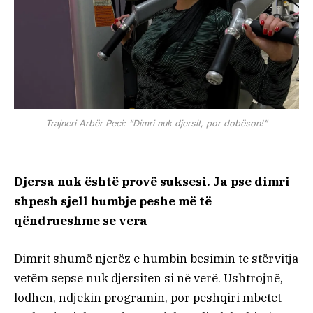
Trajneri Arbër Peci: “Dimri nuk djersit, por dobëson!”
Djersa nuk është provë suksesi. Ja pse dimri
shpesh sjell humbje peshe më të
qëndrueshme se vera
Dimrit shumë njerëz e humbin besimin te stërvitja
vetëm sepse nuk djersiten si në verë. Ushtrojnë,
lodhen, ndjekin programin, por peshqiri mbetet