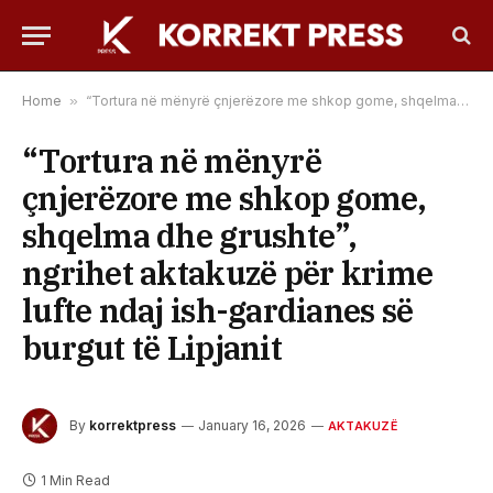
Home
»
“Tortura në mënyrë çnjerëzore me shkop gome, shqelma dhe grushte”, ngrihet aktakuzë për krime lufte ndaj ish-gardianes së burgut të Lipjanit
“Tortura në mënyrë
çnjerëzore me shkop gome,
shqelma dhe grushte”,
ngrihet aktakuzë për krime
lufte ndaj ish-gardianes së
burgut të Lipjanit
By
korrektpress
January 16, 2026
AKTAKUZË
1 Min Read