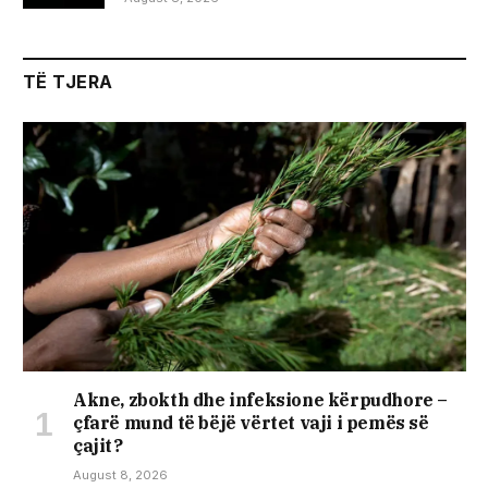
TË TJERA
Akne, zbokth dhe infeksione kërpudhore –
çfarë mund të bëjë vërtet vaji i pemës së
çajit?
August 8, 2026