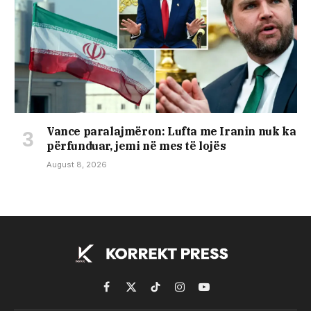
Vance paralajmëron: Lufta me Iranin nuk ka
përfunduar, jemi në mes të lojës
August 8, 2026
Facebook
X
TikTok
Instagram
YouTube
(Twitter)