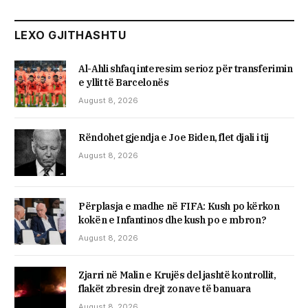
LEXO GJITHASHTU
Al-Ahli shfaq interesim serioz për transferimin
e yllit të Barcelonës
August 8, 2026
Rëndohet gjendja e Joe Biden, flet djali i tij
August 8, 2026
Përplasja e madhe në FIFA: Kush po kërkon
kokën e Infantinos dhe kush po e mbron?
August 8, 2026
Zjarri në Malin e Krujës del jashtë kontrollit,
flakët zbresin drejt zonave të banuara
August 8, 2026