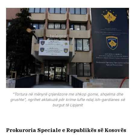
"Tortura në mënyrë çnjerëzore me shkop gome, shqelma dhe
grushte", ngrihet aktakuzë për krime lufte ndaj ish-gardianes së
burgut të Lipjanit
Prokuroria Speciale e Republikës së Kosovës