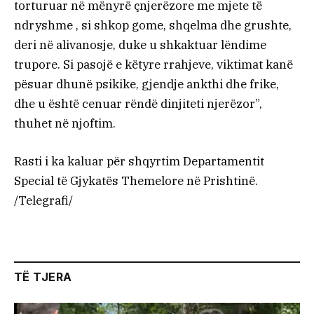
torturuar në mënyrë çnjerëzore me mjete të
ndryshme , si shkop gome, shqelma dhe grushte,
deri në alivanosje, duke u shkaktuar lëndime
trupore. Si pasojë e këtyre rrahjeve, viktimat kanë
pësuar dhunë psikike, gjendje ankthi dhe frike,
dhe u është cenuar rëndë dinjiteti njerëzor”,
thuhet në njoftim.
Rasti i ka kaluar për shqyrtim Departamentit
Special të Gjykatës Themelore në Prishtinë.
/Telegrafi/
TË TJERA