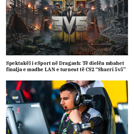
Spektakël i eSport në Dragash: Të dielën mbahet
finalja e madhe LAN e turneut të CS2 “Sharri 5v5”