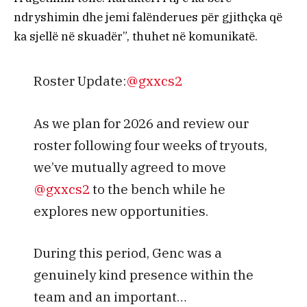
ndryshimin dhe jemi falënderues për gjithçka që
ka sjellë në skuadër”, thuhet në komunikatë.
Roster Update:
@gxxcs2
As we plan for 2026 and review our
roster following four weeks of tryouts,
we’ve mutually agreed to move
@gxxcs2
to the bench while he
explores new opportunities.
During this period, Genc was a
genuinely kind presence within the
team and an important…