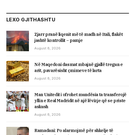
LEXO GJITHASHTU
Zjarr pranë liqenit më të madh në Itali, flakët
jashtë kontrollit – pamje
August 8, 2026
Në Maqedoni dasmat mbajnë gjallë tregun e
arit, pavarësisht çmimeve të larta
August 8, 2026
Man Unitedit i ofrohet mundësia ta transferojë
yllin e Real Madridit në një lëvizje që se priste
askush
August 8, 2026
Ramadani: Po alarmojmë për shkelje të