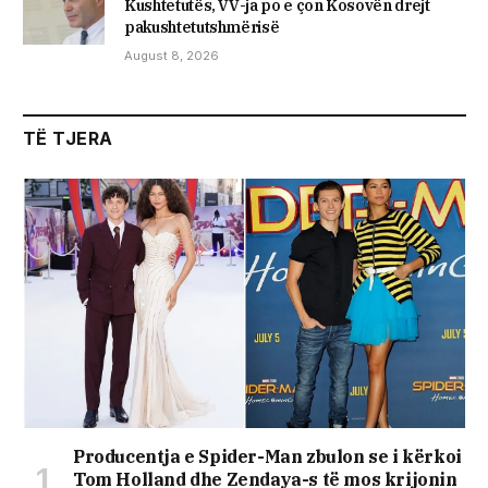
Kushtetutës, VV-ja po e çon Kosovën drejt
pakushtetutshmërisë
August 8, 2026
TË TJERA
Producentja e Spider-Man zbulon se i kërkoi
Tom Holland dhe Zendaya-s të mos krijonin