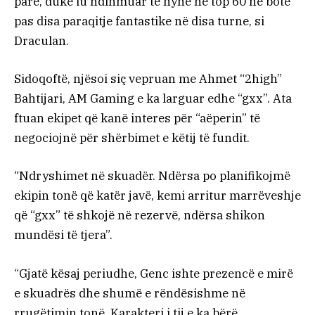
parë, duke iu ndihmuar të hynë në top 60 në botë
pas disa paraqitje fantastike në disa turne, si
Draculan.
Sidoqoftë, njësoi siç vepruan me Ahmet “2high”
Bahtijari, AM Gaming e ka larguar edhe “gxx”. Ata
ftuan ekipet që kanë interes për “aëperin” të
negociojnë për shërbimet e këtij të fundit.
“Ndryshimet në skuadër. Ndërsa po planifikojmë
ekipin tonë që katër javë, kemi arritur marrëveshje
që “gxx” të shkojë në rezervë, ndërsa shikon
mundësi të tjera”.
“Gjatë kësaj periudhe, Genc ishte prezencë e mirë
e skuadrës dhe shumë e rëndësishme në
rrugëtimin tonë. Karakteri i tij e ka bërë