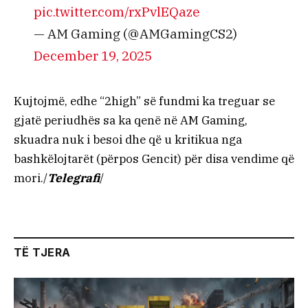
pic.twitter.com/rxPvlEQaze
— AM Gaming (@AMGamingCS2)
December 19, 2025
Kujtojmë, edhe “2high” së fundmi ka treguar se
gjatë periudhës sa ka qenë në AM Gaming,
skuadra nuk i besoi dhe që u kritikua nga
bashkëlojtarët (përpos Gencit) për disa vendime që
mori./
Telegrafi
/
TË TJERA