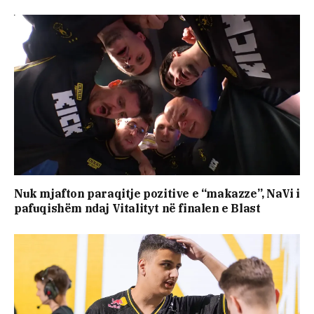
Nuk mjafton paraqitje pozitive e “makazze”, NaVi i
pafuqishëm ndaj Vitalityt në finalen e Blast