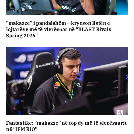
“makazze” i pandalshëm – kryeson listën e
lojtarëve më të vlerësuar në “BLAST Rivals
Spring 2026”
Fantastike: “makazze” në top dy më të vlerësuarit
në “IEM RIO”