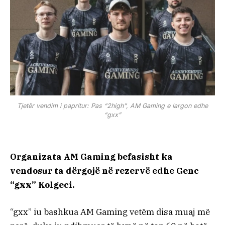
Tjetër vendim i papritur: Pas “2high”, AM Gaming e largon edhe
“gxx”
Organizata AM Gaming befasisht ka
vendosur ta dërgojë në rezervë edhe Genc
“gxx” Kolgeci.
“gxx” iu bashkua AM Gaming vetëm disa muaj më