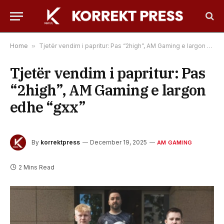
Home
»
Tjetër vendim i papritur: Pas “2high”, AM Gaming e largon edhe “gxx”
Tjetër vendim i papritur: Pas
“2high”, AM Gaming e largon
edhe “gxx”
By
korrektpress
December 19, 2025
AM GAMING
2 Mins Read