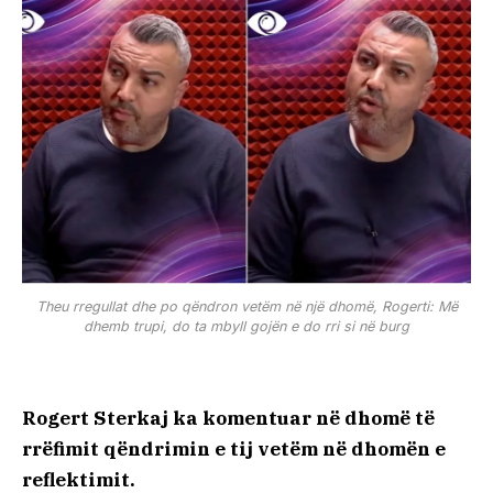
Theu rregullat dhe po qëndron vetëm në një dhomë, Rogerti: Më
dhemb trupi, do ta mbyll gojën e do rri si në burg
Rogert Sterkaj ka komentuar në dhomë të
rrëfimit qëndrimin e tij vetëm në dhomën e
reflektimit.