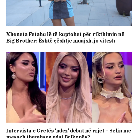
Xheneta Fetahu lë të kuptohet për rikthimin në
Big Brother: Është çështje muajsh, jo vitesh
Intervista e Gretës ‘ndez’ debat në rrjet – Selin me
mesazh thumbues ndaj Brikenës?