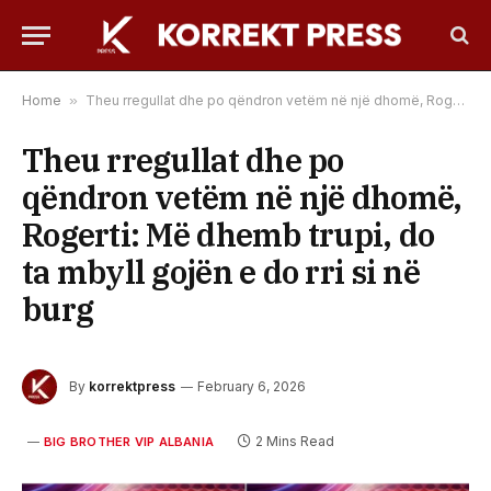
Home
»
Theu rregullat dhe po qëndron vetëm në një dhomë, Rogerti: Më dhemb trupi, do ta mbyll gojën e do rri si në burg
Theu rregullat dhe po
qëndron vetëm në një dhomë,
Rogerti: Më dhemb trupi, do
ta mbyll gojën e do rri si në
burg
By
korrektpress
February 6, 2026
2 Mins Read
BIG BROTHER VIP ALBANIA