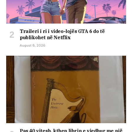
Traileri i ri i video-lojës GTA 6 do të
publikohet në Netflix
August 8, 2026
Pas 40 vitesh, kthen librin e vjedhur me një