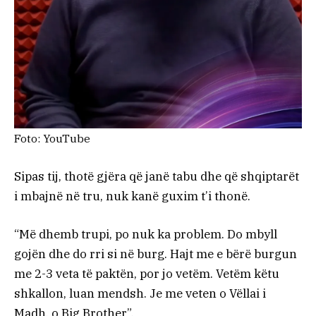
Foto: YouTube
Sipas tij, thotë gjëra që janë tabu dhe që shqiptarët
i mbajnë në tru, nuk kanë guxim t’i thonë.
“Më dhemb trupi, po nuk ka problem. Do mbyll
gojën dhe do rri si në burg. Hajt me e bërë burgun
me 2-3 veta të paktën, por jo vetëm. Vetëm këtu
shkallon, luan mendsh. Je me veten o Vëllai i
Madh, o Big Brother”.