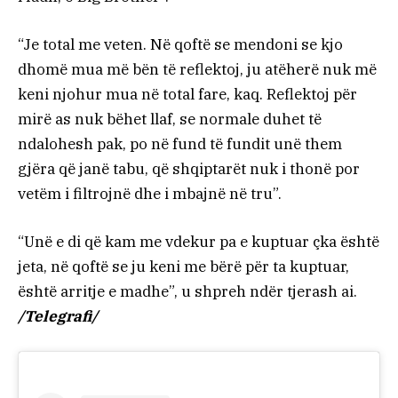
“Je total me veten. Në qoftë se mendoni se kjo
dhomë mua më bën të reflektoj, ju atëherë nuk më
keni njohur mua në total fare, kaq. Reflektoj për
mirë as nuk bëhet llaf, se normale duhet të
ndalohesh pak, po në fund të fundit unë them
gjëra që janë tabu, që shqiptarët nuk i thonë por
vetëm i filtrojnë dhe i mbajnë në tru”.
“Unë e di që kam me vdekur pa e kuptuar çka është
jeta, në qoftë se ju keni me bërë për ta kuptuar,
është arritje e madhe”, u shpreh ndër tjerash ai.
/Telegrafi/