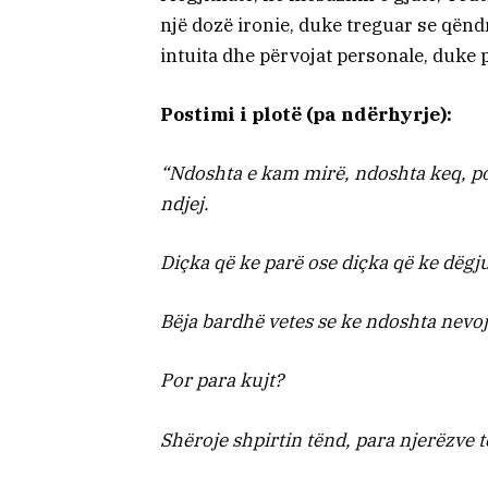
një dozë ironie, duke treguar se qën
intuita dhe përvojat personale, duke 
Postimi i plotë (pa ndërhyrje):
“Ndoshta e kam mirë, ndoshta keq, po
ndjej.
Diçka që ke parë ose diçka që ke dëgju
Bëja bardhë vetes se ke ndoshta nevojë
Por para kujt?
Shëroje shpirtin tënd, para njerëzve t