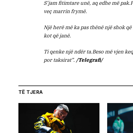
S’jam fitimtare unë, aq edhe më pak.P
veç marrin frymë.
Një herë më ka pas thënë një shok që 
kot që janë.
Ti qenke një ndër ta.Beso më vjen ke
por taksirat”.
/Telegrafi/
TË TJERA