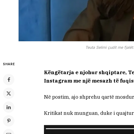
Teuta Selimi çudit me fjalë
SHARE
Këngëtarja e njohur shqiptare, Te
Instagram me një mesazh të fuqi
Në postim, ajo shprehu qartë mosdur
Kritikat nuk munguan, duke i quajtur 