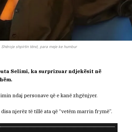
t: Shëroje shpirtin tënd, para meje ke humbur
uta Selimi, ka surprizuar ndjekësit në
shëm.
imin ndaj personave që e kanë zhgënjyer.
disa njerëz të tillë ata që “vetëm marrin frymë”.