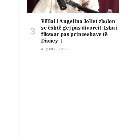
Vëllai i Angelina Joliet zbulon
se është gej pas divorcit: Isha i
fiksuar pas princeshave të
Disney-t
August 6, 2026