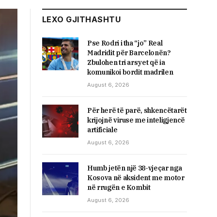
LEXO GJITHASHTU
Pse Rodri i tha “jo” Real
Madridit për Barcelonën?
Zbulohen tri arsyet që ia
komunikoi bordit madrilen
August 6, 2026
Për herë të parë, shkencëtarët
krijojnë viruse me inteligjencë
artificiale
August 6, 2026
Humb jetën një 38-vjeçar nga
Kosova në aksident me motor
në rrugën e Kombit
August 6, 2026