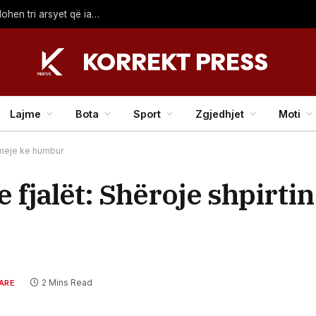
Pse Rodri i tha “jo” Real Madridit për Barcelonën? Zbulohen tri arsyet që ia komunikoi bordit madrilen
Lajme
Bota
Sport
Zgjedhjet
Moti
a meje ke humbur
 fjalët: Shëroje shpirtin
2 Mins Read
ARE