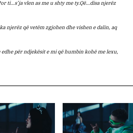
or ti…s’ja vlen as me u shty me ty.Që…disa njerëz
ka njerëz që vetëm zgjohen dhe vishen e dalin, aq
q edhe për ndjekësit e mi që humbin kohë me lexu,