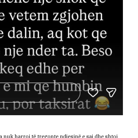
a nuk harroi të tregonte ndjesinë e saj dhe shtoi