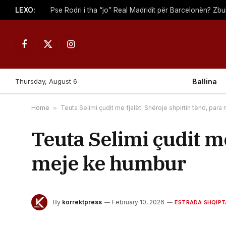
LEXO:
Facebook
X
Instagram
(Twitter)
Thursday, August 6
Ballina
Home
»
Teuta Selimi çudit me fjalët: Shëroje shpirtin tënd, par
Teuta Selimi çudit me
meje ke humbur
By
korrektpress
February 10, 2026
ESTRADA SHQIPT