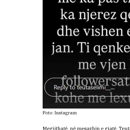
Foto: Instagram
Megjithatë, në mesazhin e gjatë, Teut