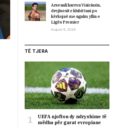
Arsenali harron Viniciusin,
drejtuesit e klubit tani po
kërkojnë me ngulm yllin e
Ligës Premier
August 6, 2026
TË TJERA
UEFA njofton dy ndryshime të
mëdha për garat evropiane