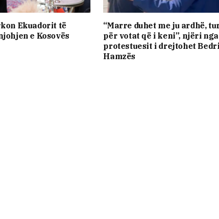
rkon Ekuadorit të
“Marre duhet me ju ardhë, tu
njohjen e Kosovës
për votat që i keni”, njëri nga
protestuesit i drejtohet Bedr
Hamzës