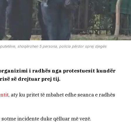
deputetëve, shoqërohen 5 persona, policia përdor sprej djegës
 organizimi i radhës nga protestuesit kundër
së së drejtuar prej tij.
ntit
, aty ku pritet të mbahet edhe seanca e radhës
 sotme incidente duke qëlluar më vezë.