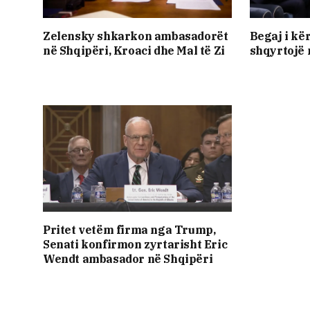
Zelensky shkarkon ambasadorët
Begaj i kë
në Shqipëri, Kroaci dhe Mal të Zi
shqyrtojë 
Pritet vetëm firma nga Trump,
Senati konfirmon zyrtarisht Eric
Wendt ambasador në Shqipëri