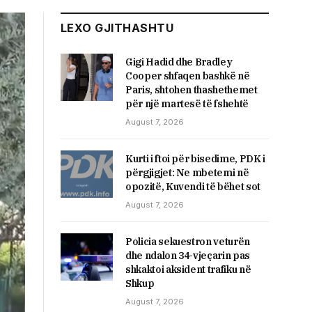
LEXO GJITHASHTU
Gigi Hadid dhe Bradley
Cooper shfaqen bashkë në
Paris, shtohen thashethemet
për një martesë të fshehtë
August 7, 2026
​Kurti i ftoi për bisedime, PDK i
përgjigjet: Ne mbetemi në
opozitë, Kuvendi të bëhet sot
August 7, 2026
Policia sekuestron veturën
dhe ndalon 34-vjeçarin pas
shkaktoi aksident trafiku në
Shkup
August 7, 2026