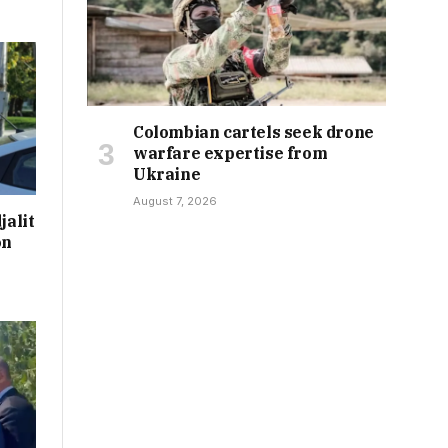
Colombian cartels seek drone
warfare expertise from
Ukraine
August 7, 2026
jalit
on