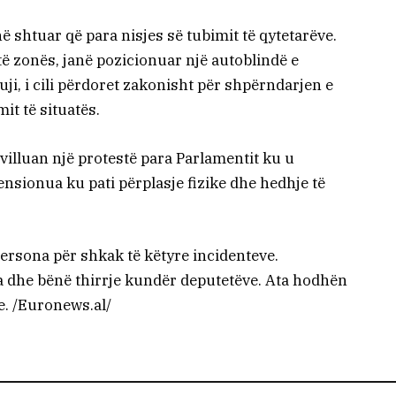
ë shtuar që para nisjes së tubimit të qytetarëve.
të zonës, janë pozicionuar një autoblindë e
uji, i cili përdoret zakonisht për shpërndarjen e
it të situatës.
villuan një protestë para Parlamentit ku u
tensionua ku pati përplasje fizike dhe hedhje të
persona për shkak të këtyre incidenteve.
a dhe bënë thirrje kundër deputetëve. Ata hodhën
e. /Euronews.al/