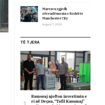
Maresca zgjedh
zëvendësuesin e Rodrit te
Manchester City
August 7, 2026
TË TJERA
Ramosaj njofton investimin e
ri në Deçan, “Tafil Kasumaj”