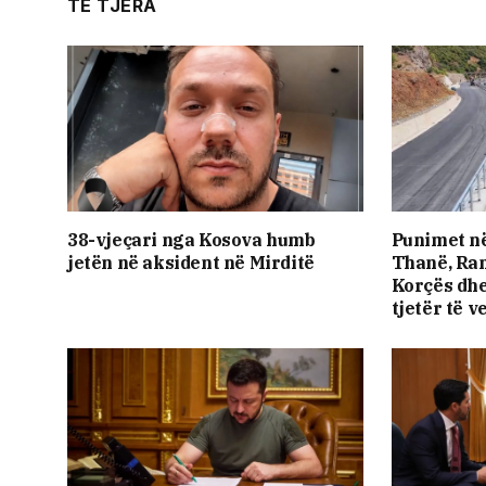
TË TJERA
38-vjeçari nga Kosova humb
Punimet në
jetën në aksident në Mirditë
Thanë, Ram
Korçës dhe
tjetër të v