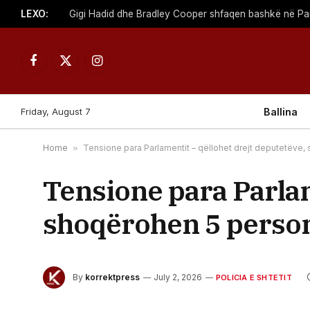
LEXO:
Facebook
X
Instagram
(Twitter)
Friday, August 7
Ballina
Home
»
Tensione para Parlamentit – qëllohet drejt deputetëve,
Tensione para Parlam
shoqërohen 5 persona
By
korrektpress
July 2, 2026
POLICIA E SHTETIT