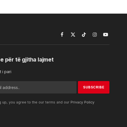
Facebook
X
TikTok
Instagram
YouTube
(Twitter)
e për të gjitha lajmet
 i pari
g up, you agree to the our terms and our
Privacy Policy