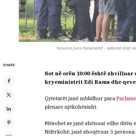
Tensione para Parlamentit - qëllohet drejt 
SHARE
Sot në orën 10:00 është zhvilluar
kryeministrit Edi Rama dhe qeveri
Qytetarët janë mblidhur para
Parlame
plenare njëkohësisht.
Mësohet se janë shënuar edhe ditën e
Ndërkohë, janë shoqëruar 5 persona.