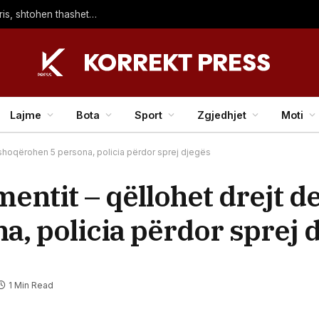
Gigi Hadid dhe Bradley Cooper shfaqen bashkë në Paris, shtohen thashethemet për një martesë të fshehtë
Lajme
Bota
Sport
Zgjedhjet
Moti
 shoqërohen 5 persona, policia përdor sprej djegës
entit – qëllohet drejt d
, policia përdor sprej 
1 Min Read