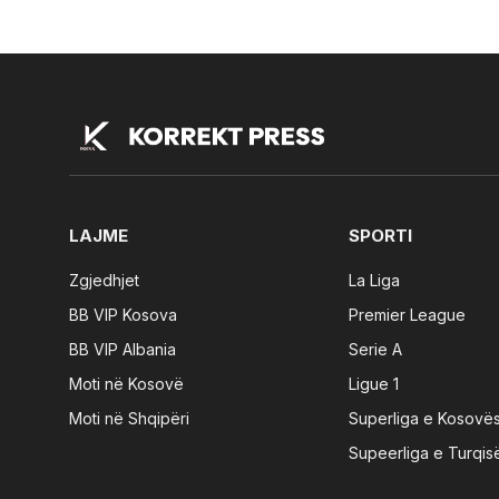
LAJME
SPORTI
Zgjedhjet
La Liga
BB VIP Kosova
Premier League
BB VIP Albania
Serie A
Moti në Kosovë
Ligue 1
Moti në Shqipëri
Superliga e Kosovë
Supeerliga e Turqis