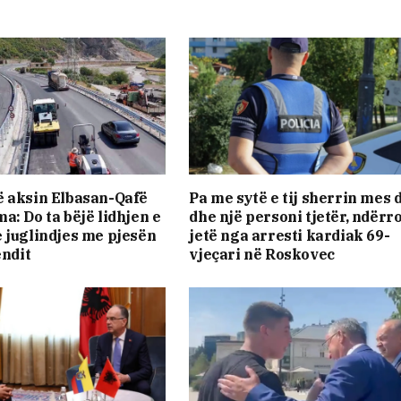
 aksin Elbasan-Qafë
Pa me sytë e tij sherrin mes d
a: Do ta bëjë lidhjen e
dhe një personi tjetër, ndërr
 juglindjes me pjesën
jetë nga arresti kardiak 69-
endit
vjeçari në Roskovec