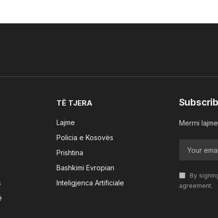
Subscrib
TË TJERA
Lajme
Merrni lajmet
Policia e Kosovës
Prishtina
Bashkimi Evropian
By signin
s
Inteligjenca Artificiale
agreement.
ë