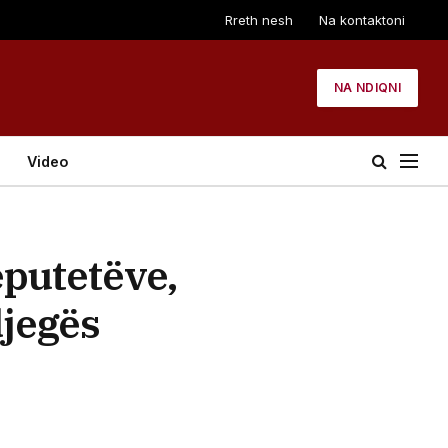
Rreth nesh
Na kontaktoni
NA NDIQNI
Video
eputetëve,
djegës