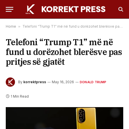
Home
»
Telefoni “Trump T1” më në fund u dorëzohet blerësve pas pritjes së gjatët
Telefoni “Trump T1” më në
fund u dorëzohet blerësve pas
pritjes së gjatët
By
korrektpress
May 16, 2026
DONALD TRUMP
1 Min Read