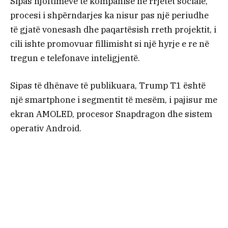
Sipas njoftimeve të kompanisë në rrjetet sociale,
procesi i shpërndarjes ka nisur pas një periudhe
të gjatë vonesash dhe paqartësish rreth projektit, i
cili ishte promovuar fillimisht si një hyrje e re në
tregun e telefonave inteligjentë.
Sipas të dhënave të publikuara, Trump T1 është
një smartphone i segmentit të mesëm, i pajisur me
ekran AMOLED, procesor Snapdragon dhe sistem
operativ Android.