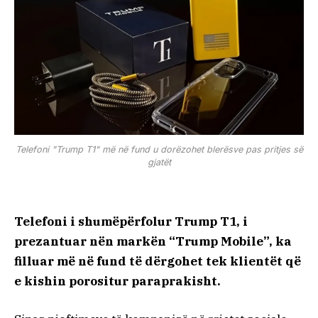
Telefoni "Trump T1" më në fund u dorëzohet blerësve pas pritjes së
gjatët
Telefoni i shumëpërfolur Trump T1, i
prezantuar nën markën “Trump Mobile”, ka
filluar më në fund të dërgohet tek klientët që
e kishin porositur paraprakisht.