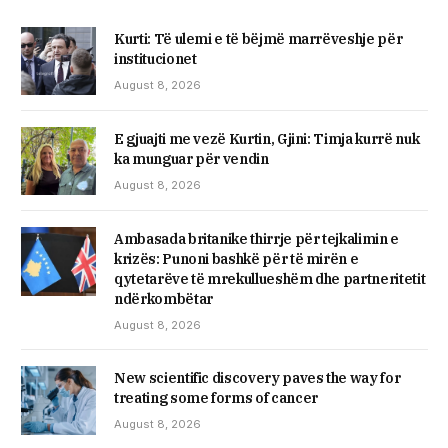
Kurti: Të ulemi e të bëjmë marrëveshje për
institucionet
August 8, 2026
E gjuajti me vezë Kurtin, ​Gjini: Timja kurrë nuk
ka munguar për vendin
August 8, 2026
Ambasada britanike thirrje për tejkalimin e
krizës: Punoni bashkë për të mirën e
qytetarëve të mrekullueshëm dhe partneritetit
ndërkombëtar
August 8, 2026
New scientific discovery paves the way for
treating some forms of cancer
August 8, 2026