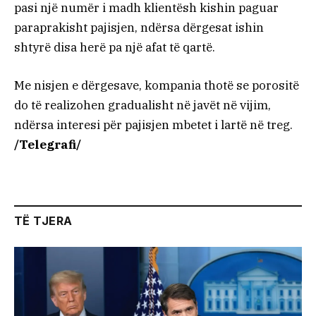
pasi një numër i madh klientësh kishin paguar
paraprakisht pajisjen, ndërsa dërgesat ishin
shtyrë disa herë pa një afat të qartë.
Me nisjen e dërgesave, kompania thotë se porositë
do të realizohen gradualisht në javët në vijim,
ndërsa interesi për pajisjen mbetet i lartë në treg.
/Telegrafi/
TË TJERA