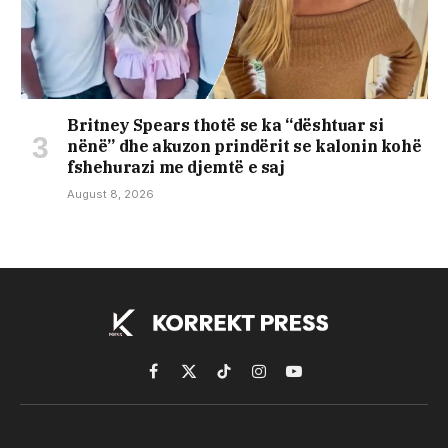
Britney Spears thotë se ka “dështuar si
nënë” dhe akuzon prindërit se kalonin kohë
fshehurazi me djemtë e saj
August 8, 2026
Facebook
X
TikTok
Instagram
YouTube
(Twitter)