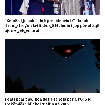
“Zemër, kjo nuk është presidenciale”, Donald
Trump tregon kritikën që Melania i jep për atë që
ajo s’e pëlqen te ai
Pentagoni publikon dosje të reja për UFO: Një
trekëndësh bllokoi qiellin në 2002